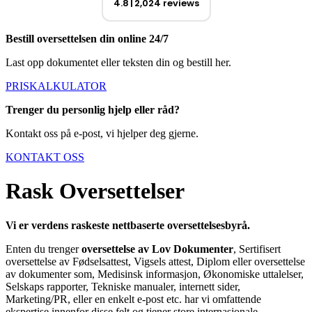
4.8
2,024 reviews
Bestill oversettelsen din online 24/7
Last opp dokumentet eller teksten din og bestill her.
PRISKALKULATOR
Trenger du personlig hjelp eller råd?
Kontakt oss på e-post, vi hjelper deg gjerne.
KONTAKT OSS
Rask Oversettelser
Vi er verdens raskeste nettbaserte oversettelsesbyrå.
Enten du trenger
oversettelse av Lov Dokumenter
, Sertifisert
oversettelse av Fødselsattest, Vigsels attest, Diplom eller oversettelse
av dokumenter som, Medisinsk informasjon, Økonomiske uttalelser,
Selskaps rapporter, Tekniske manualer, internett sider,
Marketing/PR, eller en enkelt e-post etc. har vi omfattende
ekspertise innenfor disse felt og tjener store internasjonale