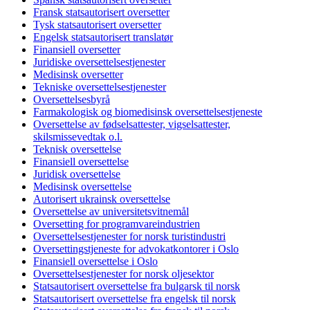
Fransk statsautorisert oversetter
Tysk statsautorisert oversetter
Engelsk statsautorisert translatør
Finansiell oversetter
Juridiske oversettelsestjenester
Medisinsk oversetter
Tekniske oversettelsestjenester
Oversettelsesbyrå
Farmakologisk og biomedisinsk oversettelsestjeneste
Oversettelse av fødselsattester, vigselsattester,
skilsmissevedtak o.l.
Teknisk oversettelse
Finansiell oversettelse
Juridisk oversettelse
Medisinsk oversettelse
Autorisert ukrainsk oversettelse
Oversettelse av universitetsvitnemål
Oversetting for programvareindustrien
Oversettelsestjenester for norsk turistindustri
Oversettingstjeneste for advokatkontorer i Oslo
Finansiell oversettelse i Oslo
Oversettelsestjenester for norsk oljesektor
Statsautorisert oversettelse fra bulgarsk til norsk
Statsautorisert oversettelse fra engelsk til norsk