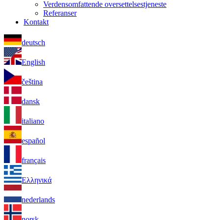
Verdensomfattende oversettelsestjeneste
Referanser
Kontakt
deutsch
English
čeština
dansk
italiano
español
français
Ελληνικά
nederlands
norsk