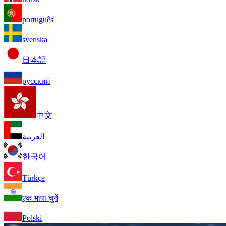
português
svenska
日本語
русский
中文
العربية
한국어
Türkçe
एक भाषा चुनें
Polski