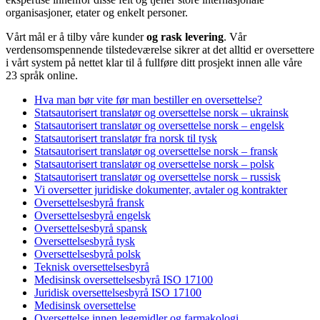
organisasjoner, etater og enkelt personer.
Vårt mål er å tilby våre kunder
og rask levering
. Vår
verdensomspennende tilstedeværelse sikrer at det alltid er oversettere
i vårt system på nettet klar til å fullføre ditt prosjekt innen alle våre
23 språk online.
Hva man bør vite før man bestiller en oversettelse?
Statsautorisert translatør og oversettelse norsk – ukrainsk
Statsautorisert translatør og oversettelse norsk – engelsk
Statsautorisert translatør fra norsk til tysk
Statsautorisert translatør og oversettelse norsk – fransk
Statsautorisert translatør og oversettelse norsk – polsk
Statsautorisert translatør og oversettelse norsk – russisk
Vi oversetter juridiske dokumenter, avtaler og kontrakter
Oversettelsesbyrå fransk
Oversettelsesbyrå engelsk
Oversettelsesbyrå spansk
Oversettelsesbyrå tysk
Oversettelsesbyrå polsk
Teknisk oversettelsesbyrå
Medisinsk oversettelsesbyrå ISO 17100
Juridisk oversettelsesbyrå ISO 17100
Medisinsk oversettelse
Oversettelse innen legemidler og farmakologi