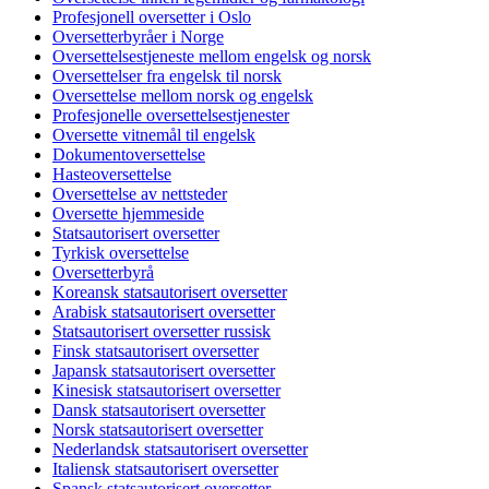
Profesjonell oversetter i Oslo
Oversetterbyråer i Norge
Oversettelsestjeneste mellom engelsk og norsk
Oversettelser fra engelsk til norsk
Oversettelse mellom norsk og engelsk
Profesjonelle oversettelsestjenester
Oversette vitnemål til engelsk
Dokumentoversettelse
Hasteoversettelse
Oversettelse av nettsteder
Oversette hjemmeside
Statsautorisert oversetter
Tyrkisk oversettelse
Oversetterbyrå
Koreansk statsautorisert oversetter
Arabisk statsautorisert oversetter
Statsautorisert oversetter russisk
Finsk statsautorisert oversetter
Japansk statsautorisert oversetter
Kinesisk statsautorisert oversetter
Dansk statsautorisert oversetter
Norsk statsautorisert oversetter
Nederlandsk statsautorisert oversetter
Italiensk statsautorisert oversetter
Spansk statsautorisert oversetter