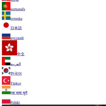
português
svenska
日本語
русский
中文
العربية
한국어
Türkçe
एक भाषा चुनें
Polski