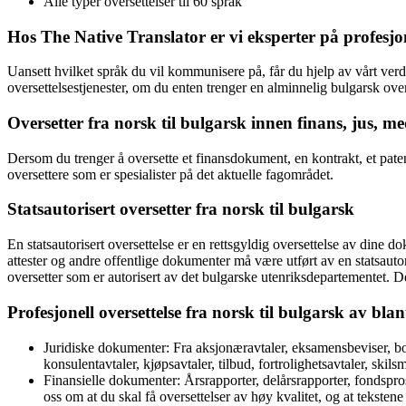
Alle typer oversettelser til 60 språk
Hos The Native Translator er vi eksperter på profesjone
Uansett hvilket språk du vil kommunisere på, får du hjelp av vårt verd
oversettelsestjenester, om du enten trenger en alminnelig bulgarsk overs
Oversetter fra norsk til bulgarsk innen finans, jus, me
Dersom du trenger å oversette et finansdokument, en kontrakt, et pate
oversettere som er spesialister på det aktuelle fagområdet.
Statsautorisert oversetter fra
norsk til bulgarsk
En statsautorisert oversettelse er en rettsgyldig oversettelse av dine 
attester og andre offentlige dokumenter må være utført av en statsautorise
oversetter som er autorisert av det bulgarske utenriksdepartementet. Der
Profesjonell oversettelse fra norsk til bulgarsk av bl
Juridiske dokumenter: Fra aksjonæravtaler, eksamensbeviser, bosk
konsulentavtaler, kjøpsavtaler, tilbud, fortrolighetsavtaler, skils
Finansielle dokumenter: Årsrapporter, delårsrapporter, fondsprosp
oss om at du skal få oversettelser av høy kvalitet, og at teksten