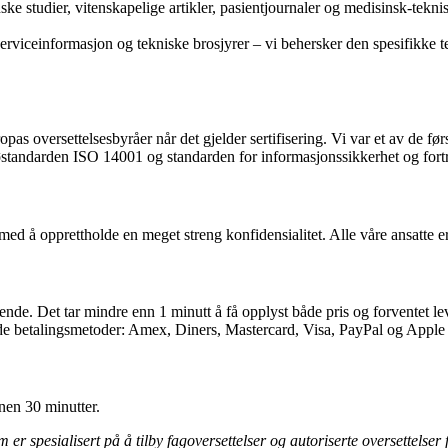
 studier, vitenskapelige artikler, pasientjournaler og medisinsk-teknisk
rviceinformasjon og tekniske brosjyrer – vi behersker den spesifikke te
as oversettelsesbyråer når det gjelder sertifisering. Vi var et av de først
iljøstandarden ISO 14001 og standarden for informasjonssikkerhet og fo
med å opprettholde en meget streng konfidensialitet. Alle våre ansatte er
nde. Det tar mindre enn 1 minutt å få opplyst både pris og forventet leve
ende betalingsmetoder: Amex, Diners, Mastercard, Visa, PayPal og Apple
nnen 30 minutter.
 er spesialisert på å tilby fagoversettelser og autoriserte oversettelser