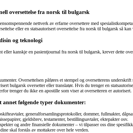
ll oversettelse fra norsk til bulgarsk
ensomspennende nettverk av erfarne oversettere med spesialistkompetanse 
ettelse eller en statsautorisert oversettelse fra norsk til bulgarsk så ka
disin og teknologi
nt eller kanskje en pasientjournal fra norsk til bulgarsk, krever dette 
dokumenter. Oversettelsen påføres et stempel og oversetterens underskrift
rt bulgarsk oversetter eller translatør. Hvis du trenger en statsautorisert
for trenger du ikke en apostille som viser at oversetteren er autorisert.
ant annet følgende typer dokumenter:
ifteavtaler, generalforsamlingsprotokoller, dommer, fullmakter, dåpsatte
missepapirer, gjeldsbrev, testamenter, bestillingsavtaler, ektepakter osv.
ekter og andre finansielle dokumenter – vi tilpasser oss dine spesifikke 
e dine skal forstås av mottakere over hele verden.