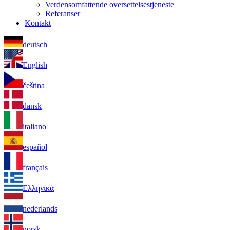
Verdensomfattende oversettelsestjeneste
Referanser
Kontakt
deutsch
English
čeština
dansk
italiano
español
français
Ελληνικά
nederlands
norsk