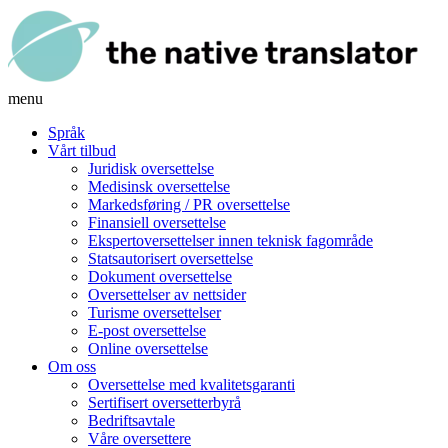
menu
Språk
Vårt tilbud
Juridisk oversettelse
Medisinsk oversettelse
Markedsføring / PR oversettelse
Finansiell oversettelse
Ekspertoversettelser innen teknisk fagområde
Statsautorisert oversettelse
Dokument oversettelse
Oversettelser av nettsider
Turisme oversettelser
E-post oversettelse
Online oversettelse
Om oss
Oversettelse med kvalitetsgaranti
Sertifisert oversetterbyrå
Bedriftsavtale
Våre oversettere