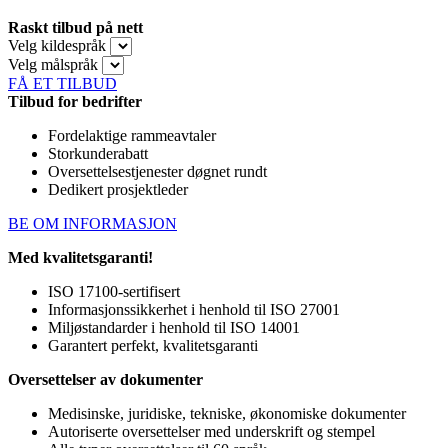
Raskt tilbud på nett
Velg kildespråk
Velg målspråk
FÅ ET TILBUD
Tilbud for bedrifter
Fordelaktige rammeavtaler
Storkunderabatt
Oversettelsestjenester døgnet rundt
Dedikert prosjektleder
BE OM INFORMASJON
Med kvalitetsgaranti!
ISO 17100-sertifisert
Informasjonssikkerhet i henhold til ISO 27001
Miljøstandarder i henhold til ISO 14001
Garantert perfekt, kvalitetsgaranti
Oversettelser av dokumenter
Medisinske, juridiske, tekniske, økonomiske dokumenter
Autoriserte oversettelser med underskrift og stempel