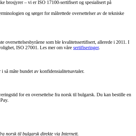
e brosjyrer – vi er ISO 17100-sertifisert og spesialisert på
rminologien og sørger for målrettede oversettelser av de tekniske
e oversettelsesbyråene som ble kvalitetssertifisert, allerede i 2011. I
rtrolighet, ISO 27001. Les mer om våre
sertifiseringer
.
 i så måte bundet av konfidensialitetsavtaler.
ringstid for en oversettelse fra norsk til bulgarsk. Du kan bestille en
 Pay.
 fra
norsk til bulgarsk direkte via Internett.