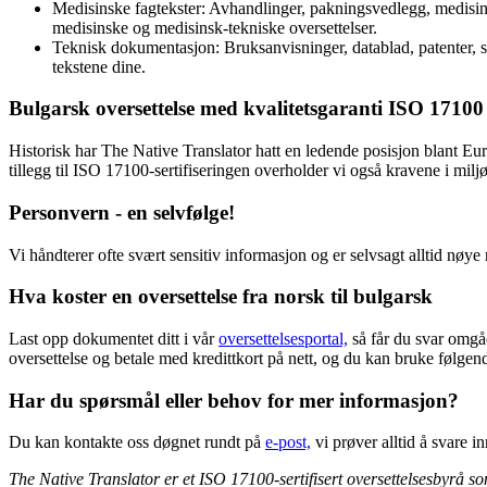
Medisinske fagtekster: Avhandlinger, pakningsvedlegg, medisinske
medisinske og medisinsk-tekniske oversettelser.
Teknisk dokumentasjon: Bruksanvisninger, datablad, patenter, se
tekstene dine.
Bulgarsk oversettelse med kvalitetsgaranti ISO 17100
Historisk har The Native Translator hatt en ledende posisjon blant Europ
tillegg til ISO 17100-sertifiseringen overholder vi også kravene i m
Personvern - en selvfølge!
Vi håndterer ofte svært sensitiv informasjon og er selvsagt alltid nøye 
Hva koster en oversettelse fra
norsk til bulgarsk
Last opp dokumentet ditt i vår
oversettelsesportal,
så får du svar omgåe
oversettelse og betale med kredittkort på nett, og du kan bruke følg
Har du spørsmål eller behov for mer informasjon?
Du kan kontakte oss døgnet rundt på
e-post,
vi prøver alltid å svare i
The Native Translator er et ISO 17100-sertifisert oversettelsesbyrå som