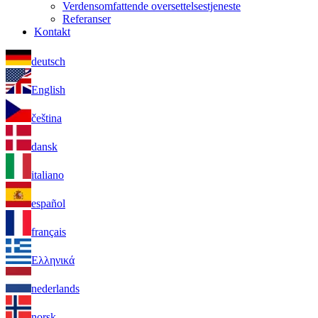
Verdensomfattende oversettelsestjeneste
Referanser
Kontakt
deutsch
English
čeština
dansk
italiano
español
français
Ελληνικά
nederlands
norsk