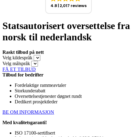
4.8
2,017 reviews
Statsautorisert oversettelse fra
norsk til nederlandsk
Raskt tilbud på nett
Velg kildespråk
Velg målspråk
FÅ ET TILBUD
Tilbud for bedrifter
Fordelaktige rammeavtaler
Storkunderabatt
Oversettelsestjenester døgnet rundt
Dedikert prosjektleder
BE OM INFORMASJON
Med kvalitetsgaranti!
ISO 17100-sertifisert