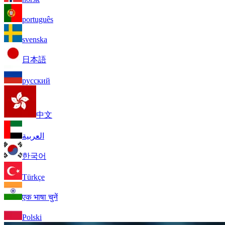
português
svenska
日本語
русский
中文
العربية
한국어
Türkçe
एक भाषा चुनें
Polski