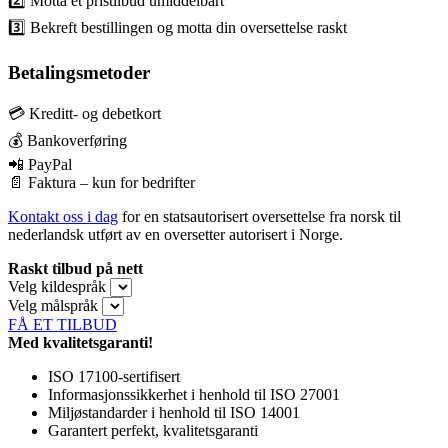
2️⃣ Motta et pristilbud umiddelbart
3️⃣ Bekreft bestillingen og motta din oversettelse raskt
Betalingsmetoder
💳 Kreditt- og debetkort
💰 Bankoverføring
📲 PayPal
📄 Faktura – kun for bedrifter
Kontakt oss i dag
for en statsautorisert oversettelse fra norsk til
nederlandsk utført av en oversetter autorisert i Norge.
Raskt tilbud på nett
Velg kildespråk
Velg målspråk
FÅ ET TILBUD
Med kvalitetsgaranti!
ISO 17100-sertifisert
Informasjonssikkerhet i henhold til ISO 27001
Miljøstandarder i henhold til ISO 14001
Garantert perfekt, kvalitetsgaranti