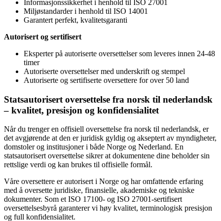
Informasjonssikkerhet i henhold til ISO 27001
Miljøstandarder i henhold til ISO 14001
Garantert perfekt, kvalitetsgaranti
Autorisert og sertifisert
Eksperter på autoriserte oversettelser som leveres innen 24-48
timer
Autoriserte oversettelser med underskrift og stempel
Autoriserte og sertifiserte oversettere for over 50 land
Statsautorisert oversettelse fra norsk til nederlandsk
– kvalitet, presisjon
og konfidensialitet
Når du trenger en offisiell oversettelse fra norsk til nederlandsk, er
det avgjørende at den er juridisk gyldig og akseptert av myndigheter,
domstoler og institusjoner i både Norge og Nederland. En
statsautorisert oversettelse sikrer at dokumentene dine beholder sin
rettslige verdi og kan brukes til offisielle formål.
Våre oversettere er autorisert i Norge og har omfattende erfaring
med å oversette juridiske, finansielle, akademiske og tekniske
dokumenter. Som et ISO 17100- og ISO 27001-sertifisert
oversettelsesbyrå garanterer vi høy kvalitet, terminologisk presisjon
og full konfidensialitet.