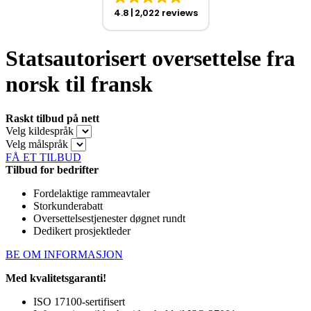
4.8
2,022 reviews
Statsautorisert oversettelse fra
norsk til fransk
Raskt tilbud på nett
Velg kildespråk
Velg målspråk
FÅ ET TILBUD
Tilbud for bedrifter
Fordelaktige rammeavtaler
Storkunderabatt
Oversettelsestjenester døgnet rundt
Dedikert prosjektleder
BE OM INFORMASJON
Med kvalitetsgaranti!
ISO 17100-sertifisert