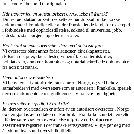
fullstendig i henhold til originalen.
Når trenger jeg en statsautorisert oversettelse til fransk?
Du trenger statsautorisert oversettelse når du skal bruke norske
dokumenter i Frankrike eller andre fransktalende land, for eksempel
i forbindelse med oppholdstillatelse, søknad til universitet, jobb,
ekteskap, statsborgerskap eller rettssaker.
Hvilke dokumenter oversetter dere med autorisasjon?
Vi oversetter blant annet fødselsattester, ekteskapsattester,
skilsmissepapirer, dødsattester, vitnemål, karakterutskrifter,
politiattester, dommer, kontrakter og notarialbekreftede dokumenter
fra norsk til fransk.
Hvem utfører oversettelsen?
Vi benytter statsautoriserte translatører i Norge, og ved behov
samarbeider vi med oversettere som er autorisert i Frankrike, spesielt
dersom dokumentene må godkjennes av franske myndigheter.
Er oversettelsen gyldig i Frankrike?
Ja, dersom oversettelsen er utført av en autorisert oversetter i Norge
og den godtas av mottakeren. For bruk i Frankrike kan det i enkelte
tilfeller være krav om oversettelse utført av en
traducteur
assermenté
registrert i det franske rettssystemet. Vi hjelper deg med
å avklare hva som kreves i ditt tilfelle.