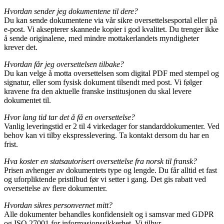
Hvordan sender jeg dokumentene til dere?
Du kan sende dokumentene via vår sikre oversettelsesportal eller på
e-post. Vi aksepterer skannede kopier i god kvalitet. Du trenger ikke
å sende originalene, med mindre mottakerlandets myndigheter
krever det.
Hvordan får jeg oversettelsen tilbake?
Du kan velge å motta oversettelsen som digital PDF med stempel og
signatur, eller som fysisk dokument tilsendt med post. Vi følger
kravene fra den aktuelle franske institusjonen du skal levere
dokumentet til.
Hvor lang tid tar det å få en oversettelse?
Vanlig leveringstid er 2 til 4 virkedager for standarddokumenter. Ved
behov kan vi tilby ekspresslevering. Ta kontakt dersom du har en
frist.
Hva koster en statsautorisert oversettelse fra norsk til fransk?
Prisen avhenger av dokumentets type og lengde. Du får alltid et fast
og uforpliktende pristilbud før vi setter i gang. Det gis rabatt ved
oversettelse av flere dokumenter.
Hvordan sikres personvernet mitt?
Alle dokumenter behandles konfidensielt og i samsvar med GDPR
og ISO 27001 for informasjonssikkerhet. Vi tilbyr