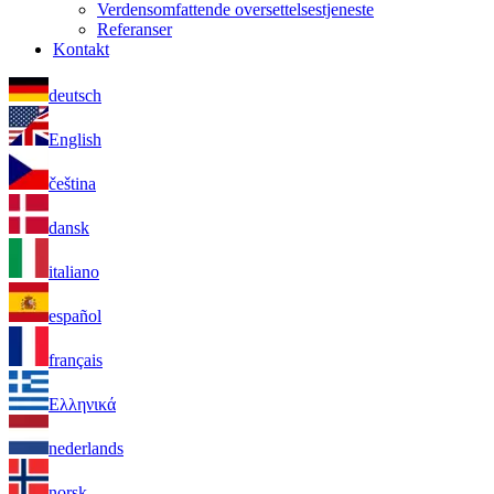
Verdensomfattende oversettelsestjeneste
Referanser
Kontakt
deutsch
English
čeština
dansk
italiano
español
français
Ελληνικά
nederlands
norsk