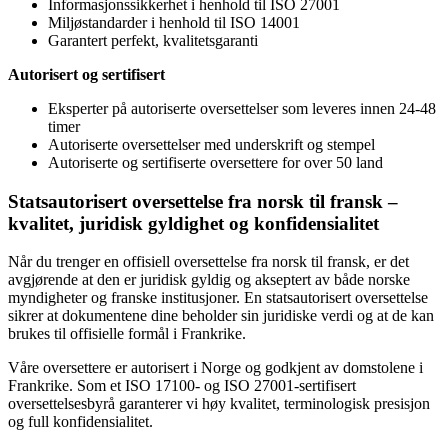
Informasjonssikkerhet i henhold til ISO 27001
Miljøstandarder i henhold til ISO 14001
Garantert perfekt, kvalitetsgaranti
Autorisert og sertifisert
Eksperter på autoriserte oversettelser som leveres innen 24-48
timer
Autoriserte oversettelser med underskrift og stempel
Autoriserte og sertifiserte oversettere for over 50 land
Statsautorisert oversettelse fra norsk til fransk –
kvalitet, juridisk gyldighet
og konfidensialitet
Når du trenger en offisiell oversettelse fra norsk til fransk, er det
avgjørende at den er juridisk gyldig og akseptert av både norske
myndigheter og franske institusjoner. En statsautorisert oversettelse
sikrer at dokumentene dine beholder sin juridiske verdi og at de kan
brukes til offisielle formål i Frankrike.
Våre oversettere er autorisert i Norge og godkjent av domstolene i
Frankrike. Som et ISO 17100- og ISO 27001-sertifisert
oversettelsesbyrå garanterer vi høy kvalitet, terminologisk presisjon
og full konfidensialitet.