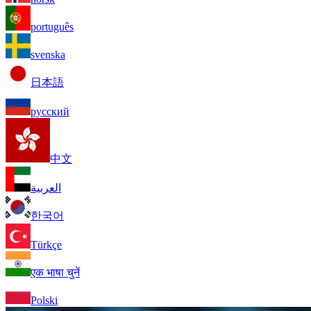
português
svenska
日本語
русский
中文
العربية
한국어
Türkçe
एक भाषा चुनें
Polski