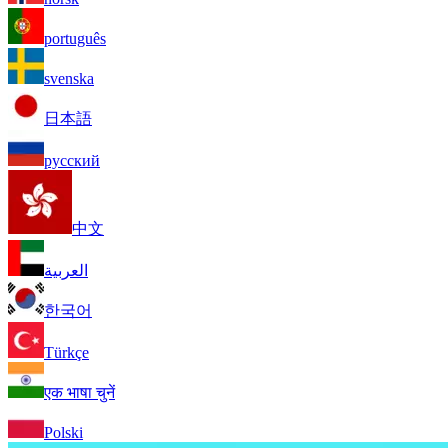
português
svenska
日本語
русский
中文
العربية
한국어
Türkçe
एक भाषा चुनें
Polski