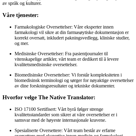
av språk og kulturer.
Våre tjenester:
Farmakologiske Oversettelser: Våre eksperter innen
farmakologi vil sikre at din farmasøytiske dokumentasjon er
korrekt oversatt, inkludert pakningsvedlegg, kliniske studier,
og mer.
Medisinske Oversettelser: Fra pasientjournaler til
vitenskapelige artikler, vårt team er dedikert til å levere
kvalitetsmedisinske oversettelser.
Biomedisinske Oversettelser: Vi forstår kompleksiteten i
biomedisinsk terminologi og sørger for nøyaktige oversettelser
av dine forskningsresultater og tekniske dokumenter.
Hvorfor velge The Native Translator:
ISO 17100 Sertifisert: Vårt byrå følger strenge
kvalitetsstandarder som sikrer at våre oversettelser er i
samsvar med de høyeste internasjonale kravene.
Spesialiserte Oversettere: Vårt team består av erfarne
oversettere med ekspertise innen medisin og farmakologi.