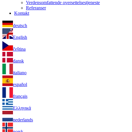
Verdensomfattende oversettelsestjeneste
Referanser
Kontakt
deutsch
English
čeština
dansk
italiano
español
français
Ελληνικά
nederlands
norsk