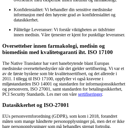
Konfidensialitet: Vi behandler din sensitive medisinske
informasjon med den høyeste grad av konfidensialitet og
datasikkerhet.
Pålitelige Leveranser: Vi forstår viktigheten av tidsfrister
innen medisin. Våre tjenester er kjent for punktlige leveranser.
Oversettelser innen farmakologi, medisin og
biomedisin med kvalitetsgaranti iht. ISO 17100
The Native Translator har vært banebrytende blant Europas
medisinske oversettelsesbyråer når det gjelder sertifisering. Vi var et
av de første byråene som ble kvalitetssertifisert, og det allerede i
2011. I tillegg til ISO 17100, oppfyller vi også kravene i
miljøstandarden ISO 14001 og standarden for informasjonssikkerhet
og personvern, ISO 27001, samt standarden for betalingssikkerhet,
PCI Security Standards. Les mer om våre
sertifiseringer
.
Datasikkerhet og ISO-27001
EUs personvernforordning (GDPR), som kom i 2018, forandret
måten som mange håndterte personopplysninger på, men det er ikke
bare personopplysninger som må behandles strengt fortrolig.