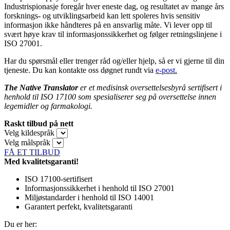
Industrispionasje foregår hver eneste dag, og resultatet av mange års
forsknings- og utviklingsarbeid kan lett spoleres hvis sensitiv
informasjon ikke håndteres på en ansvarlig måte. Vi lever opp til
svært høye krav til informasjonssikkerhet og følger retningslinjene i
ISO 27001.
Har du spørsmål eller trenger råd og/eller hjelp, så er vi gjerne til din
tjeneste. Du kan kontakte oss døgnet rundt via
e-post.
The Native Translator
er et medisinsk
oversettelsesbyrå
sertifisert i
henhold til ISO 17100 som spesialiserer seg på oversettelse innen
legemidler og farmakologi.
Raskt tilbud på nett
Velg kildespråk
Velg målspråk
FÅ ET TILBUD
Med kvalitetsgaranti!
ISO 17100-sertifisert
Informasjonssikkerhet i henhold til ISO 27001
Miljøstandarder i henhold til ISO 14001
Garantert perfekt, kvalitetsgaranti
Du er her: