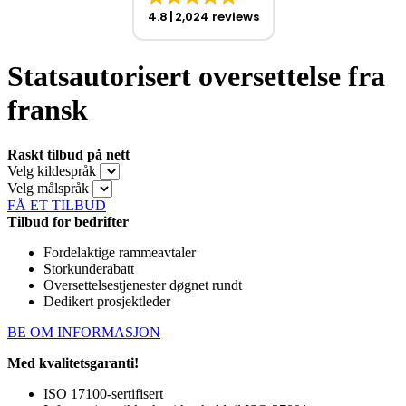
4.8
2,024 reviews
Statsautorisert oversettelse fra
fransk
Raskt tilbud på nett
Velg kildespråk
Velg målspråk
FÅ ET TILBUD
Tilbud for bedrifter
Fordelaktige rammeavtaler
Storkunderabatt
Oversettelsestjenester døgnet rundt
Dedikert prosjektleder
BE OM INFORMASJON
Med kvalitetsgaranti!
ISO 17100-sertifisert