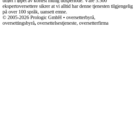
utført i løpet av kortest mulig tidsperiode. Våre 5.500
ekspertoversettere sikrer at vi alltid har denne tjenesten tilgjengelig
på over 100 språk, uansett emne.
© 2005-2026 Prologic GmbH • oversetterbyrå,
oversettingsbyrå
,
oversettelsestjeneste, oversetterfirma