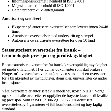
Informasjonssikkerhet i henhold til ISO 27001
Miljøstandarder i henhold til ISO 14001
Garantert perfekt, kvalitetsgaranti
Autorisert og sertifisert
Eksperter på autoriserte oversettelser som leveres innen 24-48
timer
Autoriserte oversettelser med underskrift og stempel
Autoriserte og sertifiserte oversettere for over 50 land
Statsautorisert oversettelse fra fransk –
terminologisk presisjon
og juridisk gyldighet
En statsautorisert oversettelse fra fransk krever språklig nøyaktighet
og juridisk gyldighet. Hvis du har dokumenter som skal brukes i
Norge, må oversettelsen være utført av en statsautorisert oversetter
for å bli akseptert av myndigheter, domstoler, universiteter og andre
institusjoner.
Våre oversettere er autorisert av Handelshøyskolen NHH i Norge
og sikrer at alle oversettelser oppfyller de høyeste kravene til kvalitet
og presisjon. Som et ISO 17100- og ISO 27001-sertifisert
oversettelsesbyrå garanterer vi full konfidensialitet og høy faglig
standard.