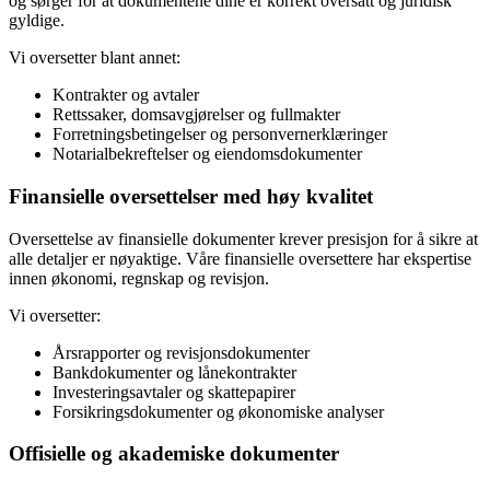
og sørger for at dokumentene dine er korrekt oversatt og juridisk
gyldige.
Vi oversetter blant annet:
Kontrakter og avtaler
Rettssaker, domsavgjørelser og fullmakter
Forretningsbetingelser og personvernerklæringer
Notarialbekreftelser og eiendomsdokumenter
Finansielle oversettelser med høy kvalitet
Oversettelse av finansielle dokumenter krever presisjon for å sikre at
alle detaljer er nøyaktige. Våre finansielle oversettere har ekspertise
innen økonomi, regnskap og revisjon.
Vi oversetter:
Årsrapporter og revisjonsdokumenter
Bankdokumenter og lånekontrakter
Investeringsavtaler og skattepapirer
Forsikringsdokumenter og økonomiske analyser
Offisielle og akademiske dokumenter