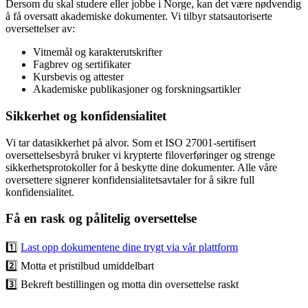
Dersom du skal studere eller jobbe i Norge, kan det være nødvendig
å få oversatt akademiske dokumenter. Vi tilbyr statsautoriserte
oversettelser av:
Vitnemål og karakterutskrifter
Fagbrev og sertifikater
Kursbevis og attester
Akademiske publikasjoner og forskningsartikler
Sikkerhet og konfidensialitet
Vi tar datasikkerhet på alvor. Som et ISO 27001-sertifisert
oversettelsesbyrå bruker vi krypterte filoverføringer og strenge
sikkerhetsprotokoller for å beskytte dine dokumenter. Alle våre
oversettere signerer konfidensialitetsavtaler for å sikre full
konfidensialitet.
Få en rask og pålitelig oversettelse
1️⃣
Last opp dokumentene dine trygt via vår plattform
2️⃣ Motta et pristilbud umiddelbart
3️⃣ Bekreft bestillingen og motta din oversettelse raskt