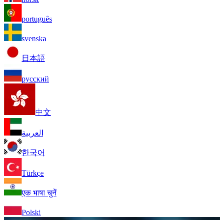
português
svenska
日本語
русский
中文
العربية
한국어
Türkçe
एक भाषा चुनें
Polski