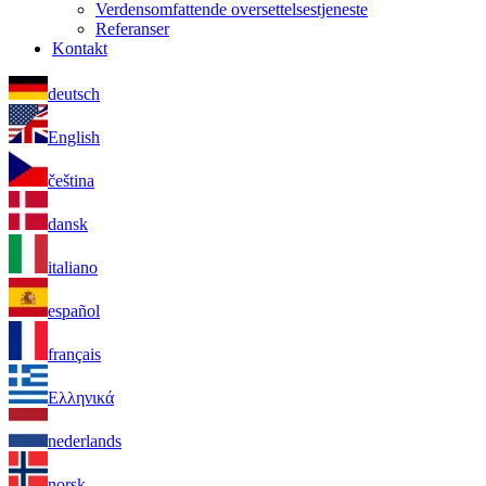
Verdensomfattende oversettelsestjeneste
Referanser
Kontakt
deutsch
English
čeština
dansk
italiano
español
français
Ελληνικά
nederlands
norsk