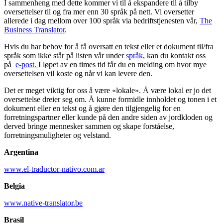
I sammenheng med dette kommer vi til å ekspandere til å tilby
oversettelser til og fra mer enn 30 språk på nett. Vi oversetter
allerede i dag mellom over 100 språk via bedriftstjenesten vår,
The
Business Translator
.
Hvis du har behov for å få oversatt en tekst eller et dokument til/fra
språk som ikke står på listen vår under
språk
, kan du kontakt oss
på
e-post.
I løpet av en times tid får du en melding om hvor mye
oversettelsen vil koste og når vi kan levere den.
Det er meget viktig for oss å være «lokale». Å være lokal er jo det
oversettelse dreier seg om. Å kunne formidle innholdet og tonen i et
dokument eller en tekst og å gjøre den tilgjengelig for en
forretningspartner eller kunde på den andre siden av jordkloden og
derved bringe mennesker sammen og skape forståelse,
forretningsmuligheter og velstand.
Argentina
www.el-traductor-nativo.com.ar
Belgia
www.native-translator.be
Brasil