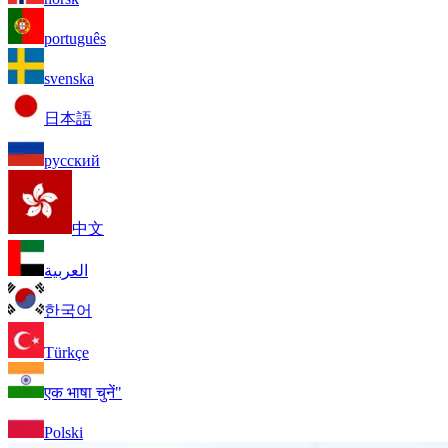
português
svenska
日本語
русский
中文
العربية
한국어
Türkçe
एक भाषा चुनें"
Polski