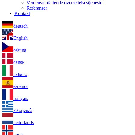
Verdensomfattende oversettelsestjeneste
Referanser
Kontakt
deutsch
English
čeština
dansk
italiano
español
français
Ελληνικά
nederlands
norsk