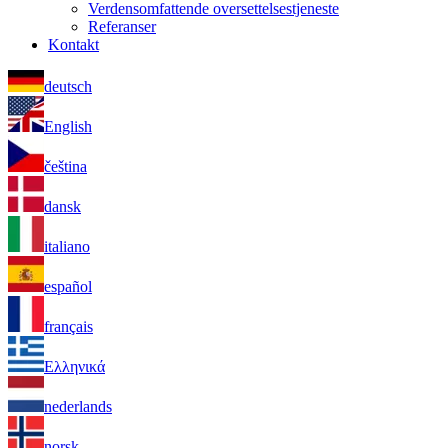
Verdensomfattende oversettelsestjeneste
Referanser
Kontakt
deutsch
English
čeština
dansk
italiano
español
français
Ελληνικά
nederlands
norsk