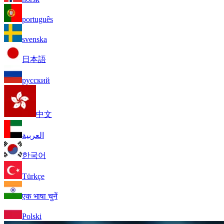
português
svenska
日本語
русский
中文
العربية
한국어
Türkçe
एक भाषा चुनें
Polski