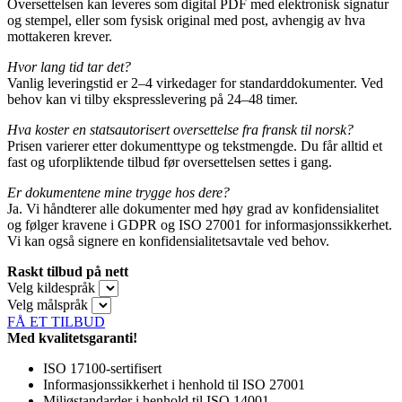
Oversettelsen kan leveres som digital PDF med elektronisk signatur
og stempel, eller som fysisk original med post, avhengig av hva
mottakeren krever.
Hvor lang tid tar det?
Vanlig leveringstid er 2–4 virkedager for standarddokumenter. Ved
behov kan vi tilby ekspresslevering på 24–48 timer.
Hva koster en statsautorisert oversettelse fra fransk til norsk?
Prisen varierer etter dokumenttype og tekstmengde. Du får alltid et
fast og uforpliktende tilbud før oversettelsen settes i gang.
Er dokumentene mine trygge hos dere?
Ja. Vi håndterer alle dokumenter med høy grad av konfidensialitet
og følger kravene i GDPR og ISO 27001 for informasjonssikkerhet.
Vi kan også signere en konfidensialitetsavtale ved behov.
Raskt tilbud på nett
Velg kildespråk
Velg målspråk
FÅ ET TILBUD
Med kvalitetsgaranti!
ISO 17100-sertifisert
Informasjonssikkerhet i henhold til ISO 27001
Miljøstandarder i henhold til ISO 14001