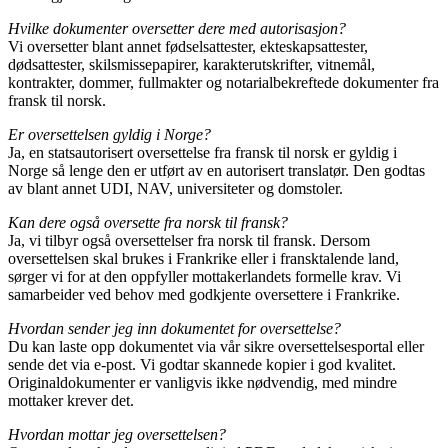
Hvilke dokumenter oversetter dere med autorisasjon?
Vi oversetter blant annet fødselsattester, ekteskapsattester,
dødsattester, skilsmissepapirer, karakterutskrifter, vitnemål,
kontrakter, dommer, fullmakter og notarialbekreftede dokumenter fra
fransk til norsk.
Er oversettelsen gyldig i Norge?
Ja, en statsautorisert oversettelse fra fransk til norsk er gyldig i
Norge så lenge den er utført av en autorisert translatør. Den godtas
av blant annet UDI, NAV, universiteter og domstoler.
Kan dere også oversette fra norsk til fransk?
Ja, vi tilbyr også oversettelser fra norsk til fransk. Dersom
oversettelsen skal brukes i Frankrike eller i fransktalende land,
sørger vi for at den oppfyller mottakerlandets formelle krav. Vi
samarbeider ved behov med godkjente oversettere i Frankrike.
Hvordan sender jeg inn dokumentet for oversettelse?
Du kan laste opp dokumentet via vår sikre oversettelsesportal eller
sende det via e-post. Vi godtar skannede kopier i god kvalitet.
Originaldokumenter er vanligvis ikke nødvendig, med mindre
mottaker krever det.
Hvordan mottar jeg oversettelsen?