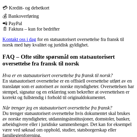
💳 Kreditt- og debetkort
💰 Bankoverføring
📲 PayPal
📄 Faktura – kun for bedrifter
Kontakt oss i dag
for en statsautorisert oversettelse fra fransk til
norsk med høy kvalitet og juridisk gyldighet.
FAQ – Ofte stilte spørsmål om statsautorisert
oversettelse fra fransk til norsk
Hva er en statsautorisert oversettelse fra fransk til norsk?
En statsautorisert oversettelse er en offisiell oversettelse utført av en
translatør som er autorisert av norske myndigheter. Oversettelsen har
stempel, signatur og en erklæring som bekrefter at oversettelsen er
korrekt og fullstendig i forhold til originaldokumentet.
Når trenger jeg en statsautorisert oversettelse fra fransk?
Du trenger statsautorisert oversettelse hvis dokumentet skal brukes
av norske myndigheter, utdanningsinstitusjoner, domstoler, banker,
arbeidsgivere eller i juridiske sammenhenger. Det kan for eksempel
være ved søknad om opphold, studier, statsborgerskap eller
familiegjenforening.