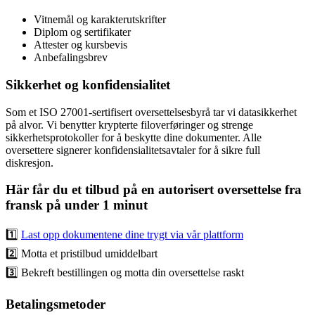
Vitnemål og karakterutskrifter
Diplom og sertifikater
Attester og kursbevis
Anbefalingsbrev
Sikkerhet og konfidensialitet
Som et ISO 27001-sertifisert oversettelsesbyrå tar vi datasikkerhet
på alvor. Vi benytter krypterte filoverføringer og strenge
sikkerhetsprotokoller for å beskytte dine dokumenter. Alle
oversettere signerer konfidensialitetsavtaler for å sikre full
diskresjon.
Här får du et tilbud på en autorisert oversettelse fra
fransk på under 1 minut
1️⃣
Last opp dokumentene dine trygt via vår plattform
2️⃣ Motta et pristilbud umiddelbart
3️⃣ Bekreft bestillingen og motta din oversettelse raskt
Betalingsmetoder