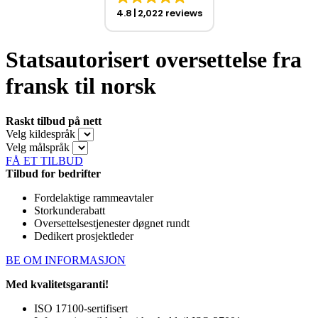
4.8
2,022 reviews
Statsautorisert oversettelse fra
fransk til norsk
Raskt tilbud på nett
Velg kildespråk
Velg målspråk
FÅ ET TILBUD
Tilbud for bedrifter
Fordelaktige rammeavtaler
Storkunderabatt
Oversettelsestjenester døgnet rundt
Dedikert prosjektleder
BE OM INFORMASJON
Med kvalitetsgaranti!
ISO 17100-sertifisert