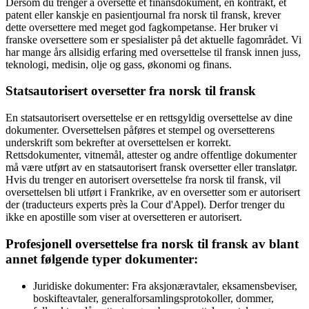
Dersom du trenger å oversette et finansdokument, en kontrakt, et
patent eller kanskje en pasientjournal fra norsk til fransk, krever
dette oversettere med meget god fagkompetanse. Her bruker vi
franske oversettere som er spesialister på det aktuelle fagområdet. Vi
har mange års allsidig erfaring med oversettelse til fransk innen juss,
teknologi, medisin, olje og gass, økonomi og finans.
Statsautorisert oversetter fra
norsk til
fransk
En statsautorisert oversettelse er en rettsgyldig oversettelse av dine
dokumenter. Oversettelsen påføres et stempel og oversetterens
underskrift som bekrefter at oversettelsen er korrekt.
Rettsdokumenter, vitnemål, attester og andre offentlige dokumenter
må være utført av en statsautorisert fransk oversetter eller translatør.
Hvis du trenger en autorisert oversettelse fra norsk til fransk, vil
oversettelsen bli utført i Frankrike, av en oversetter som er autorisert
der (traducteurs experts près la Cour d'Appel). Derfor trenger du
ikke en apostille som viser at oversetteren er autorisert.
Profesjonell oversettelse fra norsk til fransk av blant
annet følgende typer dokumenter:
Juridiske dokumenter: Fra aksjonæravtaler, eksamensbeviser,
boskifteavtaler, generalforsamlingsprotokoller, dommer,