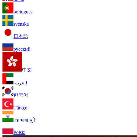
português
svenska
日本語
русский
中文
العربية
한국어
Türkçe
एक भाषा चुनें
Polski