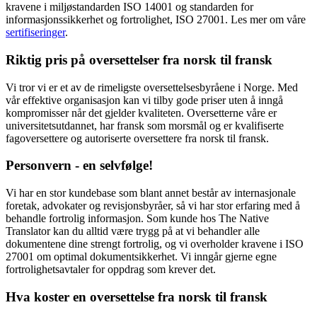
kravene i miljøstandarden ISO 14001 og standarden for
informasjonssikkerhet og fortrolighet, ISO 27001. Les mer om våre
sertifiseringer
.
Riktig pris på oversettelser fra norsk til fransk
Vi tror vi er et av de rimeligste oversettelsesbyråene i Norge. Med
vår effektive organisasjon kan vi tilby gode priser uten å inngå
kompromisser når det gjelder kvaliteten. Oversetterne våre er
universitetsutdannet, har fransk som morsmål og er kvalifiserte
fagoversettere og autoriserte oversettere fra norsk til fransk.
Personvern - en selvfølge!
Vi har en stor kundebase som blant annet består av internasjonale
foretak, advokater og revisjonsbyråer, så vi har stor erfaring med å
behandle fortrolig informasjon. Som kunde hos The Native
Translator kan du alltid være trygg på at vi behandler alle
dokumentene dine strengt fortrolig, og vi overholder kravene i ISO
27001 om optimal dokumentsikkerhet. Vi inngår gjerne egne
fortrolighetsavtaler for oppdrag som krever det.
Hva koster en oversettelse fra
norsk til
fransk