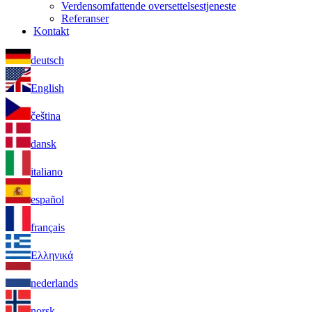
Verdensomfattende oversettelsestjeneste
Referanser
Kontakt
deutsch
English
čeština
dansk
italiano
español
français
Ελληνικά
nederlands
norsk