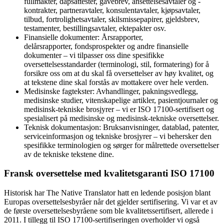
fullmakter, dåpsattester, gavebrev, ansettelsesavtaler og -
kontrakter, partneravtaler, konsulentavtaler, kjøpsavtaler,
tilbud, fortrolighetsavtaler, skilsmissepapirer, gjeldsbrev,
testamenter, bestillingsavtaler, ektepakter osv.
Finansielle dokumenter: Årsrapporter,
delårsrapporter, fondsprospekter og andre finansielle
dokumenter – vi tilpasser oss dine spesifikke
oversettelsesstandarder (terminologi, stil, formatering) for å
forsikre oss om at du skal få oversettelser av høy kvalitet, og
at tekstene dine skal forstås av mottakere over hele verden.
Medisinske fagtekster: Avhandlinger, pakningsvedlegg,
medisinske studier, vitenskapelige artikler, pasientjournaler og
medisinsk-tekniske brosjyrer – vi er ISO 17100-sertifisert og
spesialisert på medisinske og medisinsk-tekniske oversettelser.
Teknisk dokumentasjon: Bruksanvisninger, datablad, patenter,
serviceinformasjon og tekniske brosjyrer – vi behersker den
spesifikke terminologien og sørger for målrettede oversettelser
av de tekniske tekstene dine.
Fransk oversettelse med kvalitetsgaranti ISO 17100
Historisk har The Native Translator hatt en ledende posisjon blant
Europas oversettelsesbyråer når det gjelder sertifisering. Vi var et av
de første oversettelsesbyråene som ble kvalitetssertifisert, allerede i
2011. I tillegg til ISO 17100-sertifiseringen overholder vi også