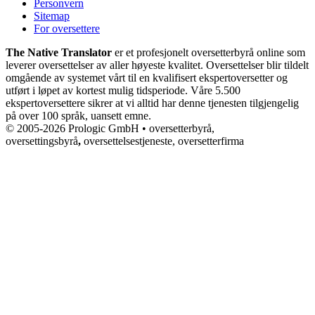
Personvern
Sitemap
For oversettere
The Native Translator
er et profesjonelt oversetterbyrå online som
leverer oversettelser av aller høyeste kvalitet. Oversettelser blir tildelt
omgående av systemet vårt til en kvalifisert ekspertoversetter og
utført i løpet av kortest mulig tidsperiode. Våre 5.500
ekspertoversettere sikrer at vi alltid har denne tjenesten tilgjengelig
på over 100 språk, uansett emne.
© 2005-2026 Prologic GmbH • oversetterbyrå,
oversettingsbyrå
,
oversettelsestjeneste, oversetterfirma