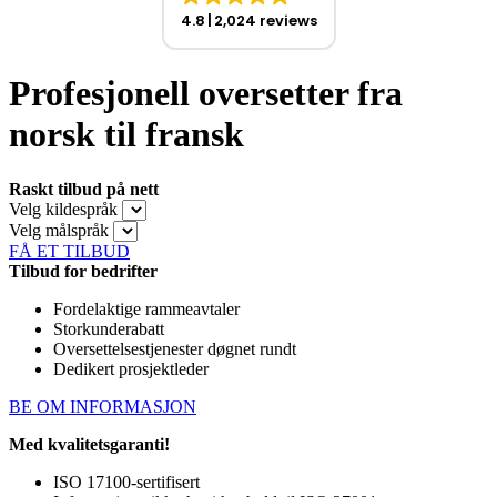
4.8
2,024 reviews
Profesjonell oversetter fra
norsk til fransk
Raskt tilbud på nett
Velg kildespråk
Velg målspråk
FÅ ET TILBUD
Tilbud for bedrifter
Fordelaktige rammeavtaler
Storkunderabatt
Oversettelsestjenester døgnet rundt
Dedikert prosjektleder
BE OM INFORMASJON
Med kvalitetsgaranti!
ISO 17100-sertifisert