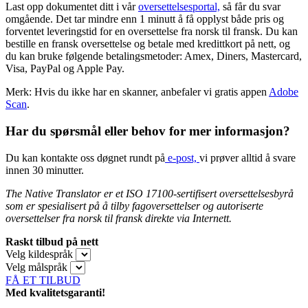
Last opp dokumentet ditt i vår
oversettelsesportal,
så får du svar
omgående. Det tar mindre enn 1 minutt å få opplyst både pris og
forventet leveringstid for en oversettelse fra norsk til fransk. Du kan
bestille en fransk oversettelse og betale med kredittkort på nett, og
du kan bruke følgende betalingsmetoder: Amex, Diners, Mastercard,
Visa, PayPal og Apple Pay.
Merk: Hvis du ikke har en skanner, anbefaler vi gratis appen
Adobe
Scan
.
Har du spørsmål eller behov for mer informasjon?
Du kan kontakte oss døgnet rundt på
e-post,
vi prøver alltid å svare
innen 30 minutter.
The Native Translator er et ISO 17100-sertifisert oversettelsesbyrå
som er spesialisert på å tilby fagoversettelser og autoriserte
oversettelser fra
norsk til
fransk direkte via Internett.
Raskt tilbud på nett
Velg kildespråk
Velg målspråk
FÅ ET TILBUD
Med kvalitetsgaranti!