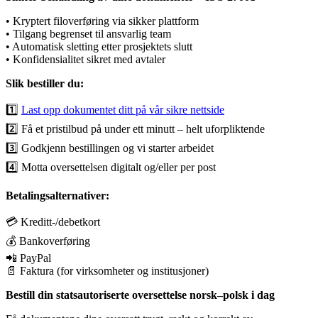
• Kryptert filoverføring via sikker plattform
• Tilgang begrenset til ansvarlig team
• Automatisk sletting etter prosjektets slutt
• Konfidensialitet sikret med avtaler
Slik bestiller du:
1️⃣
Last opp dokumentet ditt på vår sikre nettside
2️⃣ Få et pristilbud på under ett minutt – helt uforpliktende
3️⃣ Godkjenn bestillingen og vi starter arbeidet
4️⃣ Motta oversettelsen digitalt og/eller per post
Betalingsalternativer:
💳 Kreditt-/debetkort
💰 Bankoverføring
📲 PayPal
📄 Faktura (for virksomheter og institusjoner)
Bestill din statsautoriserte oversettelse norsk–polsk i dag