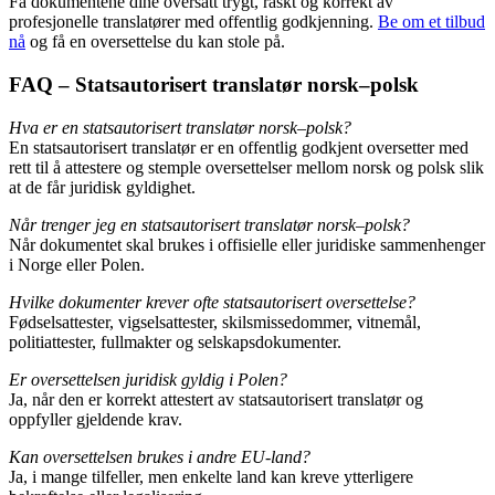
Få dokumentene dine oversatt trygt, raskt og korrekt av
profesjonelle translatører med offentlig godkjenning.
Be om et tilbud
nå
og få en oversettelse du kan stole på.
FAQ – Statsautorisert translatør norsk–polsk
Hva er en statsautorisert translatør norsk–polsk?
En statsautorisert translatør er en offentlig godkjent oversetter med
rett til å attestere og stemple oversettelser mellom norsk og polsk slik
at de får juridisk gyldighet.
Når trenger jeg en statsautorisert translatør norsk–polsk?
Når dokumentet skal brukes i offisielle eller juridiske sammenhenger
i Norge eller Polen.
Hvilke dokumenter krever ofte statsautorisert oversettelse?
Fødselsattester, vigselsattester, skilsmissedommer, vitnemål,
politiattester, fullmakter og selskapsdokumenter.
Er oversettelsen juridisk gyldig i Polen?
Ja, når den er korrekt attestert av statsautorisert translatør og
oppfyller gjeldende krav.
Kan oversettelsen brukes i andre EU-land?
Ja, i mange tilfeller, men enkelte land kan kreve ytterligere