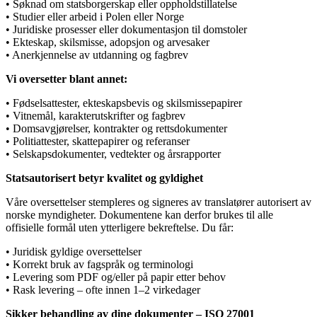
• Søknad om statsborgerskap eller oppholdstillatelse
• Studier eller arbeid i Polen eller Norge
• Juridiske prosesser eller dokumentasjon til domstoler
• Ekteskap, skilsmisse, adopsjon og arvesaker
• Anerkjennelse av utdanning og fagbrev
Vi oversetter blant annet:
• Fødselsattester, ekteskapsbevis og skilsmissepapirer
• Vitnemål, karakterutskrifter og fagbrev
• Domsavgjørelser, kontrakter og rettsdokumenter
• Politiattester, skattepapirer og referanser
• Selskapsdokumenter, vedtekter og årsrapporter
Statsautorisert betyr kvalitet og gyldighet
Våre oversettelser stempleres og signeres av translatører autorisert av
norske myndigheter. Dokumentene kan derfor brukes til alle
offisielle formål uten ytterligere bekreftelse. Du får:
• Juridisk gyldige oversettelser
• Korrekt bruk av fagspråk og terminologi
• Levering som PDF og/eller på papir etter behov
• Rask levering – ofte innen 1–2 virkedager
Sikker behandling av dine dokumenter – ISO 27001