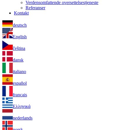
Verdensomfattende oversettelsestjeneste
Referanser
Kontakt
deutsch
English
čeština
dansk
italiano
español
français
Ελληνικά
nederlands
norsk