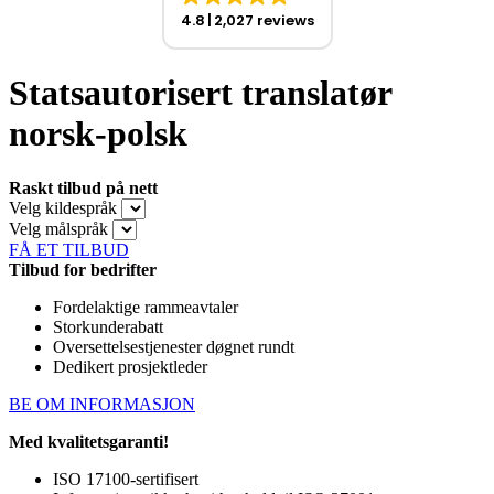
4.8
2,027 reviews
Statsautorisert translatør
norsk-polsk
Raskt tilbud på nett
Velg kildespråk
Velg målspråk
FÅ ET TILBUD
Tilbud for bedrifter
Fordelaktige rammeavtaler
Storkunderabatt
Oversettelsestjenester døgnet rundt
Dedikert prosjektleder
BE OM INFORMASJON
Med kvalitetsgaranti!
ISO 17100-sertifisert