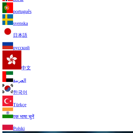
português
svenska
日本語
русский
中文
العربية
한국어
Türkçe
एक भाषा चुनें
Polski