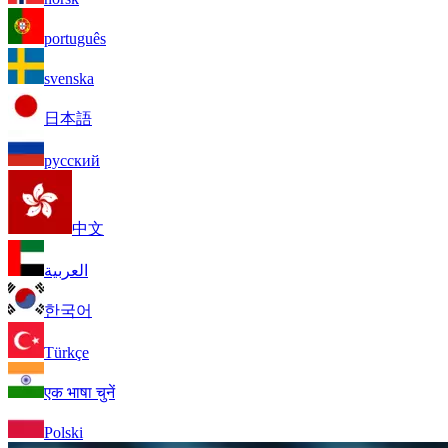
português
svenska
日本語
русский
中文
العربية
한국어
Türkçe
एक भाषा चुनें
Polski