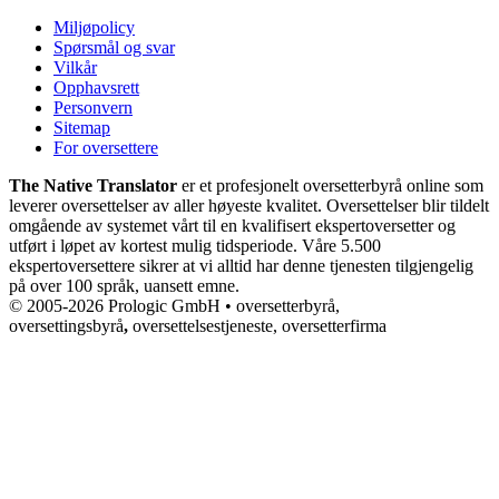
Miljøpolicy
Spørsmål og svar
Vilkår
Opphavsrett
Personvern
Sitemap
For oversettere
The Native Translator
er et profesjonelt oversetterbyrå online som
leverer oversettelser av aller høyeste kvalitet. Oversettelser blir tildelt
omgående av systemet vårt til en kvalifisert ekspertoversetter og
utført i løpet av kortest mulig tidsperiode. Våre 5.500
ekspertoversettere sikrer at vi alltid har denne tjenesten tilgjengelig
på over 100 språk, uansett emne.
© 2005-2026 Prologic GmbH • oversetterbyrå,
oversettingsbyrå
,
oversettelsestjeneste, oversetterfirma