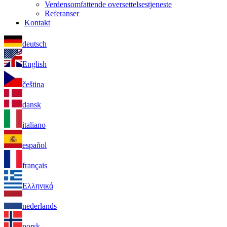
Verdensomfattende oversettelsestjeneste
Referanser
Kontakt
deutsch
English
čeština
dansk
italiano
español
français
Ελληνικά
nederlands
norsk