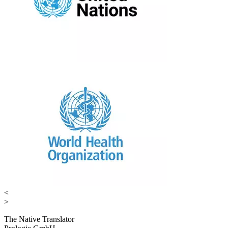
<
>
The Native Translator