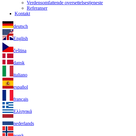
Verdensomfattende oversettelsestjeneste
Referanser
Kontakt
deutsch
English
čeština
dansk
italiano
español
français
Ελληνικά
nederlands
norsk