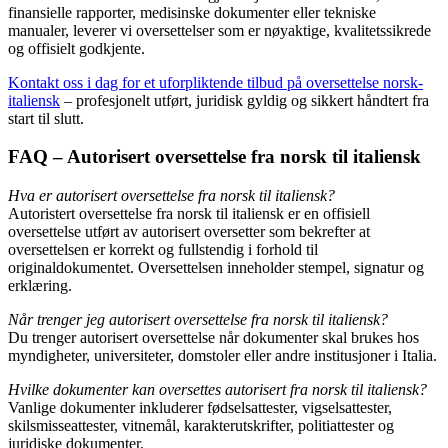
finansielle rapporter, medisinske dokumenter eller tekniske
manualer, leverer vi oversettelser som er nøyaktige, kvalitetssikrede
og offisielt godkjente.
Kontakt oss i dag for et uforpliktende tilbud på oversettelse norsk-
italiensk
– profesjonelt utført, juridisk gyldig og sikkert håndtert fra
start til slutt.
FAQ – Autorisert oversettelse fra norsk til italiensk
Hva er autorisert oversettelse fra norsk til italiensk?
Autoristert oversettelse fra norsk til italiensk er en offisiell
oversettelse utført av autorisert oversetter som bekrefter at
oversettelsen er korrekt og fullstendig i forhold til
originaldokumentet. Oversettelsen inneholder stempel, signatur og
erklæring.
Når trenger jeg autorisert oversettelse fra norsk til italiensk?
Du trenger autorisert oversettelse når dokumenter skal brukes hos
myndigheter, universiteter, domstoler eller andre institusjoner i Italia.
Hvilke dokumenter kan oversettes autorisert fra norsk til italiensk?
Vanlige dokumenter inkluderer fødselsattester, vigselsattester,
skilsmisseattester, vitnemål, karakterutskrifter, politiattester og
juridiske dokumenter.