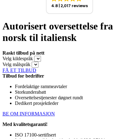
4.8
2,017 reviews
Autorisert oversettelse fra
norsk til italiensk
Raskt tilbud på nett
Velg kildespråk
Velg målspråk
FÅ ET TILBUD
Tilbud for bedrifter
Fordelaktige rammeavtaler
Storkunderabatt
Oversettelsestjenester døgnet rundt
Dedikert prosjektleder
BE OM INFORMASJON
Med kvalitetsgaranti!
ISO 17100-sertifisert