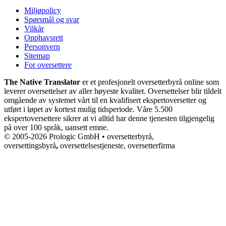
Miljøpolicy
Spørsmål og svar
Vilkår
Opphavsrett
Personvern
Sitemap
For oversettere
The Native Translator
er et profesjonelt oversetterbyrå online som
leverer oversettelser av aller høyeste kvalitet. Oversettelser blir tildelt
omgående av systemet vårt til en kvalifisert ekspertoversetter og
utført i løpet av kortest mulig tidsperiode. Våre 5.500
ekspertoversettere sikrer at vi alltid har denne tjenesten tilgjengelig
på over 100 språk, uansett emne.
© 2005-2026 Prologic GmbH • oversetterbyrå,
oversettingsbyrå
,
oversettelsestjeneste, oversetterfirma