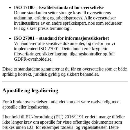
ISO 17100 – kvalitetsstandard for oversettelse
Denne standarden setter strenge krav til oversetterens
utdanning, erfaring og arbeidsprosess. Alle oversettelser
kvalitetssikres av en andre språkekspert, noe som reduserer
feil og sikrer presis terminologi.
ISO 27001 – standard for informasjonssikkerhet
Vi håndterer ofte sensitive dokumenter, og derfor har vi
implementert ISO 27001. Dette innebærer krypterte
filoverføringer, sikker lagring, tilgangskontroller og full
GDPR-overholdelse.
Disse to standardene garanterer at du får en oversettelse som er både
språklig korrekt, juridisk gyldig og sikkert behandlet.
Apostille og legalisering
For å bruke oversettelser i utlandet kan det være nødvendig med
apostille eller legalisering.
I henhold til EU-forordning (EU) 2016/1191 er det i mange tilfeller
ikke lenger krav om apostille for visse offentlige dokumenter som
brukes innen EU, for eksempel fødsels- og vigselsattester. Dette