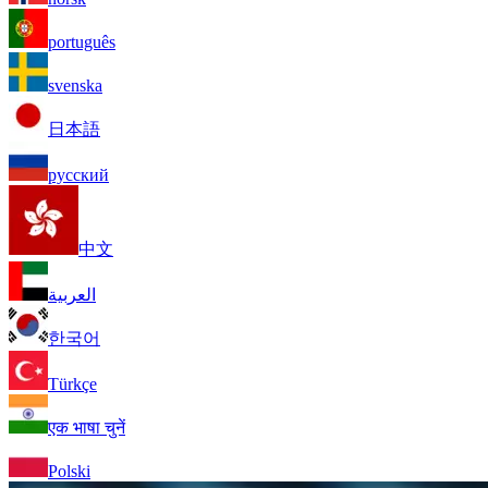
português
svenska
日本語
русский
中文
العربية
한국어
Türkçe
एक भाषा चुनें
Polski