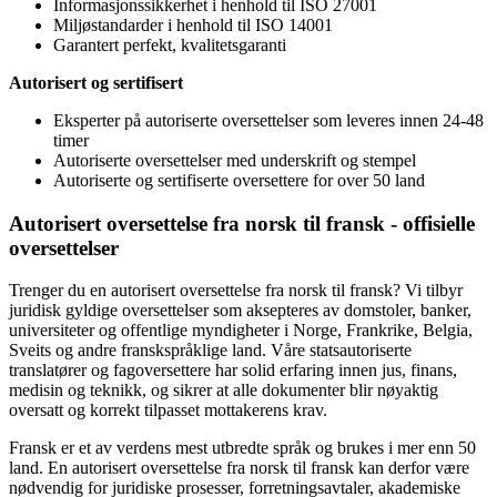
Informasjonssikkerhet i henhold til ISO 27001
Miljøstandarder i henhold til ISO 14001
Garantert perfekt, kvalitetsgaranti
Autorisert og sertifisert
Eksperter på autoriserte oversettelser som leveres innen 24-48
timer
Autoriserte oversettelser med underskrift og stempel
Autoriserte og sertifiserte oversettere for over 50 land
Autorisert oversettelse fra norsk til fransk - offisielle
oversettelser
Trenger du en autorisert oversettelse fra norsk til fransk? Vi tilbyr
juridisk gyldige oversettelser som aksepteres av domstoler, banker,
universiteter og offentlige myndigheter i Norge, Frankrike, Belgia,
Sveits og andre franskspråklige land. Våre statsautoriserte
translatører og fagoversettere har solid erfaring innen jus, finans,
medisin og teknikk, og sikrer at alle dokumenter blir nøyaktig
oversatt og korrekt tilpasset mottakerens krav.
Fransk er et av verdens mest utbredte språk og brukes i mer enn 50
land. En autorisert oversettelse fra norsk til fransk kan derfor være
nødvendig for juridiske prosesser, forretningsavtaler, akademiske