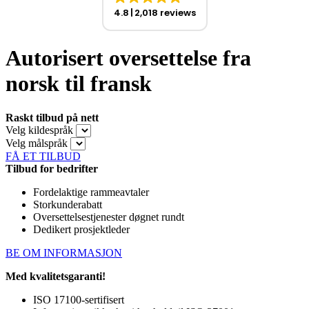
4.8
2,018 reviews
Autorisert oversettelse fra
norsk til fransk
Raskt tilbud på nett
Velg kildespråk
Velg målspråk
FÅ ET TILBUD
Tilbud for bedrifter
Fordelaktige rammeavtaler
Storkunderabatt
Oversettelsestjenester døgnet rundt
Dedikert prosjektleder
BE OM INFORMASJON
Med kvalitetsgaranti!
ISO 17100-sertifisert