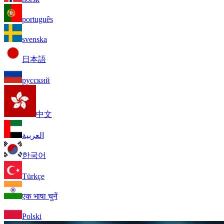
português
svenska
日本語
русский
中文
العربية
한국어
Türkçe
एक भाषा चुनें
Polski