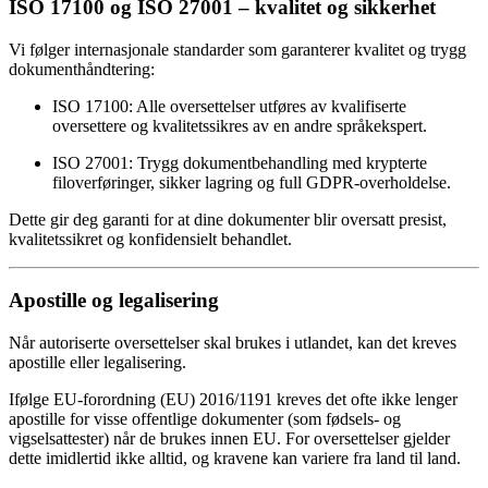
ISO 17100 og ISO 27001 – kvalitet og sikkerhet
Vi følger internasjonale standarder som garanterer kvalitet og trygg
dokumenthåndtering:
ISO 17100: Alle oversettelser utføres av kvalifiserte
oversettere og kvalitetssikres av en andre språkekspert.
ISO 27001: Trygg dokumentbehandling med krypterte
filoverføringer, sikker lagring og full GDPR-overholdelse.
Dette gir deg garanti for at dine dokumenter blir oversatt presist,
kvalitetssikret og konfidensielt behandlet.
Apostille og legalisering
Når autoriserte oversettelser skal brukes i utlandet, kan det kreves
apostille eller legalisering.
Ifølge EU-forordning (EU) 2016/1191 kreves det ofte ikke lenger
apostille for visse offentlige dokumenter (som fødsels- og
vigselsattester) når de brukes innen EU. For oversettelser gjelder
dette imidlertid ikke alltid, og kravene kan variere fra land til land.