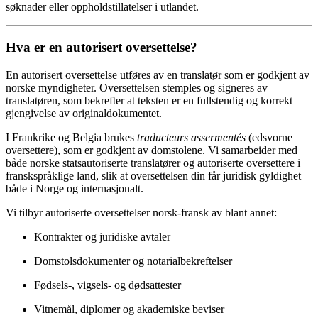
søknader eller oppholdstillatelser i utlandet.
Hva er en autorisert oversettelse?
En autorisert oversettelse utføres av en translatør som er godkjent av
norske myndigheter. Oversettelsen stemples og signeres av
translatøren, som bekrefter at teksten er en fullstendig og korrekt
gjengivelse av originaldokumentet.
I Frankrike og Belgia brukes
traducteurs assermentés
(edsvorne
oversettere), som er godkjent av domstolene. Vi samarbeider med
både norske statsautoriserte translatører og autoriserte oversettere i
franskspråklige land, slik at oversettelsen din får juridisk gyldighet
både i Norge og internasjonalt.
Vi tilbyr autoriserte oversettelser norsk-fransk av blant annet:
Kontrakter og juridiske avtaler
Domstolsdokumenter og notarialbekreftelser
Fødsels-, vigsels- og dødsattester
Vitnemål, diplomer og akademiske beviser