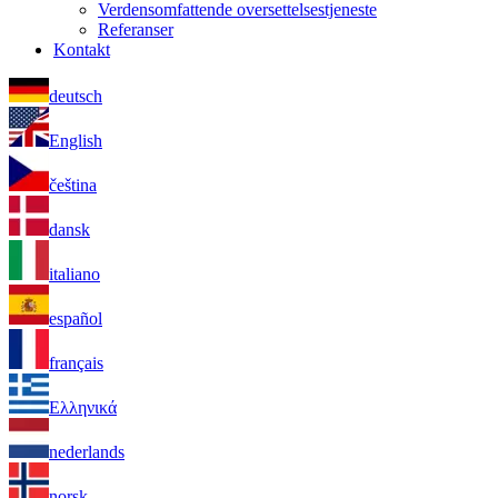
Verdensomfattende oversettelsestjeneste
Referanser
Kontakt
deutsch
English
čeština
dansk
italiano
español
français
Ελληνικά
nederlands
norsk