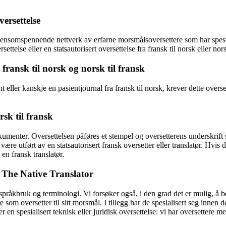
ersettelse
densomspennende nettverk av erfarne morsmålsoversettere som har spesial
ettelse eller en statsautorisert oversettelse fra fransk til norsk eller nor
fransk til norsk og norsk til fransk
t eller kanskje en pasientjournal fra fransk til norsk, krever dette ov
rsk til fransk
dokumenter. Oversettelsen påføres et stempel og oversetterens underskrift
e utført av en statsautorisert fransk oversetter eller translatør. Hvis du 
 en fransk translatør.
os The Native Translator
t språkbruk og terminologi. Vi forsøker også, i den grad det er mulig, 
 som oversetter til sitt morsmål. I tillegg har de spesialisert seg innen 
r en spesialisert teknisk eller juridisk oversettelse: vi har oversettere