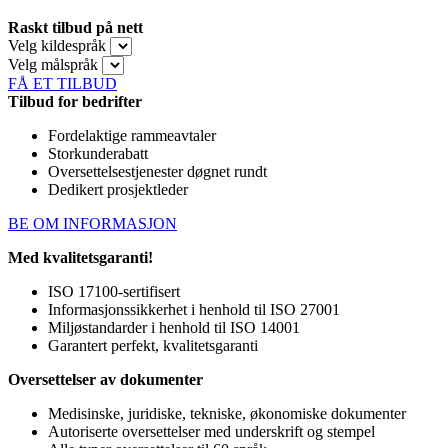
Raskt tilbud på nett
Velg kildespråk
Velg målspråk
FÅ ET TILBUD
Tilbud for bedrifter
Fordelaktige rammeavtaler
Storkunderabatt
Oversettelsestjenester døgnet rundt
Dedikert prosjektleder
BE OM INFORMASJON
Med kvalitetsgaranti!
ISO 17100-sertifisert
Informasjonssikkerhet i henhold til ISO 27001
Miljøstandarder i henhold til ISO 14001
Garantert perfekt, kvalitetsgaranti
Oversettelser av dokumenter
Medisinske, juridiske, tekniske, økonomiske dokumenter
Autoriserte oversettelser med underskrift og stempel