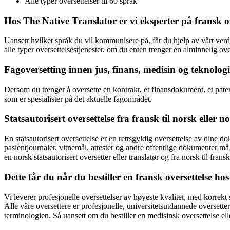
Alle typer oversettelser til 60 språk
Hos The Native Translator er vi eksperter på fransk ov
Uansett hvilket språk du vil kommunisere på, får du hjelp av vårt ver
alle typer oversettelsestjenester, om du enten trenger en alminnelig overs
Fagoversetting innen jus, finans, medisin og teknologi 
Dersom du trenger å oversette en kontrakt, et finansdokument, et paten
som er spesialister på det aktuelle fagområdet.
Statsautorisert oversettelse fra fransk til norsk eller no
En statsautorisert oversettelse er en rettsgyldig oversettelse av dine 
pasientjournaler, vitnemål, attester og andre offentlige dokumenter må vær
en norsk statsautorisert oversetter eller translatør og fra norsk til fransk
Dette får du når du bestiller en fransk oversettelse h
Vi leverer profesjonelle oversettelser av høyeste kvalitet, med korrek
Alle våre oversettere er profesjonelle, universitetsutdannede oversettere
terminologien. Så uansett om du bestiller en medisinsk oversettelse elle