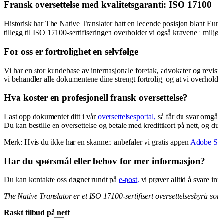
Fransk oversettelse med kvalitetsgaranti: ISO 17100
Historisk har The Native Translator hatt en ledende posisjon blant Europ
tillegg til ISO 17100-sertifiseringen overholder vi også kravene i m
For oss er fortrolighet en selvfølge
Vi har en stor kundebase av internasjonale foretak, advokater og revis
vi behandler alle dokumentene dine strengt fortrolig, og at vi overho
Hva koster en profesjonell fransk oversettelse?
Last opp dokumentet ditt i vår
oversettelsesportal,
så får du svar omgåe
Du kan bestille en oversettelse og betale med kredittkort på nett, o
Merk: Hvis du ikke har en skanner, anbefaler vi gratis appen
Adobe S
Har du spørsmål eller behov for mer informasjon?
Du kan kontakte oss døgnet rundt på
e-post,
vi prøver alltid å svare i
The Native Translator er et ISO 17100-sertifisert oversettelsesbyrå som e
Raskt tilbud på nett