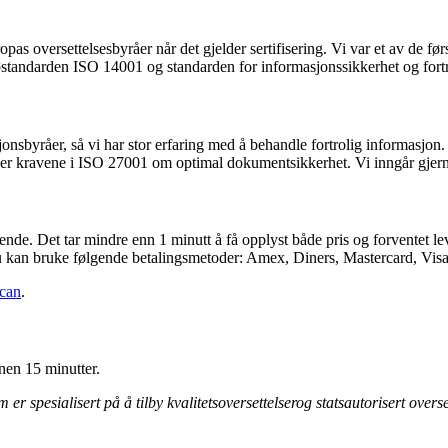
as oversettelsesbyråer når det gjelder sertifisering. Vi var et av de først
iljøstandarden ISO 14001 og standarden for informasjonssikkerhet og fo
jonsbyråer, så vi har stor erfaring med å behandle fortrolig informasjo
lder kravene i ISO 27001 om optimal dokumentsikkerhet. Vi inngår gjern
nde. Det tar mindre enn 1 minutt å få opplyst både pris og forventet lever
g du kan bruke følgende betalingsmetoder: Amex, Diners, Mastercard, Vis
can
.
nnen 15 minutter.
r spesialisert på å tilby kvalitetsoversettelserog statsautorisert oversett