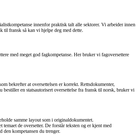
istkompetanse innenfor praktisk talt alle sektorer. Vi arbeider innen
sk til fransk så kan vi hjelpe deg med dette.
ersettere med meget god fagkompetanse. Her bruker vi fagoversettere
 som bekrefter at oversettelsen er korrekt. Rettsdokumenter,
bestiller en statsautorisert oversettelse fra fransk til norsk, bruker vi
å beholde samme layout som i originaldokumentet.
det temaet de oversetter. De forstår teksten og er kjent med
 med den kompetansen du trenger.