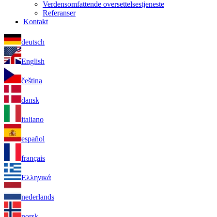
Verdensomfattende oversettelsestjeneste
Referanser
Kontakt
deutsch
English
čeština
dansk
italiano
español
français
Ελληνικά
nederlands
norsk