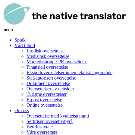
menu
Språk
Vårt tilbud
Juridisk oversettelse
Medisinsk oversettelse
Markedsføring / PR oversettelse
Finansiell oversettelse
Ekspertoversettelser innen teknisk fagområde
Statsautorisert oversettelse
Dokument oversettelse
Oversettelser av nettsider
Turisme oversettelser
E-post oversettelse
Online oversettelse
Om oss
Oversettelse med kvalitetsgaranti
Sertifisert oversetterbyrå
Bedriftsavtale
Våre oversettere