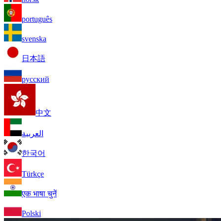
português
svenska
日本語
русский
中文
العربية
한국어
Türkçe
एक भाषा चुनें
Polski