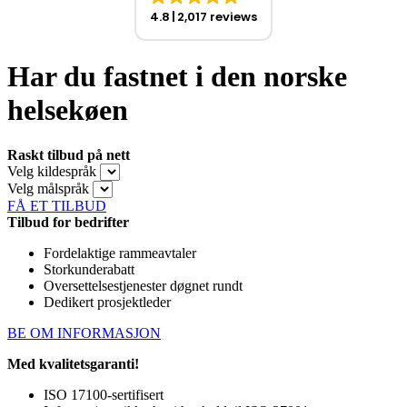
4.8
2,017 reviews
Har du fastnet i den norske
helsekøen
Raskt tilbud på nett
Velg kildespråk
Velg målspråk
FÅ ET TILBUD
Tilbud for bedrifter
Fordelaktige rammeavtaler
Storkunderabatt
Oversettelsestjenester døgnet rundt
Dedikert prosjektleder
BE OM INFORMASJON
Med kvalitetsgaranti!
ISO 17100-sertifisert