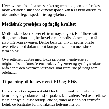
Hver oversettelse tilpasses språket og terminologien som brukes i
mottakerlandet, slik at dokumentasjonen kan tas i bruk direkte av
utenlandske leger, spesialister og sykehus.
Medisinsk presisjon og faglig kvalitet
Medisinske tekster krever ekstrem nøyaktighet. En feiloversatt
diagnose, behandlingsbeskrivelse eller medisindosering kan få
alvorlige konsekvenser. Derfor benytter vi kun profesjonelle
oversettere med dokumentert kompetanse innen medisinsk
terminologi.
Oversettelsen utføres med fokus på presis gjengivelse av
originalteksten, konsekvent bruk av fagtermer og tydelig struktur.
Målet er at den oversatte journalen skal være like pålitelig som
originalen.
Tilpasning til helsevesen i EU og EØS
Helsevesenet er organisert ulikt fra land til land. Journalstruktur,
terminologi og dokumentasjonspraksis kan variere. Ved oversettelse
tar vi hensyn til disse forskjellene og sikrer at innholdet fremstår
logisk og forståelig for mottakende helseinstitusjon.