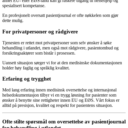
annet EU- eller EØS-land kan gi raskere tilgang til helsehjelp og
spesialisert kompetanse.
En profesjonelt oversatt pasientjournal er ofte nøkkelen som gjør
dette mulig.
For privatpersoner og rådgivere
Tjenesten er rettet mot privatpersoner som selv ønsker å søke
behandling i utlandet, men også mot rådgivere, pasientombud og
forsikringsaktører som bistår i prosessen.
Uansett situasjon sørger vi for at den medisinske dokumentasjonen
holder høy faglig og språklig kvalitet.
Erfaring og trygghet
Med lang erfaring innen medisinsk oversettelse og internasjonal
helsedokumentasjon tilbyr vi en trygg løsning for pasienter som
ønsker å benytte sine rettigheter innen EU og EØS. Vårt fokus er
alltid på presisjon, kvalitet og respekt for pasientens situasjon.
Ofte stilte spørsmål om oversettelse av pasientjournal
for behandling i utlandet