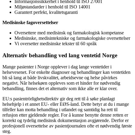
Informasjonssikkerhet i henhold til ISO 27001
Miljøstandarder i henhold til ISO 14001
Garantert perfekt, kvalitetsgaranti
Medisinske fagoversettelser
Oversettere med medisinsk og farmakologisk kompetanse
Medisinske, medisintekniske og farmakologiske oversettelser
Vi oversetter medisinske tekster til 60 språk
Alternativ behandling ved lang ventetid Norge
Mange pasienter i Norge opplever i dag lange ventetider i
helsevesenet. For enkelte diagnoser og behandlinger kan ventetiden
bli så lang at både livskvalitet, arbeidsevne og helse påvirkes
negativt. Når helsekøen oppleves som et hinder for nødvendig
behandling, finnes det et alternativ som ikke alle er klar over.
EU:s pasientrörlighetsdirektiv gir deg rett til å søke planlagt
helsehjelp i et annet EU- eller EØS-land. Dette betyr at du i mange
tilfeller kan motta behandling i utlandet og samtidig ha rett til
refusjon etter gjeldende regler. For å kunne benytte denne retten er
korrekt og tydelig medisinsk dokumentasjon avgjørende. Derfor er
profesjonell oversettelse av pasientjournalen ofte et nødvendig første
steg.