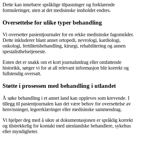
Dette kan innebære språklige tilpasninger og forklarende
formuleringer, uten at det medisinske innholdet endres.
Oversettelse for ulike typer behandling
Vi oversetter pasientjournaler for en rekke medisinske fagområder.
Dette inkluderer blant annet ortopedi, nevrologi, kardiologi,
onkologi, fertilitetsbehandling, kirurgi, rehabilitering og annen
spesialisthelsetjeneste.
Enten det er snakk om et kort journalutdrag eller omfattende
historikk, sørger vi for at all relevant informasjon blir korrekt og
fullstendig oversatt.
Støtte i prosessen med behandling i utlandet
Å søke behandling i et annet land kan oppleves som krevende. I
tillegg til pasientjournalen kan det være behov for oversettelse av
henvisninger, legeerklæringer eller medisinske sammendrag.
Vi hjelper deg med å sikre at dokumentasjonen er språklig korrekt
og tilstrekkelig for kontakt med utenlandske behandlere, sykehus
eller myndigheter.