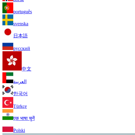
português
svenska
日本語
русский
中文
العربية
한국어
Türkçe
एक भाषा चुनें
Polski