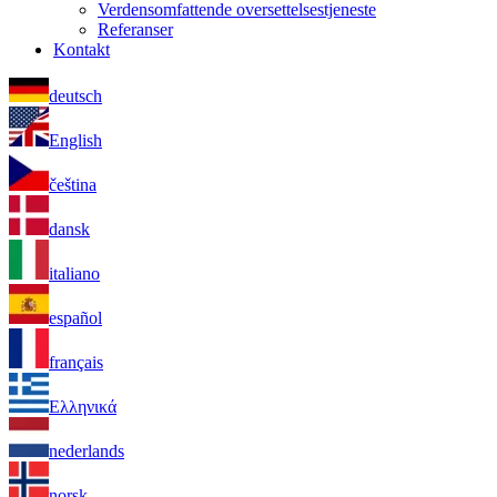
Verdensomfattende oversettelsestjeneste
Referanser
Kontakt
deutsch
English
čeština
dansk
italiano
español
français
Ελληνικά
nederlands
norsk