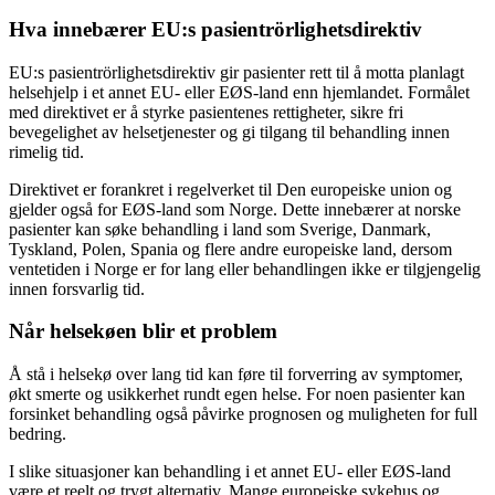
Hva innebærer EU:s pasientrörlighetsdirektiv
EU:s pasientrörlighetsdirektiv gir pasienter rett til å motta planlagt
helsehjelp i et annet EU- eller EØS-land enn hjemlandet. Formålet
med direktivet er å styrke pasientenes rettigheter, sikre fri
bevegelighet av helsetjenester og gi tilgang til behandling innen
rimelig tid.
Direktivet er forankret i regelverket til Den europeiske union og
gjelder også for EØS-land som Norge. Dette innebærer at norske
pasienter kan søke behandling i land som Sverige, Danmark,
Tyskland, Polen, Spania og flere andre europeiske land, dersom
ventetiden i Norge er for lang eller behandlingen ikke er tilgjengelig
innen forsvarlig tid.
Når helsekøen blir et problem
Å stå i helsekø over lang tid kan føre til forverring av symptomer,
økt smerte og usikkerhet rundt egen helse. For noen pasienter kan
forsinket behandling også påvirke prognosen og muligheten for full
bedring.
I slike situasjoner kan behandling i et annet EU- eller EØS-land
være et reelt og trygt alternativ. Mange europeiske sykehus og