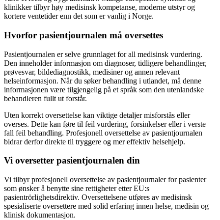
klinikker tilbyr høy medisinsk kompetanse, moderne utstyr og
kortere ventetider enn det som er vanlig i Norge.
Hvorfor pasientjournalen må oversettes
Pasientjournalen er selve grunnlaget for all medisinsk vurdering.
Den inneholder informasjon om diagnoser, tidligere behandlinger,
prøvesvar, bildediagnostikk, medisiner og annen relevant
helseinformasjon. Når du søker behandling i utlandet, må denne
informasjonen være tilgjengelig på et språk som den utenlandske
behandleren fullt ut forstår.
Uten korrekt oversettelse kan viktige detaljer misforstås eller
overses. Dette kan føre til feil vurdering, forsinkelser eller i verste
fall feil behandling. Profesjonell oversettelse av pasientjournalen
bidrar derfor direkte til tryggere og mer effektiv helsehjelp.
Vi oversetter pasientjournalen din
Vi tilbyr profesjonell oversettelse av pasientjournaler for pasienter
som ønsker å benytte sine rettigheter etter EU:s
pasientrörlighetsdirektiv. Oversettelsene utføres av medisinsk
spesialiserte oversettere med solid erfaring innen helse, medisin og
klinisk dokumentasjon.