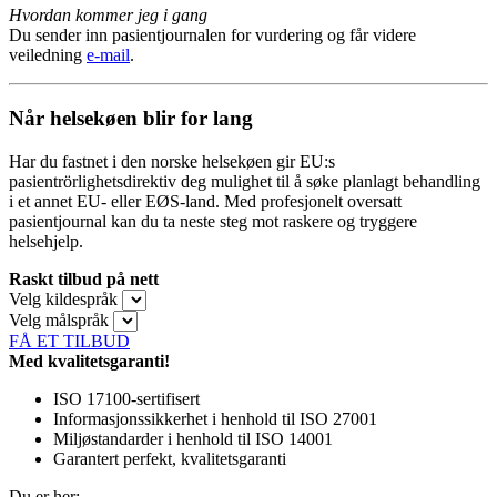
Hvordan kommer jeg i gang
Du sender inn pasientjournalen for vurdering og får videre
veiledning
e-mail
.
Når helsekøen blir for lang
Har du fastnet i den norske helsekøen gir EU:s
pasientrörlighetsdirektiv deg mulighet til å søke planlagt behandling
i et annet EU- eller EØS-land. Med profesjonelt oversatt
pasientjournal kan du ta neste steg mot raskere og tryggere
helsehjelp.
Raskt tilbud på nett
Velg kildespråk
Velg målspråk
FÅ ET TILBUD
Med kvalitetsgaranti!
ISO 17100-sertifisert
Informasjonssikkerhet i henhold til ISO 27001
Miljøstandarder i henhold til ISO 14001
Garantert perfekt, kvalitetsgaranti
Du er her: