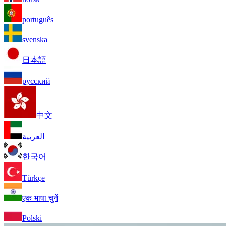
português
svenska
日本語
русский
中文
العربية
한국어
Türkçe
एक भाषा चुनें
Polski