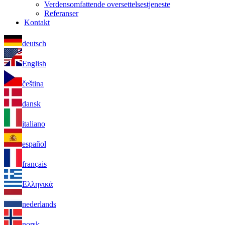
Verdensomfattende oversettelsestjeneste
Referanser
Kontakt
deutsch
English
čeština
dansk
italiano
español
français
Ελληνικά
nederlands
norsk