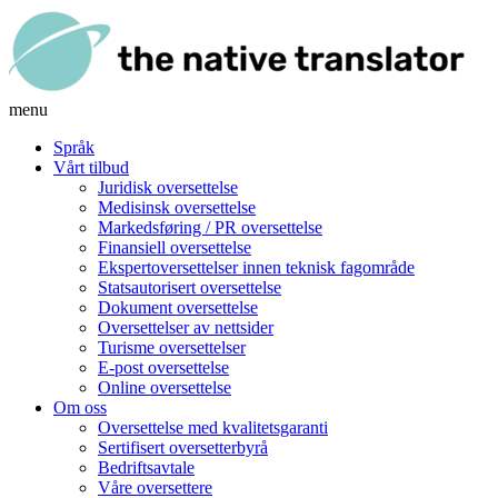
menu
Språk
Vårt tilbud
Juridisk oversettelse
Medisinsk oversettelse
Markedsføring / PR oversettelse
Finansiell oversettelse
Ekspertoversettelser innen teknisk fagområde
Statsautorisert oversettelse
Dokument oversettelse
Oversettelser av nettsider
Turisme oversettelser
E-post oversettelse
Online oversettelse
Om oss
Oversettelse med kvalitetsgaranti
Sertifisert oversetterbyrå
Bedriftsavtale
Våre oversettere