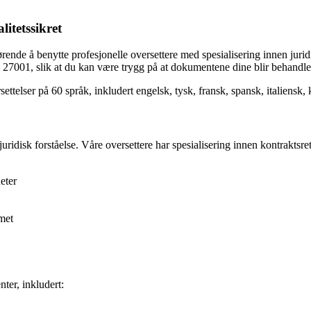
litetssikret
rende å benytte profesjonelle oversettere med spesialisering innen juridis
O 27001, slik at du kan være trygg på at dokumentene dine blir behandlet
settelser på 60 språk, inkludert engelsk, tysk, fransk, spansk, italiensk,
isk forståelse. Våre oversettere har spesialisering innen kontraktsrett, 
eter
emet
nter, inkludert: