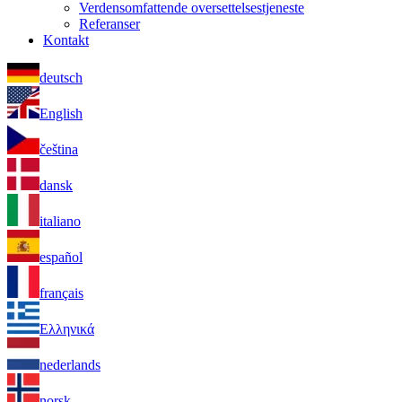
Verdensomfattende oversettelsestjeneste
Referanser
Kontakt
deutsch
English
čeština
dansk
italiano
español
français
Ελληνικά
nederlands
norsk