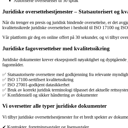
Autoriserte oversettelser til 50 språk
Juridiske oversettelsestjenester – Statsautorisert og kva
Når du trenger en presis og juridisk bindende oversettelse, er det avgjø
kvalitetssikrede juridiske oversettelser i henhold til ISO 17100 og IS
Vår plattform gir deg en online offert på 30 sekunder, og vi tilbyr over
Juridiske fagoversettelser med kvalitetssikring
Juridiske dokumenter krever eksepsjonell nøyaktighet og dyptgående jurid
fagområder.
✅ Statsautoriserte oversettere med godkjenning fra relevante myndigh
✅ ISO 17100-sertifisert kvalitetssikring
✅ ISO 27001-godkjent datasikkerhet
✅ Bruk av korrekt juridisk terminologi tilpasset det aktuelle rettssyst
✅ Konfidensiell og sikker håndtering av dokumenter
Vi oversetter alle typer juridiske dokumenter
Vi tilbyr juridiske oversettelsestjenester for et bredt spekter av dokume
✔ Kontrakter, forretningsavtaler og lisensavtaler