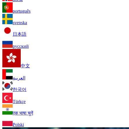
português
svenska
日本語
русский
中文
العربية
한국어
Türkçe
एक भाषा चुनें
Polski