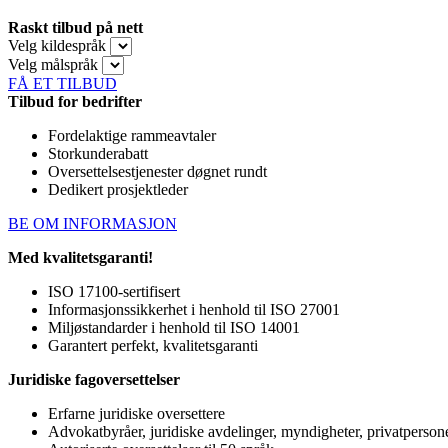
Raskt tilbud på nett
Velg kildespråk
Velg målspråk
FÅ ET TILBUD
Tilbud for bedrifter
Fordelaktige rammeavtaler
Storkunderabatt
Oversettelsestjenester døgnet rundt
Dedikert prosjektleder
BE OM INFORMASJON
Med kvalitetsgaranti!
ISO 17100-sertifisert
Informasjonssikkerhet i henhold til ISO 27001
Miljøstandarder i henhold til ISO 14001
Garantert perfekt, kvalitetsgaranti
Juridiske fagoversettelser
Erfarne juridiske oversettere
Advokatbyråer, juridiske avdelinger, myndigheter, privatperson