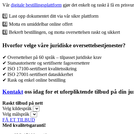
Vår
digitale bestillingsplattform
gjør det enkelt og raskt å få en prisvur
1️⃣ Last opp dokumentet ditt via vår sikre plattform
2️⃣ Motta en umiddelbar online offert
3️⃣ Bekreft bestillingen, og motta oversettelsen raskt og sikkert
Hvorfor velge våre juridiske oversettelsestjenester?
✔ Oversettelser på 60 språk – tilpasset juridiske krav
✔ Statsautoriserte og sertifiserte fagoversettere
✔ ISO 17100-sertifisert kvalitetssikring
✔ ISO 27001-sertifisert datasikkerhet
✔ Rask og enkel online bestilling
Kontakt
oss idag for et uforpliktende tilbud på din jur
Raskt tilbud på nett
Velg kildespråk
Velg målspråk
FÅ ET TILBUD
Med kvalitetsgaranti!