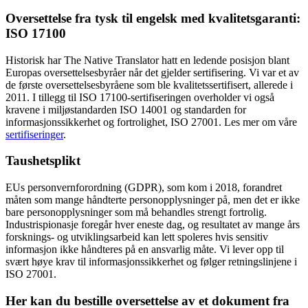
Oversettelse fra tysk til engelsk med kvalitetsgaranti:
ISO 17100
Historisk har The Native Translator hatt en ledende posisjon blant
Europas oversettelsesbyråer når det gjelder sertifisering. Vi var et av
de første oversettelsesbyråene som ble kvalitetssertifisert, allerede i
2011. I tillegg til ISO 17100-sertifiseringen overholder vi også
kravene i miljøstandarden ISO 14001 og standarden for
informasjonssikkerhet og fortrolighet, ISO 27001. Les mer om våre
sertifiseringer
.
Taushetsplikt
EUs personvernforordning (GDPR), som kom i 2018, forandret
måten som mange håndterte personopplysninger på, men det er ikke
bare personopplysninger som må behandles strengt fortrolig.
Industrispionasje foregår hver eneste dag, og resultatet av mange års
forsknings- og utviklingsarbeid kan lett spoleres hvis sensitiv
informasjon ikke håndteres på en ansvarlig måte. Vi lever opp til
svært høye krav til informasjonssikkerhet og følger retningslinjene i
ISO 27001.
Her kan du bestille oversettelse av et dokument fra