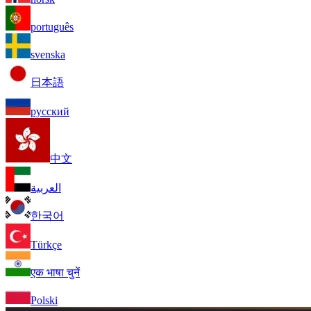
português
svenska
日本語
русский
中文
العربية
한국어
Türkçe
एक भाषा चुनें
Polski