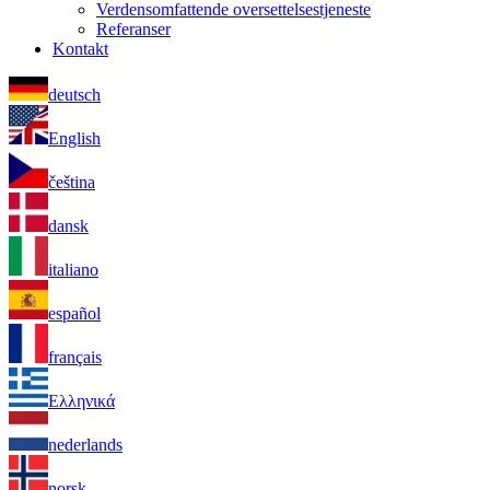
Verdensomfattende oversettelsestjeneste
Referanser
Kontakt
deutsch
English
čeština
dansk
italiano
español
français
Ελληνικά
nederlands
norsk