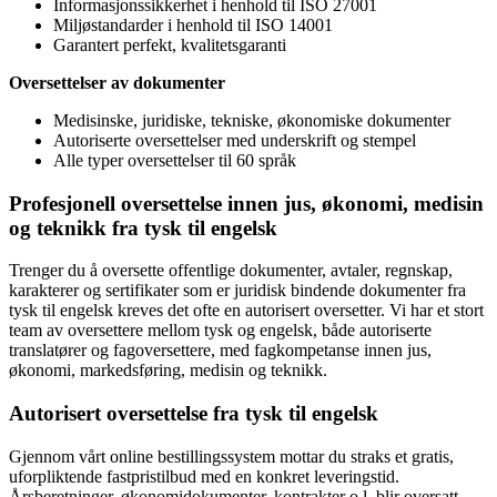
Informasjonssikkerhet i henhold til ISO 27001
Miljøstandarder i henhold til ISO 14001
Garantert perfekt, kvalitetsgaranti
Oversettelser av dokumenter
Medisinske, juridiske, tekniske, økonomiske dokumenter
Autoriserte oversettelser med underskrift og stempel
Alle typer oversettelser til 60 språk
Profesjonell oversettelse innen jus, økonomi, medisin
og teknikk fra tysk til engelsk
Trenger du å oversette offentlige dokumenter, avtaler, regnskap,
karakterer og sertifikater som er juridisk bindende dokumenter fra
tysk til engelsk kreves det ofte en autorisert oversetter. Vi har et stort
team av oversettere mellom tysk og engelsk, både autoriserte
translatører og fagoversettere, med fagkompetanse innen jus,
økonomi, markedsføring, medisin og teknikk.
Autorisert oversettelse fra tysk til engelsk
Gjennom vårt online bestillingssystem mottar du straks et gratis,
uforpliktende fastpristilbud med en konkret leveringstid.
Årsberetninger, økonomidokumenter, kontrakter o.l. blir oversatt