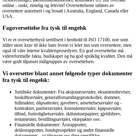
online - raskt, rimelig og lettvint! Oversettelsene utføres av
oversettere autorisert i og bosatt i Australia, England, Canada eller
USA.
Fagoversettelse fra tysk til engelsk
Vi er et oversetterbyrå sertifisert i henhold til ISO 17100, noe som
stiller store krav til ikke bare hvem vi leier inn som oversettere, men
også til våre interne kvalitetsprosedyrer. En god oversettelse må
videreformidle fakta, budskapet og ha god språklig kvalitet. Den må
være godt tilpasset målgruppen av oversettelsen.
Vi oversetter blant annet følgende typer dokumenter
fra tysk til engelsk:
Juridiske dokumenter: Fra aksjonæravtaler, eksamensbeviser,
boskifteavtaler, generalforsamlingsprotokoller, dommer,
fullmakter, dåpsattester, gavebrev, ansettelsesavtaler og -
kontrakter, partneravtaler, konsulentavtaler, kjøpsavtaler,
tilbud, fortrolighetsavtaler, skilsmissepapirer, gjeldsbrev,
testamenter, bestillingsavtaler, ektepakter osv.
Finansielle dokumenter: Årsrapporter,
delårsrapporter, fondsprospekter og andre finansielle
dokumenter – vi tilpasser oss dine spesifikke