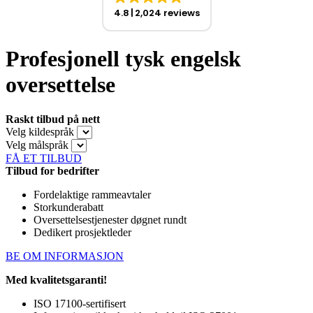
4.8
2,024 reviews
Profesjonell tysk engelsk
oversettelse
Raskt tilbud på nett
Velg kildespråk
Velg målspråk
FÅ ET TILBUD
Tilbud for bedrifter
Fordelaktige rammeavtaler
Storkunderabatt
Oversettelsestjenester døgnet rundt
Dedikert prosjektleder
BE OM INFORMASJON
Med kvalitetsgaranti!
ISO 17100-sertifisert