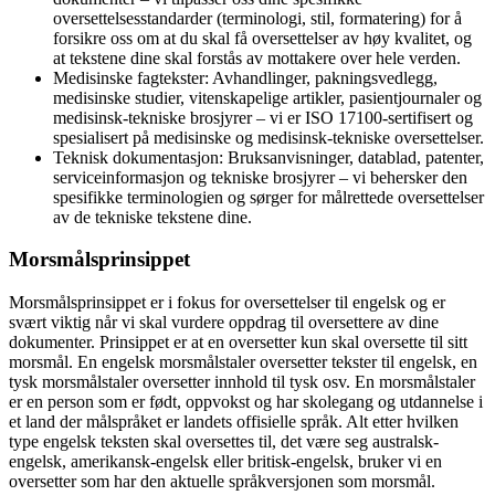
oversettelsesstandarder (terminologi, stil, formatering) for å
forsikre oss om at du skal få oversettelser av høy kvalitet, og
at tekstene dine skal forstås av mottakere over hele verden.
Medisinske fagtekster: Avhandlinger, pakningsvedlegg,
medisinske studier, vitenskapelige artikler, pasientjournaler og
medisinsk-tekniske brosjyrer – vi er ISO 17100-sertifisert og
spesialisert på medisinske og medisinsk-tekniske oversettelser.
Teknisk dokumentasjon: Bruksanvisninger, datablad, patenter,
serviceinformasjon og tekniske brosjyrer – vi behersker den
spesifikke terminologien og sørger for målrettede oversettelser
av de tekniske tekstene dine.
Morsmålsprinsippet
Morsmålsprinsippet er i fokus for oversettelser til engelsk og er
svært viktig når vi skal vurdere oppdrag til oversettere av dine
dokumenter. Prinsippet er at en oversetter kun skal oversette til sitt
morsmål. En engelsk morsmålstaler oversetter tekster til engelsk, en
tysk morsmålstaler oversetter innhold til tysk osv. En morsmålstaler
er en person som er født, oppvokst og har skolegang og utdannelse i
et land der målspråket er landets offisielle språk. Alt etter hvilken
type engelsk teksten skal oversettes til, det være seg australsk-
engelsk, amerikansk-engelsk eller britisk-engelsk, bruker vi en
oversetter som har den aktuelle språkversjonen som morsmål.