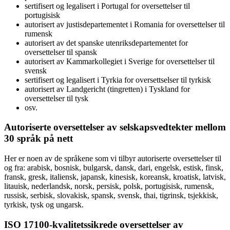
sertifisert og legalisert i Portugal for oversettelser til
portugisisk
autorisert av justisdepartementet i Romania for oversettelser til
rumensk
autorisert av det spanske utenriksdepartementet for
oversettelser til spansk
autorisert av Kammarkollegiet i Sverige for oversettelser til
svensk
sertifisert og legalisert i Tyrkia for oversettselser til tyrkisk
autorisert av Landgericht (tingretten) i Tyskland for
oversettelser til tysk
osv.
Autoriserte oversettelser av selskapsvedtekter mellom
30 språk på nett
Her er noen av de språkene som vi tilbyr autoriserte oversettelser til
og fra: arabisk, bosnisk, bulgarsk, dansk, dari, engelsk, estisk, finsk,
fransk, gresk, italiensk, japansk, kinesisk, koreansk, kroatisk, latvisk,
litauisk, nederlandsk, norsk, persisk, polsk, portugisisk, rumensk,
russisk, serbisk, slovakisk, spansk, svensk, thai, tigrinsk, tsjekkisk,
tyrkisk, tysk og ungarsk.
ISO 17100-kvalitetssikrede oversettelser av