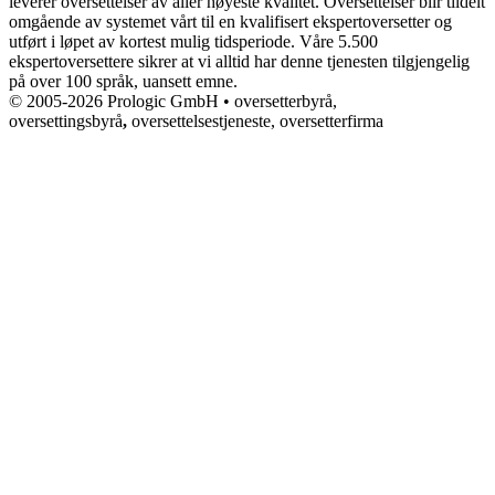
leverer oversettelser av aller høyeste kvalitet. Oversettelser blir tildelt
omgående av systemet vårt til en kvalifisert ekspertoversetter og
utført i løpet av kortest mulig tidsperiode. Våre 5.500
ekspertoversettere sikrer at vi alltid har denne tjenesten tilgjengelig
på over 100 språk, uansett emne.
© 2005-2026 Prologic GmbH • oversetterbyrå,
oversettingsbyrå
,
oversettelsestjeneste, oversetterfirma