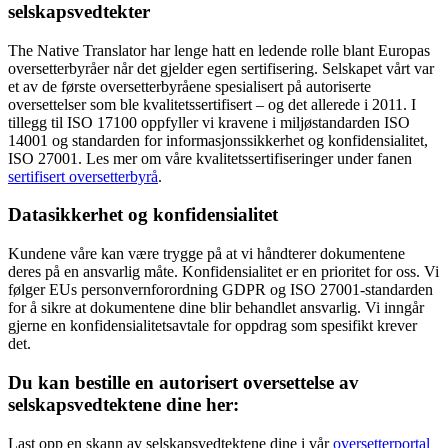
selskapsvedtekter
The Native Translator har lenge hatt en ledende rolle blant Europas
oversetterbyråer når det gjelder egen sertifisering. Selskapet vårt var
et av de første oversetterbyråene spesialisert på autoriserte
oversettelser som ble kvalitetssertifisert – og det allerede i 2011. I
tillegg til ISO 17100 oppfyller vi kravene i miljøstandarden ISO
14001 og standarden for informasjonssikkerhet og konfidensialitet,
ISO 27001. Les mer om våre kvalitetssertifiseringer under fanen
sertifisert oversetterbyrå
.
Datasikkerhet og konfidensialitet
Kundene våre kan være trygge på at vi håndterer dokumentene
deres på en ansvarlig måte. Konfidensialitet er en prioritet for oss. Vi
følger EUs personvernforordning GDPR og ISO 27001-standarden
for å sikre at dokumentene dine blir behandlet ansvarlig. Vi inngår
gjerne en konfidensialitetsavtale for oppdrag som spesifikt krever
det.
Du kan bestille en autorisert oversettelse av
selskapsvedtektene dine her:
Last opp en skann av selskapsvedtektene dine i vår
oversetterportal