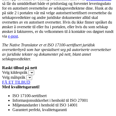
så får du umiddelbart både et prisforslag og forventet leveringsdato
for en autorisert oversettelse av selskapsvedtektene dine. Husk at du
på side 2 i portalen vår må velge autorisert/sertifisert oversettelse da
selskapsvedtekter og andre juridiske dokumenter alltid skal
oversettes av en autorisert oversetter. Hvis du ikke finner språket du
ønsker å oversette til eller fra i portalen, eller hvis du som selskap
ønsker å faktureres, er du velkommen til å kontakte oss døgnet rundt
via
e-post
.
The Native Translator er et ISO 17100-sertifisert juridisk
oversetterbyrå som har spesialisert seg på autoriserte oversettelser
av juridiske tekster og dokumenter på nett, blant annet
selskapsvedtekter.
Raskt tilbud på nett
Velg kildespråk
Velg målspråk
FÅ ET TILBUD
Med kvalitetsgaranti!
ISO 17100-sertifisert
Informasjonssikkerhet i henhold til ISO 27001
Miljøstandarder i henhold til ISO 14001
Garantert perfekt, kvalitetsgaranti