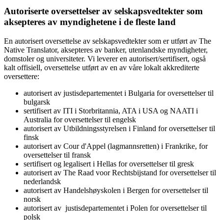
Autoriserte oversettelser av selskapsvedtekter som
aksepteres av myndighetene i de fleste land
En autorisert oversettelse av selskapsvedtekter som er utført av The
Native Translator, aksepteres av banker, utenlandske myndigheter,
domstoler og universiteter. Vi leverer en autorisert/sertifisert, også
kalt offisiell, oversettelse utført av en av våre lokalt akkrediterte
oversettere:
autorisert av justisdepartementet i Bulgaria for oversettelser til
bulgarsk
sertifisert av ITI i Storbritannia, ATA i USA og NAATI i
Australia for oversettelser til engelsk
autorisert av Utbildningsstyrelsen i Finland for oversettelser til
finsk
autorisert av Cour d'Appel (lagmannsretten) i Frankrike, for
oversettelser til fransk
sertifisert og legalisert i Hellas for oversettelser til gresk
autorisert av The Raad voor Rechtsbijstand for oversettelser til
nederlandsk
autorisert av Handelshøyskolen i Bergen for oversettelser til
norsk
autorisert av justisdepartementet i Polen for oversettelser til
polsk