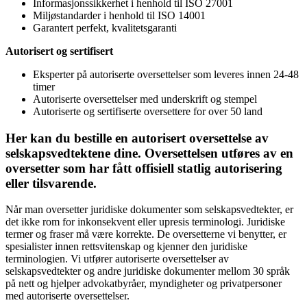
Informasjonssikkerhet i henhold til ISO 27001
Miljøstandarder i henhold til ISO 14001
Garantert perfekt, kvalitetsgaranti
Autorisert og sertifisert
Eksperter på autoriserte oversettelser som leveres innen 24-48
timer
Autoriserte oversettelser med underskrift og stempel
Autoriserte og sertifiserte oversettere for over 50 land
Her kan du bestille en autorisert oversettelse av
selskapsvedtektene dine. Oversettelsen utføres av en
oversetter som har fått offisiell statlig autorisering
eller tilsvarende.
Når man oversetter juridiske dokumenter som selskapsvedtekter, er
det ikke rom for inkonsekvent eller upresis terminologi. Juridiske
termer og fraser må være korrekte. De oversetterne vi benytter, er
spesialister innen rettsvitenskap og kjenner den juridiske
terminologien. Vi utfører autoriserte oversettelser av
selskapsvedtekter og andre juridiske dokumenter mellom 30 språk
på nett og hjelper advokatbyråer, myndigheter og privatpersoner
med autoriserte oversettelser.