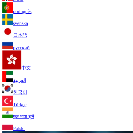
português
svenska
日本語
русский
中文
العربية
한국어
Türkçe
एक भाषा चुनें
Polski