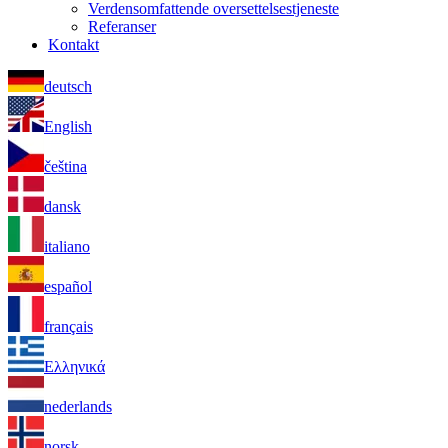
Verdensomfattende oversettelsestjeneste
Referanser
Kontakt
deutsch
English
čeština
dansk
italiano
español
français
Ελληνικά
nederlands
norsk