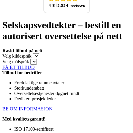
4.8
2,024 reviews
Selskapsvedtekter – bestill en
autorisert oversettelse på nett
Raskt tilbud på nett
Velg kildespråk
Velg målspråk
FÅ ET TILBUD
Tilbud for bedrifter
Fordelaktige rammeavtaler
Storkunderabatt
Oversettelsestjenester døgnet rundt
Dedikert prosjektleder
BE OM INFORMASJON
Med kvalitetsgaranti!
ISO 17100-sertifisert