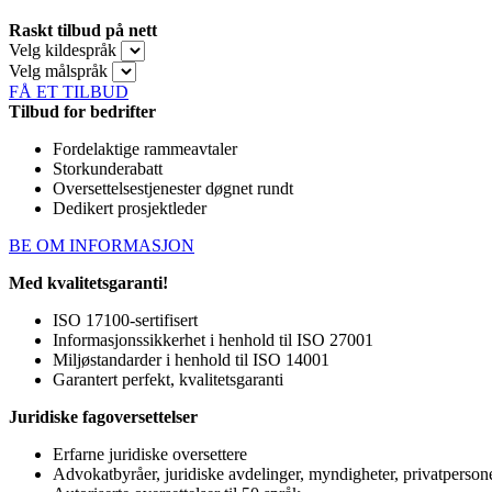
Raskt tilbud på nett
Velg kildespråk
Velg målspråk
FÅ ET TILBUD
Tilbud for bedrifter
Fordelaktige rammeavtaler
Storkunderabatt
Oversettelsestjenester døgnet rundt
Dedikert prosjektleder
BE OM INFORMASJON
Med kvalitetsgaranti!
ISO 17100-sertifisert
Informasjonssikkerhet i henhold til ISO 27001
Miljøstandarder i henhold til ISO 14001
Garantert perfekt, kvalitetsgaranti
Juridiske fagoversettelser
Erfarne juridiske oversettere
Advokatbyråer, juridiske avdelinger, myndigheter, privatperson