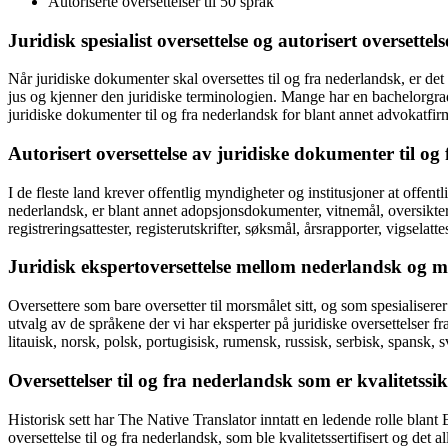
Autoriserte oversettelser til 50 språk
Juridisk spesialist oversettelse og autorisert oversettel
Når juridiske dokumenter skal oversettes til og fra nederlandsk, er det
jus og kjenner den juridiske terminologien. Mange har en bachelorgrad 
juridiske dokumenter til og fra nederlandsk for blant annet advokatfi
Autorisert oversettelse av juridiske dokumenter til og
I de fleste land krever offentlig myndigheter og institusjoner at offen
nederlandsk, er blant annet adopsjonsdokumenter, vitnemål, oversikter 
registreringsattester, registerutskrifter, søksmål, årsrapporter, vigselatte
Juridisk ekspertoversettelse mellom nederlandsk og 
Oversettere som bare oversetter til morsmålet sitt, og som spesialisere
utvalg av de språkene der vi har eksperter på juridiske oversettelser fra
litauisk, norsk, polsk, portugisisk, rumensk, russisk, serbisk, spansk, sv
Oversettelser til og fra nederlandsk som er kvalitetssi
Historisk sett har The Native Translator inntatt en ledende rolle blant 
oversettelse til og fra nederlandsk, som ble kvalitetssertifisert og det