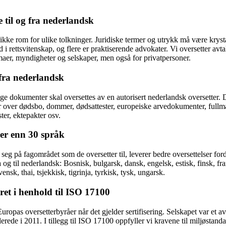
se til og fra nederlandsk
 ikke rom for ulike tolkninger. Juridiske termer og utrykk må være krysta
i rettsvitenskap, og flere er praktiserende advokater. Vi oversetter avta
rmaer, myndigheter og selskaper, men også for privatpersoner.
 fra nederlandsk
tlige dokumenter skal oversettes av en autorisert nederlandsk oversetter. 
over dødsbo, dommer, dødsattester, europeiske arvedokumenter, fullmakte
ster, ektepakter osv.
mer enn 30 språk
r seg på fagområdet som de oversetter til, leverer bedre oversettelser f
 og til nederlandsk: Bosnisk, bulgarsk, dansk, engelsk, estisk, finsk, fran
ensk, thai, tsjekkisk, tigrinja, tyrkisk, tysk, ungarsk.
kret i henhold til ISO 17100
Europas oversetterbyråer når det gjelder sertifisering. Selskapet var et a
 allerede i 2011. I tillegg til ISO 17100 oppfyller vi kravene til miljøs