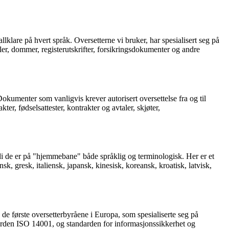
llklare på hvert språk. Oversetterne vi bruker, har spesialisert seg på
ler, dommer, registerutskrifter, forsikringsdokumenter og andre
Dokumenter som vanligvis krever autorisert oversettelse fra og til
r, fødselsattester, kontrakter og avtaler, skjøter,
ordi de er på "hjemmebane" både språklig og terminologisk. Her er et
sk, gresk, italiensk, japansk, kinesisk, koreansk, kroatisk, latvisk,
v de første oversetterbyråene i Europa, som spesialiserte seg på
tandarden ISO 14001, og standarden for informasjonssikkerhet og