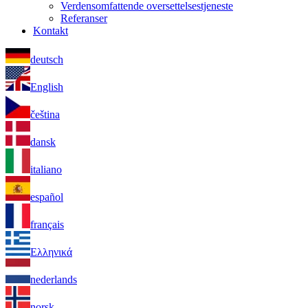
Verdensomfattende oversettelsestjeneste
Referanser
Kontakt
deutsch
English
čeština
dansk
italiano
español
français
Ελληνικά
nederlands
norsk