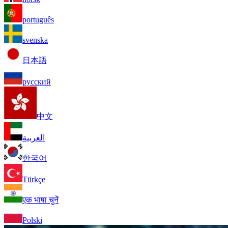
português
svenska
日本語
русский
中文
العربية
한국어
Türkçe
एक भाषा चुनें
Polski