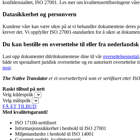
konfidensialitet, ISO 27001. Les mer om kvalitetssertifiseringene vår
Datasikkerhet
og p
ersonvern
Kundene våre kan være sikre på at vi behandler dokumentene deres på en
krever det. Vi oppfyller ISO 27001-standarden for å sikre at dokument
Du kan bestille en oversettelse til eller fra nederlandsk
Last opp dokumentet ditt/dokumentene dine til vår
oversettelsesportal
både en spesialisert juridisk oversettelse og en autorisert oversettelse
post
.
The Native Translator
er et oversetterbyrå som er sertifisert etter IS
Raskt tilbud på nett
Velg kildespråk
Velg målspråk
FÅ ET TILBUD
Med kvalitetsgaranti!
ISO 17100-sertifisert
Informasjonssikkerhet i henhold til ISO 27001
Miljøstandarder i henhold til ISO 14001
Garantert perfekt, kvalitetsgaranti