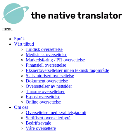
menu
Språk
Vårt tilbud
Juridisk oversettelse
Medisinsk oversettelse
Markedsføring / PR oversettelse
Finansiell oversettelse
Ekspertoversettelser innen teknisk fagområde
Statsautorisert oversettelse
Dokument oversettelse
Oversettelser av nettsider
Turisme oversettelser
E-post oversettelse
Online oversettelse
Om oss
Oversettelse med kvalitetsgaranti
Sertifisert oversetterbyrå
Bedriftsavtale
Våre oversettere