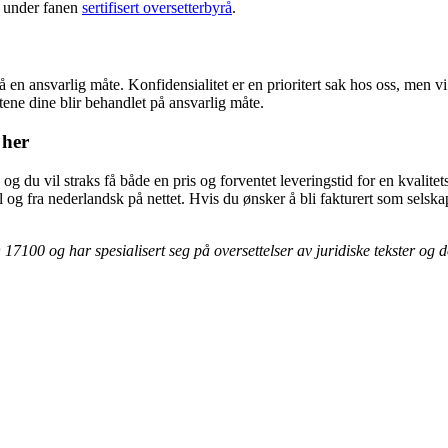
e under fanen
sertifisert oversetterbyrå
.
 ansvarlig måte. Konfidensialitet er en prioritert sak hos oss, men vi 
ene dine blir behandlet på ansvarlig måte.
 her
, og du vil straks få både en pris og forventet leveringstid for en kvalitets
 til og fra nederlandsk på nettet. Hvis du ønsker å bli fakturert som sel
O 17100 og har spesialisert seg på oversettelser av juridiske tekster og 