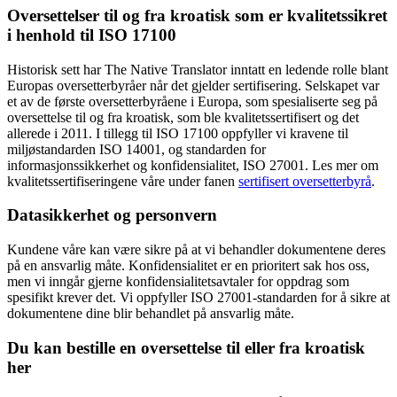
Oversettelser til og fra kroatisk som er kvalitetssikret
i henhold til ISO 17100
Historisk sett har The Native Translator inntatt en ledende rolle blant
Europas oversetterbyråer når det gjelder sertifisering. Selskapet var
et av de første oversetterbyråene i Europa, som spesialiserte seg på
oversettelse til og fra kroatisk, som ble kvalitetssertifisert og det
allerede i 2011. I tillegg til ISO 17100 oppfyller vi kravene til
miljøstandarden ISO 14001, og standarden for
informasjonssikkerhet og konfidensialitet, ISO 27001. Les mer om
kvalitetssertifiseringene våre under fanen
sertifisert oversetterbyrå
.
Datasikkerhet
og p
ersonvern
Kundene våre kan være sikre på at vi behandler dokumentene deres
på en ansvarlig måte. Konfidensialitet er en prioritert sak hos oss,
men vi inngår gjerne konfidensialitetsavtaler for oppdrag som
spesifikt krever det. Vi oppfyller ISO 27001-standarden for å sikre at
dokumentene dine blir behandlet på ansvarlig måte.
Du kan bestille en oversettelse til eller fra kroatisk
her