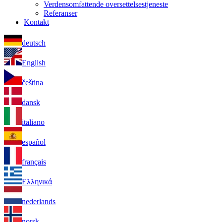
Verdensomfattende oversettelsestjeneste
Referanser
Kontakt
deutsch
English
čeština
dansk
italiano
español
français
Ελληνικά
nederlands
norsk