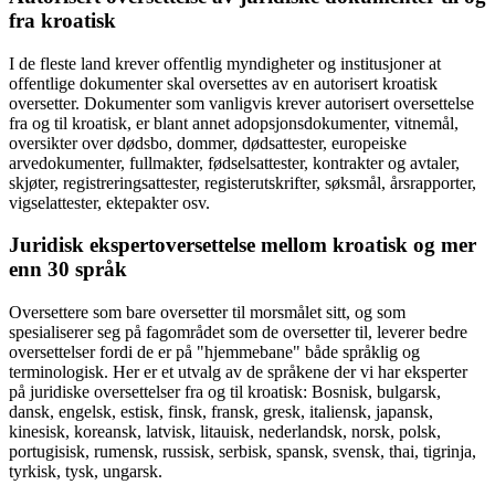
fra kroatisk
I de fleste land krever offentlig myndigheter og institusjoner at
offentlige dokumenter skal oversettes av en autorisert kroatisk
oversetter. Dokumenter som vanligvis krever autorisert oversettelse
fra og til kroatisk, er blant annet adopsjonsdokumenter, vitnemål,
oversikter over dødsbo, dommer, dødsattester, europeiske
arvedokumenter, fullmakter, fødselsattester, kontrakter og avtaler,
skjøter, registreringsattester, registerutskrifter, søksmål, årsrapporter,
vigselattester, ektepakter osv.
Juridisk ekspertoversettelse mellom kroatisk og mer
enn 30 språk
Oversettere som bare oversetter til morsmålet sitt, og som
spesialiserer seg på fagområdet som de oversetter til, leverer bedre
oversettelser fordi de er på "hjemmebane" både språklig og
terminologisk. Her er et utvalg av de språkene der vi har eksperter
på juridiske oversettelser fra og til kroatisk: Bosnisk, bulgarsk,
dansk, engelsk, estisk, finsk, fransk, gresk, italiensk, japansk,
kinesisk, koreansk, latvisk, litauisk, nederlandsk, norsk, polsk,
portugisisk, rumensk, russisk, serbisk, spansk, svensk, thai, tigrinja,
tyrkisk, tysk, ungarsk.