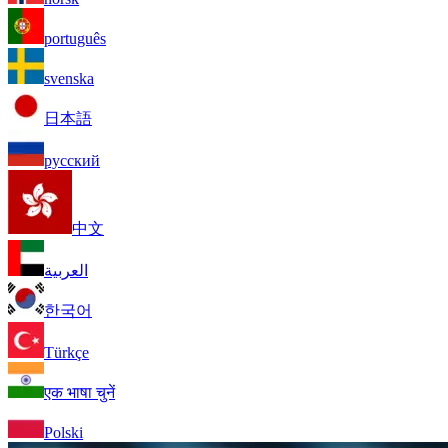
português
svenska
日本語
русский
中文
العربية
한국어
Türkçe
एक भाषा चुनें
Polski