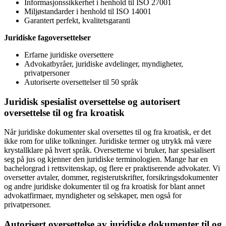
Informasjonssikkerhet i henhold til ISO 27001
Miljøstandarder i henhold til ISO 14001
Garantert perfekt, kvalitetsgaranti
Juridiske fagoversettelser
Erfarne juridiske oversettere
Advokatbyråer, juridiske avdelinger, myndigheter,
privatpersoner
Autoriserte oversettelser til 50 språk
Juridisk spesialist oversettelse og autorisert
oversettelse til og fra kroatisk
Når juridiske dokumenter skal oversettes til og fra kroatisk, er det
ikke rom for ulike tolkninger. Juridiske termer og utrykk må være
krystallklare på hvert språk. Oversetterne vi bruker, har spesialisert
seg på jus og kjenner den juridiske terminologien. Mange har en
bachelorgrad i rettsvitenskap, og flere er praktiserende advokater. Vi
oversetter avtaler, dommer, registerutskrifter, forsikringsdokumenter
og andre juridiske dokumenter til og fra kroatisk for blant annet
advokatfirmaer, myndigheter og selskaper, men også for
privatpersoner.
Autorisert oversettelse av juridiske dokumenter til og