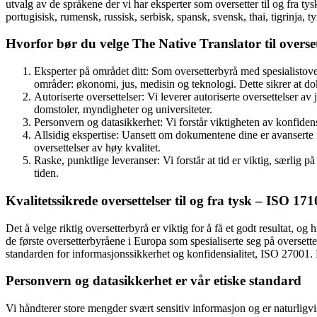
utvalg av de språkene der vi har eksperter som oversetter til og fra tys
portugisisk, rumensk, russisk, serbisk, spansk, svensk, thai, tigrinja, ty
Hvorfor bør du velge The Native Translator til oversett
Eksperter på området ditt: Som oversetterbyrå med spesialistover
områder: økonomi, jus, medisin og teknologi. Dette sikrer at do
Autoriserte oversettelser: Vi leverer autoriserte oversettelser a
domstoler, myndigheter og universiteter.
Personvern og datasikkerhet: Vi forstår viktigheten av konfidensi
Allsidig ekspertise: Uansett om dokumentene dine er avanserte m
oversettelser av høy kvalitet.
Raske, punktlige leveranser: Vi forstår at tid er viktig, særlig på
tiden.
Kvalitetssikrede oversettelser til og fra tysk –
ISO 171
Det å velge riktig oversetterbyrå er viktig for å få et godt resultat, og 
de første oversetterbyråene i Europa som spesialiserte seg på oversettel
standarden for informasjonssikkerhet og konfidensialitet, ISO 27001.
Personvern og datasikkerhet er vår etiske standard
Vi håndterer store mengder svært sensitiv informasjon og er naturligvi