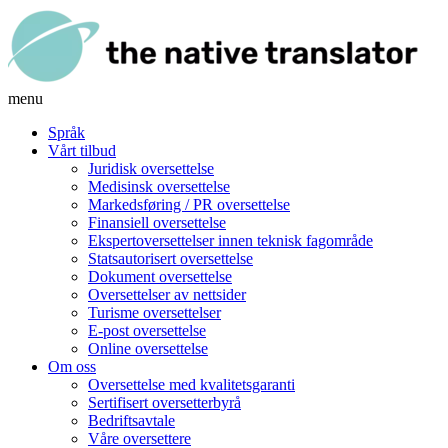
menu
Språk
Vårt tilbud
Juridisk oversettelse
Medisinsk oversettelse
Markedsføring / PR oversettelse
Finansiell oversettelse
Ekspertoversettelser innen teknisk fagområde
Statsautorisert oversettelse
Dokument oversettelse
Oversettelser av nettsider
Turisme oversettelser
E-post oversettelse
Online oversettelse
Om oss
Oversettelse med kvalitetsgaranti
Sertifisert oversetterbyrå
Bedriftsavtale
Våre oversettere