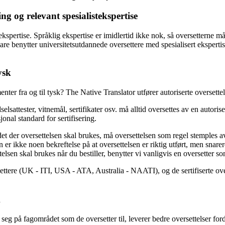
ng og relevant spesialistekspertise
ekspertise. Språklig ekspertise er imidlertid ikke nok, så oversetterne 
re benytter universitetsutdannede oversettere med spesialisert eksperti
ysk
nter fra og til tysk? The Native Translator utfører autoriserte oversette
ttester, vitnemål, sertifikater osv. må alltid oversettes av en autorisert
jonal standard for sertifisering.
det der oversettelsen skal brukes, må oversettelsen som regel stemples av 
en er ikke noen bekreftelse på at oversettelsen er riktig utført, men snarer
en skal brukes når du bestiller, benytter vi vanligvis en oversetter som 
settere (UK - ITI, USA - ATA, Australia - NAATI), og de sertifiserte overs
k
r seg på fagområdet som de oversetter til, leverer bedre oversettelser f