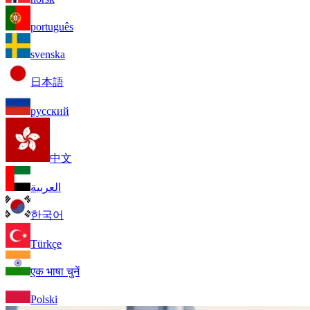
português
svenska
日本語
русский
中文
العربية
한국어
Türkçe
एक भाषा चुनें
Polski