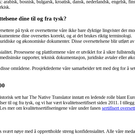
k: arabisk, bosnisk, bulgarsk, kroatisk, dansk, nederlandsk, engelsk, fin
rkisk.
elsene dine til og fra tysk?
settere på tysk er oversetterne våre ikke bare dyktige lingvister der mo
kumentene dine oversettes korrekt, og at det brukes riktig terminologi.
v juridiske og økonomiske dokumenter. Disse oversettelsene blir utført av 
alitet. Prosessene og plattformene våre er utviklet for å sikre fullsten
edisinske rapporter, teknisk dokumentasjon, juridiske avtaler eller øko
 disse områdene. Prosjektlederne våre samarbeider tett med deg for å sette r
00
historisk sett har The Native Translator inntatt en ledende rolle blant Eur
ser til og fra tysk, og vi har vært kvalitetssertifisert siden 2011. I til
 Les mer om kvalitetssertifiseringene våre under fanen
sertifisert overset
s svært nøye med å opprettholde streng konfidensialitet. Alle våre meda