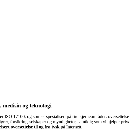
 medisin og teknologi
tter ISO 17100, og som er spesialisert på fire kjerneområder: oversettels
ktører, forsikringsselskaper og myndigheter, samtidig som vi hjelper pri
isert oversettelse til og fra tysk
på Internett.