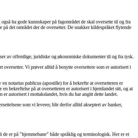
må også ha gode kunnskaper på fagområdet de skal oversette til og fra
se på det området der de oversetter. De snakker kildespråket flytende
lser av offentlige, juridiske og økonomiske dokumenter til og fra tysk.
 oversetter. Vi prøver alltid å benytte oversettere som er autorisert i
en notarius publicus (apostille) for å bekrefte at oversetteren er
e en bekreftelse på at oversetteren er autorisert i hjemlandet sitt, og at
er autorisert i mottakslandet, hvis du har angitt dette landet.
ettelsene som vi leverer, blir derfor alltid akseptert av banker,
ordi de er på "hjemmebane" både språklig og terminologisk. Her er et