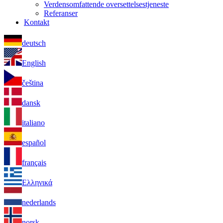
Verdensomfattende oversettelsestjeneste
Referanser
Kontakt
deutsch
English
čeština
dansk
italiano
español
français
Ελληνικά
nederlands
norsk