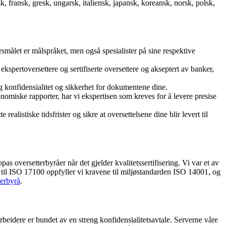
sk, fransk, gresk, ungarsk, italiensk, japansk, koreansk, norsk, polsk,
rsmålet er målspråket, men også spesialister på sine respektive
ekspertoversettere og sertifiserte oversettere og akseptert av banker,
dig konfidensialitet og sikkerhet for dokumentene dine.
nomiske rapporter, har vi ekspertisen som kreves for å levere presise
ealistiske tidsfrister og sikre at oversettelsene dine blir levert til
opas oversetterbyråer når det gjelder kvalitetssertifisering. Vi var et av
legg til ISO 17100 oppfyller vi kravene til miljøstandarden ISO 14001, og
terbyrå
.
rbeidere er bundet av en streng konfidensialitetsavtale. Serverne våre