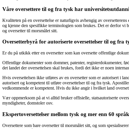
Våre oversettere til og fra tysk har universitetsutdanni
Kvaliteten på en oversettelse er naturligvis avhengig av oversetterens 
og kjenne den spesifikke terminologien som brukes. Det er derfor vi ba
og oversetter til morsmålet sitt.
Oversetterbyrå for autoriserte oversettelser til og fra t
Er du på utkikk etter en oversetter som kan oversette offentlige dokume
Offentlige dokumenter som dommer, patenter, registerdokumenter, fødselsa
det landet der oversettelsen skal brukes, fordi det ikke er noen internas
Hvis oversettelsen ikke utføres av en oversetter som er autorisert i lan
autorisert og kompetent til utføre oversettelser til og fra tysk. Apostill
vedkommende er kompetent. Hvis du ikke angir i hvilket land oversettels
Vær oppmerksom på at vi alltid bruker offisielle, statsautoriserte over
myndigheter, domstoler osv.
Ekspertoversettelser mellom tysk og mer enn 60 språ
Oversettere som bare oversetter til morsmålet sitt, og som spesialisere