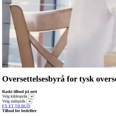
Oversettelsesbyrå for tysk overse
Raskt tilbud på nett
Velg kildespråk
Velg målspråk
FÅ ET TILBUD
Tilbud for bedrifter