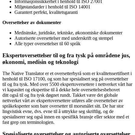
Informasjonssikkerhet i henhold til ISO 27001
Miljøstandarder i henhold til ISO 14001
Garantert perfekt, kvalitetsgaranti
Oversettelser av dokumenter
Medisinske, juridiske, tekniske, økonomiske dokumenter
Autoriserte oversettelser med underskrift og stempel
Alle typer oversettelser til 60 språk
Ekspertoversettelser til og fra tysk på områdene jus,
økonomi, medisin og teknologi
The Native Translator er et oversetterbyrå som er kvalitetssertifisert i
henhold til ISO 17100, og som har spesialisert seg på oversettelser
til og fra tysk. Med over 5500 ekspertoversettere i nettverket vårt har
vi kapasitet og ekspertise til å dekke hele oversettelsesbehovet
ditt også til og fra tysk døgnet rundt. Takket være det globale
nettverket vårt av ekspertoversettere utføres alle oversettelser av
språkeksperter som bare oversetter til morsmålet sitt. De har stor
lingvistisk evne, dvs. evne til å uttrykke seg skriftlig, og de
spesialiserer seg også innen en spesifikk bransje eller sektor med et
fast grep om terminologien.
Spesialiserte oversettelser og autoriserte oversettelser