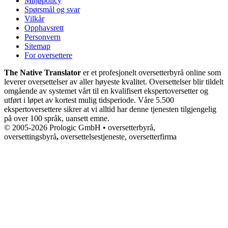
Miljøpolicy
Spørsmål og svar
Vilkår
Opphavsrett
Personvern
Sitemap
For oversettere
The Native Translator
er et profesjonelt oversetterbyrå online som
leverer oversettelser av aller høyeste kvalitet. Oversettelser blir tildelt
omgående av systemet vårt til en kvalifisert ekspertoversetter og
utført i løpet av kortest mulig tidsperiode. Våre 5.500
ekspertoversettere sikrer at vi alltid har denne tjenesten tilgjengelig
på over 100 språk, uansett emne.
© 2005-2026 Prologic GmbH • oversetterbyrå,
oversettingsbyrå
,
oversettelsestjeneste, oversetterfirma