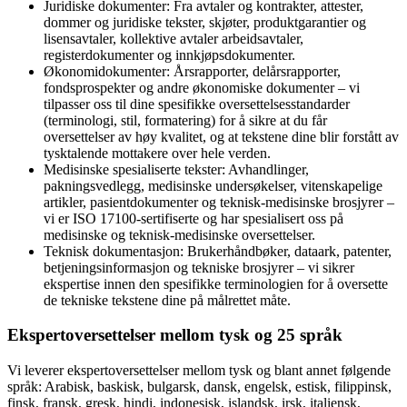
Juridiske dokumenter: Fra avtaler og kontrakter, attester,
dommer og juridiske tekster, skjøter, produktgarantier og
lisensavtaler, kollektive avtaler arbeidsavtaler,
registerdokumenter og innkjøpsdokumenter.
Økonomidokumenter: Årsrapporter, delårsrapporter,
fondsprospekter og andre økonomiske dokumenter – vi
tilpasser oss til dine spesifikke oversettelsesstandarder
(terminologi, stil, formatering) for å sikre at du får
oversettelser av høy kvalitet, og at tekstene dine blir forstått av
tysktalende mottakere over hele verden.
Medisinske spesialiserte tekster: Avhandlinger,
pakningsvedlegg, medisinske undersøkelser, vitenskapelige
artikler, pasientdokumenter og teknisk-medisinske brosjyrer –
vi er ISO 17100-sertifiserte og har spesialisert oss på
medisinske og teknisk-medisinske oversettelser.
Teknisk dokumentasjon: Brukerhåndbøker, dataark, patenter,
betjeningsinformasjon og tekniske brosjyrer – vi sikrer
ekspertise innen den spesifikke terminologien for å oversette
de tekniske tekstene dine på målrettet måte.
Ekspertoversettelser mellom tysk og 25 språk
Vi leverer ekspertoversettelser mellom tysk og blant annet følgende
språk: Arabisk, baskisk, bulgarsk, dansk, engelsk, estisk, filippinsk,
finsk, fransk, gresk, hindi, indonesisk, islandsk, irsk, italiensk,