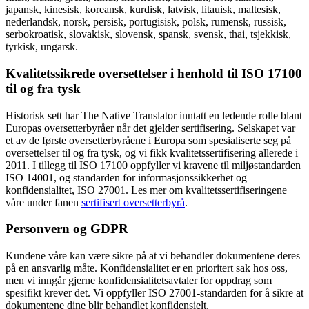
japansk, kinesisk, koreansk, kurdisk, latvisk, litauisk, maltesisk,
nederlandsk, norsk, persisk, portugisisk, polsk, rumensk, russisk,
serbokroatisk, slovakisk, slovensk, spansk, svensk, thai, tsjekkisk,
tyrkisk, ungarsk.
Kvalitetssikrede oversettelser i henhold til ISO 17100
til og fra tysk
Historisk sett har The Native Translator inntatt en ledende rolle blant
Europas oversetterbyråer når det gjelder sertifisering. Selskapet var
et av de første oversetterbyråene i Europa som spesialiserte seg på
oversettelser til og fra tysk, og vi fikk kvalitetssertifisering allerede i
2011. I tillegg til ISO 17100 oppfyller vi kravene til miljøstandarden
ISO 14001, og standarden for informasjonssikkerhet og
konfidensialitet, ISO 27001. Les mer om kvalitetssertifiseringene
våre under fanen
sertifisert oversetterbyrå
.
Personvern og GDPR
Kundene våre kan være sikre på at vi behandler dokumentene deres
på en ansvarlig måte. Konfidensialitet er en prioritert sak hos oss,
men vi inngår gjerne konfidensialitetsavtaler for oppdrag som
spesifikt krever det. Vi oppfyller ISO 27001-standarden for å sikre at
dokumentene dine blir behandlet konfidensielt.