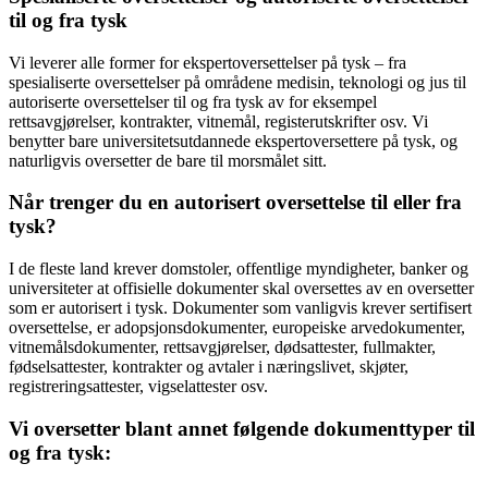
til og fra tysk
Vi leverer alle former for ekspertoversettelser på tysk – fra
spesialiserte oversettelser på områdene medisin, teknologi og jus til
autoriserte oversettelser til og fra tysk av for eksempel
rettsavgjørelser, kontrakter, vitnemål, registerutskrifter osv. Vi
benytter bare universitetsutdannede ekspertoversettere på tysk, og
naturligvis oversetter de bare til morsmålet sitt.
Når trenger du en autorisert oversettelse til eller fra
tysk?
I de fleste land krever domstoler, offentlige myndigheter, banker og
universiteter at offisielle dokumenter skal oversettes av en oversetter
som er autorisert i tysk. Dokumenter som vanligvis krever sertifisert
oversettelse, er adopsjonsdokumenter, europeiske arvedokumenter,
vitnemålsdokumenter, rettsavgjørelser, dødsattester, fullmakter,
fødselsattester, kontrakter og avtaler i næringslivet, skjøter,
registreringsattester, vigselattester osv.
Vi oversetter blant annet følgende dokumenttyper til
og fra tysk: