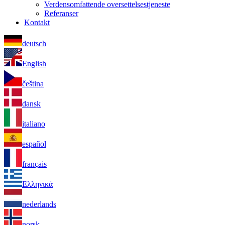
Verdensomfattende oversettelsestjeneste
Referanser
Kontakt
deutsch
English
čeština
dansk
italiano
español
français
Ελληνικά
nederlands
norsk