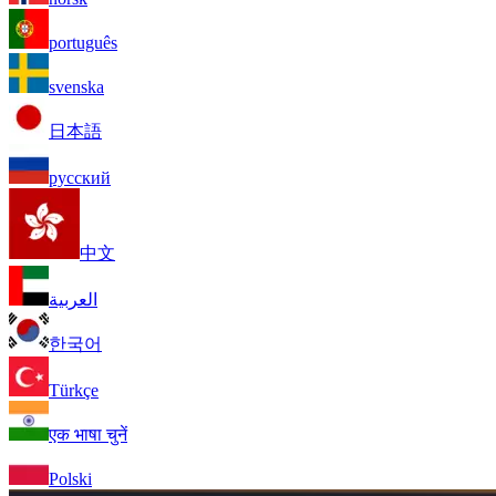
português
svenska
日本語
русский
中文
العربية
한국어
Türkçe
एक भाषा चुनें
Polski