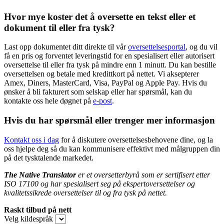
Hvor mye koster det å oversette en tekst eller et
dokument til eller fra tysk?
Last opp dokumentet ditt direkte til vår
oversettelsesportal
, og du vil
få en pris og forventet leveringstid for en spesialisert eller autorisert
oversettelse til eller fra tysk på mindre enn 1 minutt. Du kan bestille
oversettelsen og betale med kredittkort på nettet. Vi aksepterer
Amex, Diners, MasterCard, Visa, PayPal og Apple Pay. Hvis du
ønsker å bli fakturert som selskap eller har spørsmål, kan du
kontakte oss hele døgnet på
e-post
.
Hvis du har spørsmål eller trenger mer informasjon
Kontakt oss i dag
for å diskutere oversettelsesbehovene dine, og la
oss hjelpe deg så du kan kommunisere effektivt med målgruppen din
på det tysktalende markedet.
The Native Translator
er et oversetterbyrå som er sertifisert etter
ISO 17100 og har spesialisert seg på ekspertoversettelser og
kvalitetssikrede oversettelser til og fra tysk på nettet.
Raskt tilbud på nett
Velg kildespråk