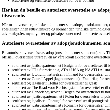
Autoriserte og sertifiserte oversettere for over 50 land
Her kan du bestille en autorisert oversettelse av
adops
tilsvarende.
Når man oversetter juridiske dokumenter som adopsjonsdokumenter, er d
spesialister innen rettsvitenskap og kjenner den juridiske terminologi
advokatbyråer, myndigheter og privatpersoner med autoriserte oversett
Autoriserte oversettelser av
adopsjonsdokumenter
som
En autorisert oversettelse av adopsjonsdokumenter som er utført av The 
offisiell, oversettelse utført av en av våre lokalt akkrediterte oversetter
autorisert av justisdepartementet i Bulgaria for oversettelser til 
sertifisert av ITI i Storbritannia, ATA i USA og NAATI i Australi
autorisert av Utbildningsstyrelsen i Finland for oversettelser til 
autorisert av Cour d'Appel (lagmannsretten) i Frankrike, for over
sertifisert og legalisert i Hellas for oversettelser til gresk
autorisert av The Raad voor Rechtsbijstand for oversettelser til
autorisert av Handelshøyskolen i Bergen for oversettelser til no
autorisert av justisdepartementet i Polen for oversettelser til pol
sertifisert og legalisert i Portugal for oversettelser til portugisisk
autorisert av justisdepartementet i Romania for oversettelser til
autorisert av det spanske utenriksdepartementet for oversettelser