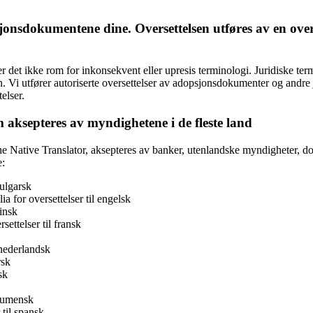
jonsdokumentene d
ine
. Oversettelsen utføres av en overs
et ikke rom for inkonsekvent eller upresis terminologi. Juridiske terme
en. Vi utfører autoriserte oversettelser av adopsjonsdokumenter og andr
elser.
 aksepteres av myndighetene i de fleste land
Native Translator, aksepteres av banker, utenlandske myndigheter, domsto
e:
bulgarsk
a for oversettelser til engelsk
finsk
settelser til fransk
 nederlandsk
rsk
sk
 rumensk
 til spansk