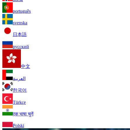
português
svenska
日本語
русский
中文
العربية
한국어
Türkçe
एक भाषा चुनें
Polski