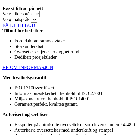
Raskt tilbud på nett
Velg kildespråk
Velg målspråk
FÅ ET TILBUD
Tilbud for bedrifter
Fordelaktige rammeavtaler
Storkunderabatt
Oversettelsestjenester døgnet rundt
Dedikert prosjektleder
BE OM INFORMASJON
Med kvalitetsgaranti!
ISO 17100-sertifisert
Informasjonssikkerhet i henhold til ISO 27001
Miljøstandarder i henhold til ISO 14001
Garantert perfekt, kvalitetsgaranti
Autorisert og sertifisert
Eksperter på autoriserte oversettelser som leveres innen 24-48 t
Autoriserte oversettelser med underskrift og stempel