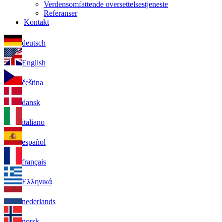
Verdensomfattende oversettelsestjeneste
Referanser
Kontakt
deutsch
English
čeština
dansk
italiano
español
français
Ελληνικά
nederlands
norsk