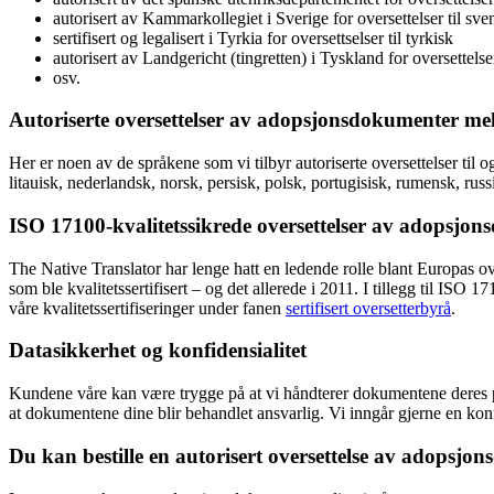
autorisert av Kammarkollegiet i Sverige for oversettelser til sve
sertifisert og legalisert i Tyrkia for oversettselser til tyrkisk
autorisert av Landgericht (tingretten) i Tyskland for oversettelser
osv.
Autoriserte oversettelser av
adopsjonsdokumenter
mel
Her er noen av de språkene som vi tilbyr autoriserte oversettelser til og 
litauisk, nederlandsk, norsk, persisk, polsk, portugisisk, rumensk, russi
ISO 17100-kvalitetssikrede oversettelser av
adopsjon
The Native Translator har lenge hatt en ledende rolle blant Europas over
som ble kvalitetssertifisert – og det allerede i 2011. I tillegg til I
våre kvalitetssertifiseringer under fanen
sertifisert oversetterbyrå
.
Datasikkerhet og konfidensialitet
Kundene våre kan være trygge på at vi håndterer dokumentene deres p
at dokumentene dine blir behandlet ansvarlig. Vi inngår gjerne en konf
Du kan bestille en autorisert oversettelse av
adopsjon