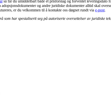
al
så får du umiddelbart både et prisforslag og forventet leveringsdato 
e da adopsjonsdokumenter og andre juridiske dokumenter alltid skal overse
 faktureres, er du velkommen til å kontakte oss døgnet rundt via
e-post
.
rå som har spesialisertt seg på autoriserte oversettelser av juridiske t