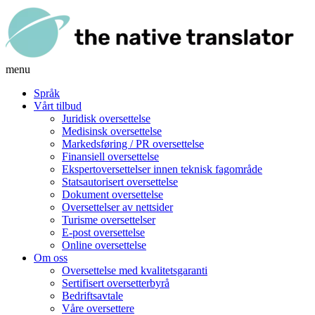
menu
Språk
Vårt tilbud
Juridisk oversettelse
Medisinsk oversettelse
Markedsføring / PR oversettelse
Finansiell oversettelse
Ekspertoversettelser innen teknisk fagområde
Statsautorisert oversettelse
Dokument oversettelse
Oversettelser av nettsider
Turisme oversettelser
E-post oversettelse
Online oversettelse
Om oss
Oversettelse med kvalitetsgaranti
Sertifisert oversetterbyrå
Bedriftsavtale
Våre oversettere