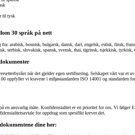
nsk
 til tysk
lom 30 språk på nett
fra: arabisk, bosnisk, bulgarsk, dansk, dari, engelsk, estisk, finsk, frans
sk, serbisk, slovakisk, spansk, svensk, thai, tigrinsk, tsjekkisk, tyrkisk,
sdokumenter
setterbyråer når det gjelder egen sertifisering. Selskapet vårt var et av 
SO 17100 oppfyller vi kravene i miljøstandarden ISO 14001 og standarden 
å en ansvarlig måte. Konfidensialitet er en prioritet for oss. Vi følg
idensialitetsavtale for oppdrag som spesifikt krever det.
sdokumentene
dine
her: