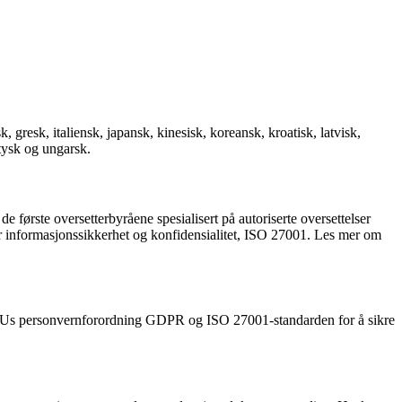
k, gresk, italiensk, japansk, kinesisk, koreansk, kroatisk, latvisk,
 tysk og ungarsk.
de første oversetterbyråene spesialisert på autoriserte oversettelser
for informasjonssikkerhet og konfidensialitet, ISO 27001. Les mer om
er EUs personvernforordning GDPR og ISO 27001-standarden for å sikre