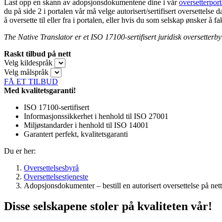
Last opp en skann av adopsjonsdokumentene dine i vår
oversetterport
du på side 2 i portalen vår må velge autorisert/sertifisert oversettels
å oversette til eller fra i portalen, eller hvis du som selskap ønsker å
The Native Translator er et ISO 17100-sertifisert juridisk oversetterby
Raskt tilbud på nett
Velg kildespråk
Velg målspråk
FÅ ET TILBUD
Med kvalitetsgaranti!
ISO 17100-sertifisert
Informasjonssikkerhet i henhold til ISO 27001
Miljøstandarder i henhold til ISO 14001
Garantert perfekt, kvalitetsgaranti
Du er her:
Oversettelsesbyrå
Oversettelsestjeneste
Adopsjonsdokumenter – bestill en autorisert oversettelse på nett
Disse selskapene stoler på kvaliteten vår!