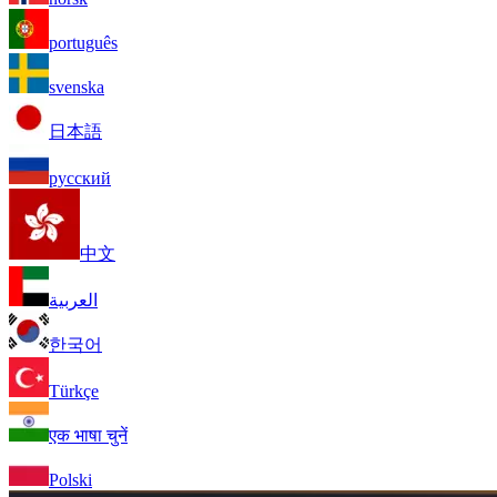
português
svenska
日本語
русский
中文
العربية
한국어
Türkçe
एक भाषा चुनें
Polski