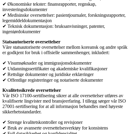
✔ Økonomiske tekster: finansrapporter, regnskap,
investeringsdokumenter
✔ Medisinske oversettelser: pasientjournaler, forskningsrapporter,
legemiddeldokumentasjon
✔ Teknisk dokumentasjon: bruksanvisninger, patenter,
ingeniørdokumenter
Statsautoriserte oversettelser
Våre statsautoriserte oversettelser mellom koreansk og andre språk
er godkjent for bruk i offisielle sammenhenger, inkludert:
✔ Visumsøknader og immigrasjonsdokumenter
✔ Utdanningssertifikater og akademiske kvalifikasjoner
✔ Rettslige dokumenter og juridiske erklæringer
✔ Offentlige registreringer og notariserte dokumenter
Kvalitetssikrede oversettelser
Vår ISO 17100-sertifisering sikrer at alle oversettelser utføres av
kvalifiserte lingvister med bransjeerfaring. I tillegg sørger vår ISO
27001-sertifisering for at all informasjon behandles med høyeste
sikkerhetsstandarder.
✔ Strenge kvalitetskontroller og revisjoner
✔ Bruk av avanserte oversettelsesverktøy for konsistens
✔ Full datasikkerhet og konfidensialitet