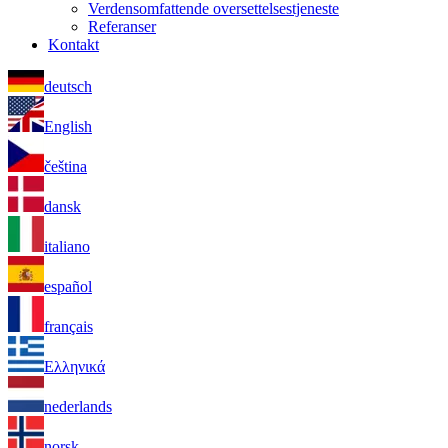
Verdensomfattende oversettelsestjeneste
Referanser
Kontakt
deutsch
English
čeština
dansk
italiano
español
français
Ελληνικά
nederlands
norsk