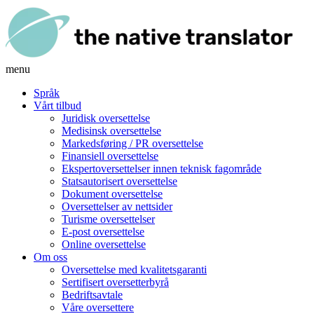
menu
Språk
Vårt tilbud
Juridisk oversettelse
Medisinsk oversettelse
Markedsføring / PR oversettelse
Finansiell oversettelse
Ekspertoversettelser innen teknisk fagområde
Statsautorisert oversettelse
Dokument oversettelse
Oversettelser av nettsider
Turisme oversettelser
E-post oversettelse
Online oversettelse
Om oss
Oversettelse med kvalitetsgaranti
Sertifisert oversetterbyrå
Bedriftsavtale
Våre oversettere