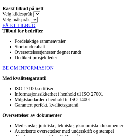
Raskt tilbud på nett
Velg kildespråk
Velg målspråk
FÅ ET TILBUD
Tilbud for bedrifter
Fordelaktige rammeavtaler
Storkunderabatt
Oversettelsestjenester døgnet rundt
Dedikert prosjektleder
BE OM INFORMASJON
Med kvalitetsgaranti!
ISO 17100-sertifisert
Informasjonssikkerhet i henhold til ISO 27001
Miljøstandarder i henhold til ISO 14001
Garantert perfekt, kvalitetsgaranti
Oversettelser av dokumenter
Medisinske, juridiske, tekniske, økonomiske dokumenter
Autoriserte oversettelser med underskrift og stempel