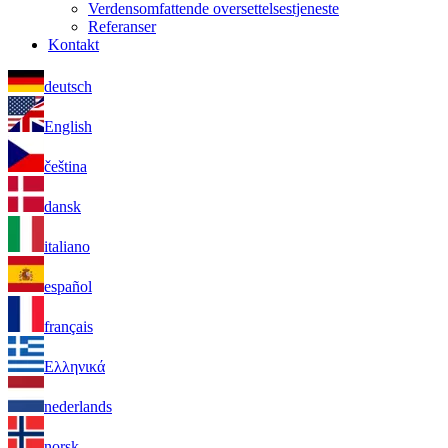
Verdensomfattende oversettelsestjeneste
Referanser
Kontakt
deutsch
English
čeština
dansk
italiano
español
français
Ελληνικά
nederlands
norsk