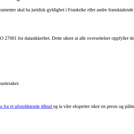
okumenter skal ha juridisk gyldighet i Frankrike eller andre fransktalend
SO 27001 for datasikkerhet. Dette sikrer at alle oversettelser oppfyller de
hastesaker.
s for et uforpliktende tilbud
og la våre eksperter sikre en presis og pålite