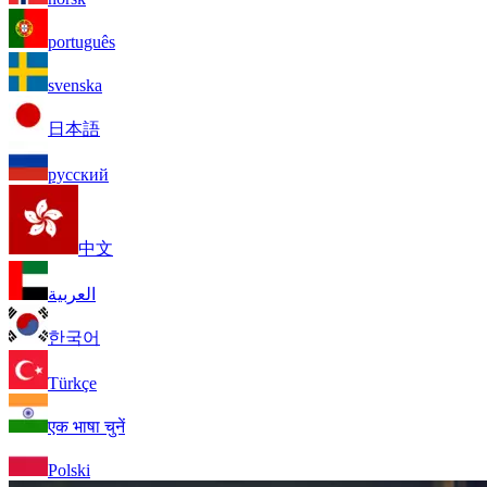
português
svenska
日本語
русский
中文
العربية
한국어
Türkçe
एक भाषा चुनें
Polski