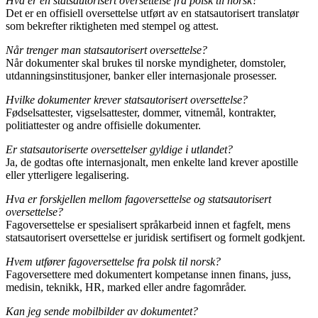
Hva er en statsautorisert oversettelse fra polsk til norsk?
Det er en offisiell oversettelse utført av en statsautorisert translatør
som bekrefter riktigheten med stempel og attest.
Når trenger man statsautorisert oversettelse?
Når dokumenter skal brukes til norske myndigheter, domstoler,
utdanningsinstitusjoner, banker eller internasjonale prosesser.
Hvilke dokumenter krever statsautorisert oversettelse?
Fødselsattester, vigselsattester, dommer, vitnemål, kontrakter,
politiattester og andre offisielle dokumenter.
Er statsautoriserte oversettelser gyldige i utlandet?
Ja, de godtas ofte internasjonalt, men enkelte land krever apostille
eller ytterligere legalisering.
Hva er forskjellen mellom fagoversettelse og statsautorisert
oversettelse?
Fagoversettelse er spesialisert språkarbeid innen et fagfelt, mens
statsautorisert oversettelse er juridisk sertifisert og formelt godkjent.
Hvem utfører fagoversettelse fra polsk til norsk?
Fagoversettere med dokumentert kompetanse innen finans, juss,
medisin, teknikk, HR, marked eller andre fagområder.
Kan jeg sende mobilbilder av dokumentet?