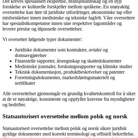
Det kreves spesialisert ekspertise, bransjekunnskap og en dyp
forståelse av kulturelle forskjeller mellom språkene. En unøyaktig
oversettelse kan føre til juridiske utfordringer, økonomiske tap eller
misforståelser innen medisinske og tekniske fagfelt. Våre oversettere
har spesialistkompetanse innen sine respektive fagområder og
leverer presise og tilpassede oversettelser.
Vi oversetter følgende typer dokumenter:
Juridiske dokumenter som kontrakter, avtaler og
domsavgjørelser
Finansielle rapporter, årsregnskap og skattedokumenter
Medisinske journaler, forskningsrapporter og kliniske studier
Teknisk dokumentasjon, produktbeskrivelser og patenter
Forretningsdokumenter, markedsføringsmateriell og
sertifikater
Alle oversettelser gjennomgår en grundig kvalitetskontroll for å sikre
at de er nøyaktige, konsistente og oppfyller kravene fra myndigheter
og bedrifter.
Statsautorisert oversettelse mellom polsk og norsk
Statsautorisert oversettelse mellom polsk og norsk sikrer juridisk
gyldige dokumenter med korrekt terminologi og offisiell bekreftelse.