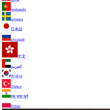
português
svenska
日本語
русский
中文
العربية
한국어
Türkçe
एक भाषा चुनें
Polski