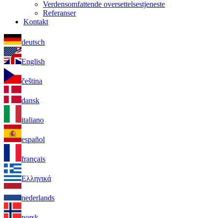
Verdensomfattende oversettelsestjeneste
Referanser
Kontakt
deutsch
English
čeština
dansk
italiano
español
français
Ελληνικά
nederlands
norsk