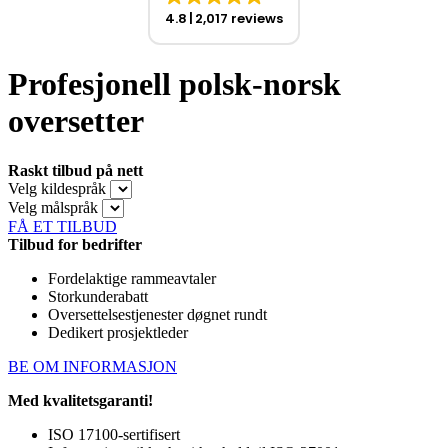
4.8
2,017 reviews
Profesjonell polsk-norsk
oversetter
Raskt tilbud på nett
Velg kildespråk
Velg målspråk
FÅ ET TILBUD
Tilbud for bedrifter
Fordelaktige rammeavtaler
Storkunderabatt
Oversettelsestjenester døgnet rundt
Dedikert prosjektleder
BE OM INFORMASJON
Med kvalitetsgaranti!
ISO 17100-sertifisert