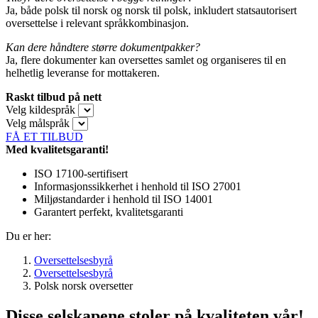
Ja, både polsk til norsk og norsk til polsk, inkludert statsautorisert
oversettelse i relevant språkkombinasjon.
Kan dere håndtere større dokumentpakker?
Ja, flere dokumenter kan oversettes samlet og organiseres til en
helhetlig leveranse for mottakeren.
Raskt tilbud på nett
Velg kildespråk
Velg målspråk
FÅ ET TILBUD
Med kvalitetsgaranti!
ISO 17100-sertifisert
Informasjonssikkerhet i henhold til ISO 27001
Miljøstandarder i henhold til ISO 14001
Garantert perfekt, kvalitetsgaranti
Du er her:
Oversettelsesbyrå
Oversettelsesbyrå
Polsk norsk oversetter
Disse selskapene stoler på kvaliteten vår!