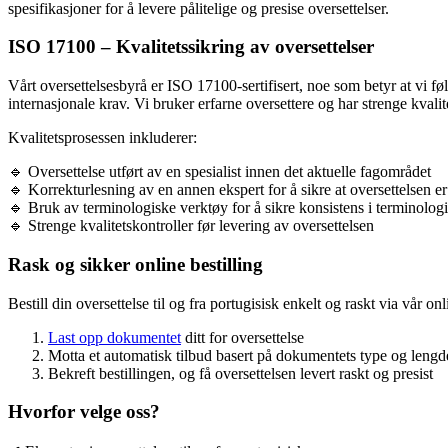
spesifikasjoner for å levere pålitelige og presise oversettelser.
ISO 17100 – Kvalitetssikring av oversettelser
Vårt oversettelsesbyrå er ISO 17100-sertifisert, noe som betyr at vi føl
internasjonale krav. Vi bruker erfarne oversettere og har strenge kvalit
Kvalitetsprosessen inkluderer:
🔹 Oversettelse utført av en spesialist innen det aktuelle fagområdet
🔹 Korrekturlesning av en annen ekspert for å sikre at oversettelsen er 
🔹 Bruk av terminologiske verktøy for å sikre konsistens i terminolog
🔹 Strenge kvalitetskontroller før levering av oversettelsen
Rask og sikker online bestilling
Bestill din oversettelse til og fra portugisisk enkelt og raskt via vår onl
Last opp dokumentet
ditt for oversettelse
Motta et automatisk tilbud basert på dokumentets type og lengd
Bekreft bestillingen, og få oversettelsen levert raskt og presist
Hvorfor velge oss?