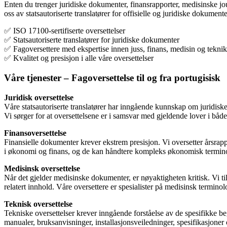
Enten du trenger juridiske dokumenter, finansrapporter, medisinske jour
oss av statsautoriserte translatører for offisielle og juridiske dokumen
✅ ISO 17100-sertifiserte oversettelser
✅ Statsautoriserte translatører for juridiske dokumenter
✅ Fagoversettere med ekspertise innen juss, finans, medisin og tekni
✅ Kvalitet og presisjon i alle våre oversettelser
Våre tjenester – Fagoversettelse til og fra portugisisk
Juridisk oversettelse
Våre statsautoriserte translatører har inngående kunnskap om juridiske 
Vi sørger for at oversettelsene er i samsvar med gjeldende lover i båd
Finansoversettelse
Finansielle dokumenter krever ekstrem presisjon. Vi oversetter årsra
i økonomi og finans, og de kan håndtere kompleks økonomisk terminolo
Medisinsk oversettelse
Når det gjelder medisinske dokumenter, er nøyaktigheten kritisk. Vi til
relatert innhold. Våre oversettere er spesialister på medisinsk terminolo
Teknisk oversettelse
Tekniske oversettelser krever inngående forståelse av de spesifikke b
manualer, bruksanvisninger, installasjonsveiledninger, spesifikasjone