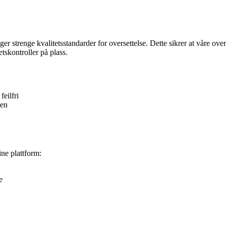
ger strenge kvalitetsstandarder for oversettelse. Dette sikrer at våre ove
etskontroller på plass.
feilfri
ien
ine plattform:
e