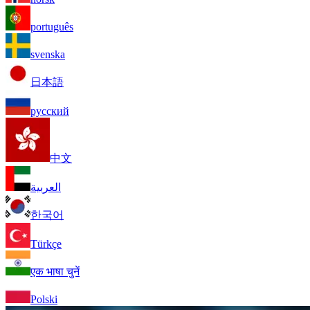
português
svenska
日本語
русский
中文
العربية
한국어
Türkçe
एक भाषा चुनें
Polski