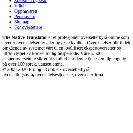
Spørsmål og svar
Vilkår
Opphavsrett
Personvern
Sitemap
For oversettere
The Native Translator
er et profesjonelt oversetterbyrå online som
leverer oversettelser av aller høyeste kvalitet. Oversettelser blir tildelt
omgående av systemet vårt til en kvalifisert ekspertoversetter og
utført i løpet av kortest mulig tidsperiode. Våre 5.500
ekspertoversettere sikrer at vi alltid har denne tjenesten tilgjengelig
på over 100 språk, uansett emne.
© 2005-2026 Prologic GmbH • oversetterbyrå,
oversettingsbyrå
,
oversettelsestjeneste, oversetterfirma