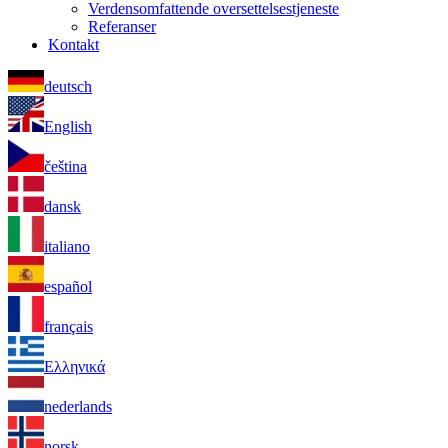
Verdensomfattende oversettelsestjeneste
Referanser
Kontakt
deutsch
English
čeština
dansk
italiano
español
français
Ελληνικά
nederlands
norsk