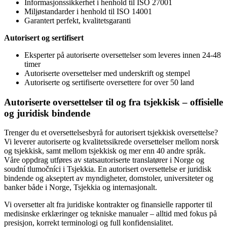
Informasjonssikkerhet i henhold til ISO 27001
Miljøstandarder i henhold til ISO 14001
Garantert perfekt, kvalitetsgaranti
Autorisert og sertifisert
Eksperter på autoriserte oversettelser som leveres innen 24-48
timer
Autoriserte oversettelser med underskrift og stempel
Autoriserte og sertifiserte oversettere for over 50 land
Autoriserte oversettelser til og fra tsjekkisk – offisielle
og juridisk bindende
Trenger du et oversettelsesbyrå for autorisert tsjekkisk oversettelse?
Vi leverer autoriserte og kvalitetssikrede oversettelser mellom norsk
og tsjekkisk, samt mellom tsjekkisk og mer enn 40 andre språk.
Våre oppdrag utføres av statsautoriserte translatører i Norge og
soudní tlumočníci i Tsjekkia. En autorisert oversettelse er juridisk
bindende og akseptert av myndigheter, domstoler, universiteter og
banker både i Norge, Tsjekkia og internasjonalt.
Vi oversetter alt fra juridiske kontrakter og finansielle rapporter til
medisinske erklæringer og tekniske manualer – alltid med fokus på
presisjon, korrekt terminologi og full konfidensialitet.