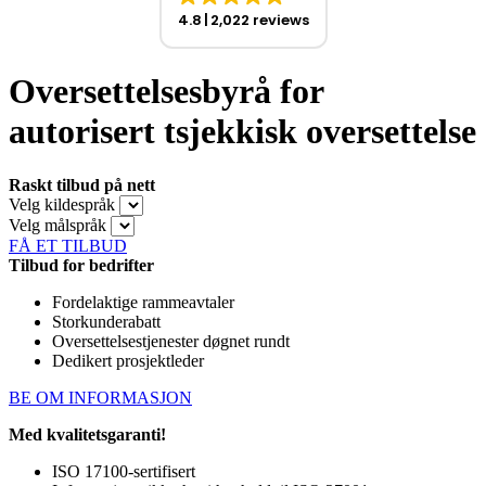
4.8
2,022 reviews
Oversettelsesbyrå for
autorisert tsjekkisk oversettelse
Raskt tilbud på nett
Velg kildespråk
Velg målspråk
FÅ ET TILBUD
Tilbud for bedrifter
Fordelaktige rammeavtaler
Storkunderabatt
Oversettelsestjenester døgnet rundt
Dedikert prosjektleder
BE OM INFORMASJON
Med kvalitetsgaranti!
ISO 17100-sertifisert