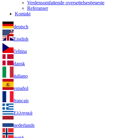
Verdensomfattende oversettelsestjeneste
Referanser
Kontakt
deutsch
English
čeština
dansk
italiano
español
français
Ελληνικά
nederlands
norsk