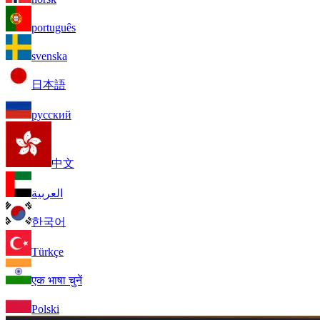
português
svenska
日本語
русский
中文
العربية
한국어
Türkçe
एक भाषा चुनें
Polski