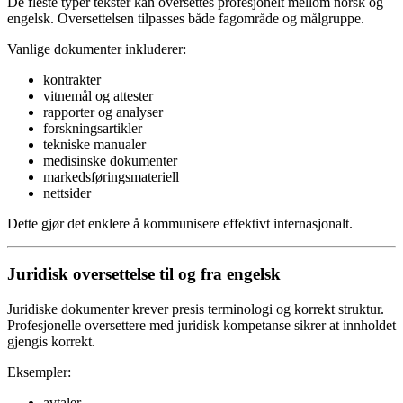
De fleste typer tekster kan oversettes profesjonelt mellom norsk og
engelsk. Oversettelsen tilpasses både fagområde og målgruppe.
Vanlige dokumenter inkluderer:
kontrakter
vitnemål og attester
rapporter og analyser
forskningsartikler
tekniske manualer
medisinske dokumenter
markedsføringsmateriell
nettsider
Dette gjør det enklere å kommunisere effektivt internasjonalt.
Juridisk oversettelse til og fra engelsk
Juridiske dokumenter krever presis terminologi og korrekt struktur.
Profesjonelle oversettere med juridisk kompetanse sikrer at innholdet
gjengis korrekt.
Eksempler:
avtaler