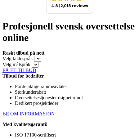
4.8
2,018 reviews
Profesjonell svensk oversettelse
online
Raskt tilbud på nett
Velg kildespråk
Velg målspråk
FÅ ET TILBUD
Tilbud for bedrifter
Fordelaktige rammeavtaler
Storkunderabatt
Oversettelsestjenester døgnet rundt
Dedikert prosjektleder
BE OM INFORMASJON
Med kvalitetsgaranti!
ISO 17100-sertifisert