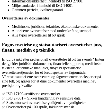
Informasjonssikkerhet i henhold til ISO 27001
Miljøstandarder i henhold til ISO 14001
Garantert perfekt, kvalitetsgaranti
Oversettelser av dokumenter
Medisinske, juridiske, tekniske, økonomiske dokumenter
Autoriserte oversettelser med underskrift og stempel
Alle typer oversettelser til 60 språk
Fagoversettelse og statsautorisert oversettelse: juss,
finans, medisin og teknikk
Er du på jakt etter profesjonell oversettelse til og fra svensk? Enten
det gjelder juridiske dokumenter, finansielle rapporter, medisinske
tekster eller tekniske manualer, tilbyr vi spesialiserte
oversettelsestjenester for et bredt spekter av fagområder.
Våre statsautoriserte oversettere og fagoversettere er eksperter på
sine felt, og sørger for at dine dokumenter oversettes med høy
presisjon og kvalitet.
✅ ISO 17100-sertifiserte oversettelser
✅ ISO 27001 – Sikker håndtering av sensitive data
✅ Statsautorisert oversettelse godkjent av myndigheter
✅ Oversettelser på 100 språk, inkludert svensk