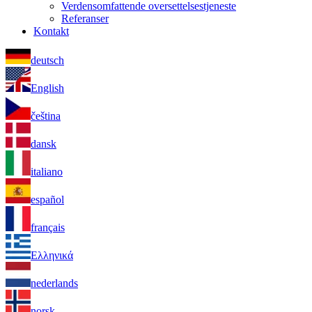
Verdensomfattende oversettelsestjeneste
Referanser
Kontakt
deutsch
English
čeština
dansk
italiano
español
français
Ελληνικά
nederlands
norsk