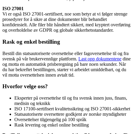
ISO 27001
Vi er også ISO 27001-sertifisert, noe som betyr at vi følger strenge
prosedyrer for å sikre at dine dokumenter blir behandlet
konfidensielt. Alle filer blir håndtert sikkert, med kryptert overføring
og overholdelse av GDPR og globale sikkerhetsstandarder.
Rask og enkel bestilling
Bestill din statsautoriserte oversettelse eller fagoversettelse til og fra
svensk på vår brukervennlige plattform.
Last opp dokumentene
dine
og motta en automatisk prisberegning på bare noen sekunder. Når
du har bekreftet bestillingen, starter vi arbeidet umiddelbart, og du
vil motta oversettelsen innen avtalt tid.
Hvorfor velge oss?
Eksperter på oversettelse til og fra svensk innen juss, finans,
medisin og teknikk
ISO 17100-sertifisert kvalitetssikring og ISO 27001-sikkerhet
Statsautoriserte oversettere godkjent av norske myndigheter
Oversettelser tilgjengelig på 100 språk
Rask levering og enkel online bestilling