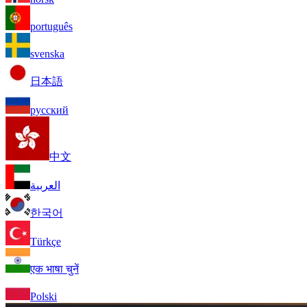
português
svenska
日本語
русский
中文
العربية
한국어
Türkçe
एक भाषा चुनें
Polski