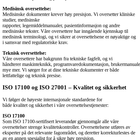
Medisinsk oversettelse:
Medisinske dokumenter krever høy presisjon. Vi oversetter kliniske
studier, medisinske
rapporter, legemiddelmanualer, pasientinformasjon og andre
medisinske tekster. Våre oversettere har inngående kjennskap til
medisinsk terminologi, og vi sikrer at oversettelsene er nøyaktige og
i samsvar med regulatoriske krav.
Teknisk oversettelse:
Våre oversettere har bakgrunn fra tekniske fagfelt, og vi
håndterer maskinteknikk, programvaredokumentasjon, brukermanuale
mye mer. Vi sørger for at dine tekniske dokumenter er både
lettfattelige og teknisk presise.
ISO 17100 og ISO 27001 – Kvalitet og sikkerhet
Vi følger de høyeste internasjonale standardene for
både kvalitet og sikkerhet i våre oversettelsestjenester:
ISO 17100
Som ISO 17100-sertifisert leverandør gjennomgår alle våre
oversettelser strenge kvalitetskontroller. Oversettelsene utføres av
eksperter på det relevante fagområdet, og deretter korrekturlestes de
av en annen spesialist for å sikre høy presisjon.