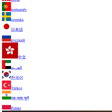
português
svenska
日本語
русский
中文
العربية
한국어
Türkçe
एक भाषा चुनें
Polski