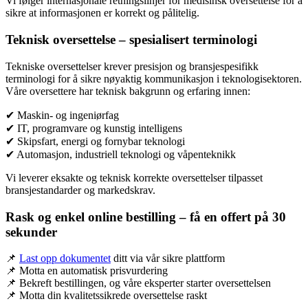
Vi følger internasjonale retningslinjer for medisinsk oversettelse for å
sikre at informasjonen er korrekt og pålitelig.
Teknisk oversettelse – spesialisert terminologi
Tekniske oversettelser krever presisjon og bransjespesifikk
terminologi for å sikre nøyaktig kommunikasjon i teknologisektoren.
Våre oversettere har teknisk bakgrunn og erfaring innen:
✔ Maskin- og ingeniørfag
✔ IT, programvare og kunstig intelligens
✔ Skipsfart, energi og fornybar teknologi
✔ Automasjon, industriell teknologi og våpenteknikk
Vi leverer eksakte og teknisk korrekte oversettelser tilpasset
bransjestandarder og markedskrav.
Rask og enkel online bestilling – få en offert på 30
sekunder
📌
Last opp dokumentet
ditt via vår sikre plattform
📌 Motta en automatisk prisvurdering
📌 Bekreft bestillingen, og våre eksperter starter oversettelsen
📌 Motta din kvalitetssikrede oversettelse raskt