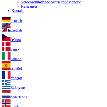
Verdensomfattende oversettelsestjeneste
Referanser
Kontakt
deutsch
English
čeština
dansk
italiano
español
français
Ελληνικά
nederlands
norsk