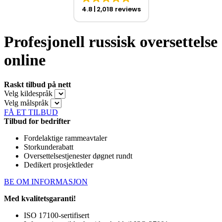
4.8
2,018 reviews
Profesjonell russisk oversettelse
online
Raskt tilbud på nett
Velg kildespråk
Velg målspråk
FÅ ET TILBUD
Tilbud for bedrifter
Fordelaktige rammeavtaler
Storkunderabatt
Oversettelsestjenester døgnet rundt
Dedikert prosjektleder
BE OM INFORMASJON
Med kvalitetsgaranti!
ISO 17100-sertifisert