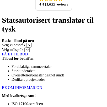
4.8
2,022 reviews
Statsautorisert translatør til
tysk
Raskt tilbud på nett
Velg kildespråk
Velg målspråk
FÅ ET TILBUD
Tilbud for bedrifter
Fordelaktige rammeavtaler
Storkunderabatt
Oversettelsestjenester døgnet rundt
Dedikert prosjektleder
BE OM INFORMASJON
Med kvalitetsgaranti!
ISO 17100-sertifisert