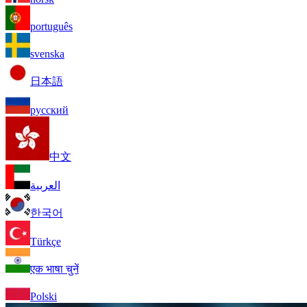
português
svenska
日本語
русский
中文
العربية
한국어
Türkçe
एक भाषा चुनें
Polski