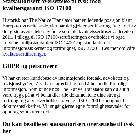
Statsautorisert oversettelse til tysk med
kvalitetsgaranti ISO 17100
Historisk har The Native Translator hatt en ledende posisjon blant
Europas oversettelsesbyråer når det gjelder sertifisering. Vi var et av
de første oversettelsesbyråene som ble kvalitetssertifisert, allerede i
2011. I tillegg til ISO 17100-sertifiseringen overholder vi også
kravene i miljøstandarden ISO 14001 og standarden for
informasjonssikkerhet og fortrolighet, ISO 27001. Les mer om våre
kvalitetssertifiseringer
.
GDPR og personvern
Vi har en stor kundebase av internasjonale foretak, advokater og
revisjonsbyråer, så vi har stor erfaring med å behandle fortrolig
informasjon. Som kunde hos The Native Translator kan du alltid
være trygg på at vi behandler alle dokumentene dine strengt
fortrolig, og at vi overholder kravene i ISO 27001 om optimal
dokumentsikkerhet. Vi inngår gjerne egne fortrolighetsavtaler for
oppdrag som krever det.
Du kan bestille en statsautorisert oversettelse til tysk
her