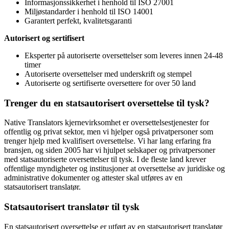
Informasjonssikkerhet i henhold til ISO 27001
Miljøstandarder i henhold til ISO 14001
Garantert perfekt, kvalitetsgaranti
Autorisert og sertifisert
Eksperter på autoriserte oversettelser som leveres innen 24-48
timer
Autoriserte oversettelser med underskrift og stempel
Autoriserte og sertifiserte oversettere for over 50 land
Trenger du en statsautorisert oversettelse til tysk?
Native Translators kjernevirksomhet er oversettelsestjenester for
offentlig og privat sektor, men vi hjelper også privatpersoner som
trenger hjelp med kvalifisert oversettelse. Vi har lang erfaring fra
bransjen, og siden 2005 har vi hjulpet selskaper og privatpersoner
med statsautoriserte oversettelser til tysk. I de fleste land krever
offentlige myndigheter og institusjoner at oversettelse av juridiske og
administrative dokumenter og attester skal utføres av en
statsautorisert translatør.
Statsautorisert translatør til tysk
En statsautorisert oversettelse er utført av en statsautorisert translatør