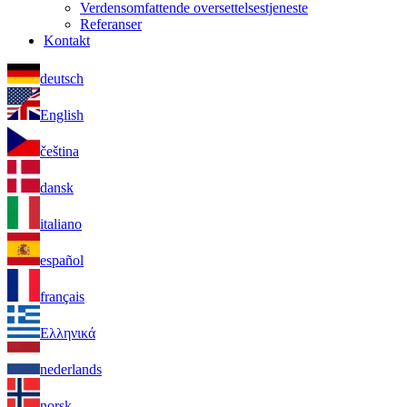
Verdensomfattende oversettelsestjeneste
Referanser
Kontakt
deutsch
English
čeština
dansk
italiano
español
français
Ελληνικά
nederlands
norsk