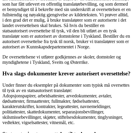
som har fått utlevert en offentlig translatørbevilling, og som dermed
er bemyndiget til å bekrefte med sin underskrift at oversettelsen er en
fullstendig og nøyaktig gjengivelse av kildeteksten. Vi prøver alltid,
i den grad det er mulig, å bruke translatører som er autoriserte i det
landet oversettelsen skal brukes. Så hvis du bestiller en
statsautorisert oversettelse til tysk, vil den bli utført av en tysk
translatør som er autorisert av domstolene i Tyskland. Bestiller du en
autorisert oversettelse fra tysk til norsk, bruker vi translatører som er
autorisert av Kunnskapsdepartementet i Norge.
De oversettelsene vi utfører godkjennes av skoler, domstoler og
myndighetene i Tyskland, Sveits og Østerrike.
Hva slags dokumenter krever autorisert oversettelse?
Under finner du eksempler på dokumenter som typisk må oversettes
til tysk av en statsautorisert translatør:
Adopsjonspapirer, arbeidsattester, arvedokumenter, avtaler,
dødsattester, firmaattester, fullmakter, fødselsattester,
karakterutskrifter, kontrakter, legeattester, navnemeldinger,
politiattester, skattedokumenter, separasjonsbevillinger,
skilsmissebevillinger, skjøter, stiftelsesdokumenter, tinglysninger,
vedtekter, vigselsattester, vitnemål, etc.