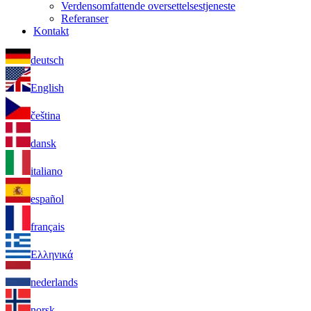
Verdensomfattende oversettelsestjeneste
Referanser
Kontakt
deutsch
English
čeština
dansk
italiano
español
français
Ελληνικά
nederlands
norsk