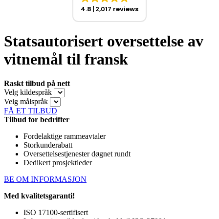
4.8
2,017 reviews
Statsautorisert oversettelse av
vitnemål til fransk
Raskt tilbud på nett
Velg kildespråk
Velg målspråk
FÅ ET TILBUD
Tilbud for bedrifter
Fordelaktige rammeavtaler
Storkunderabatt
Oversettelsestjenester døgnet rundt
Dedikert prosjektleder
BE OM INFORMASJON
Med kvalitetsgaranti!
ISO 17100-sertifisert