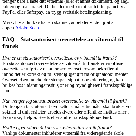
trenger bare å laste ditt vitnemål (eller et annet dokument), og angi
kilden og målspråket. Du betaler med kredittkortet ditt på nett via
PayPal eller Saferpay, en trygg sveitsisk betalingsløsning.
Merk: Hvis du ikke har en skanner, anbefaler vi den gratis
appen
Adobe Scan
FAQ – Statsautorisert oversettelse av vitnemål til
fransk
Hva er en statsautorisert oversettelse av vitnemål til fransk?
En statsautorisert oversettelse av vitnemål til fransk er en offisiell
oversettelse utført av en autorisert oversetter som bekrefter at
innholdet er korrekt og fullstendig gjengitt fra originaldokumentet.
Oversettelsen inneholder stempel, signatur og erklæring og kan
brukes hos utdanningsinstitusjoner og myndigheter i franskspråklige
land.
Når trenger jeg statsautorisert oversettelse av vitnemål til fransk?
Du trenger statsautorisert oversettelse når vitnemålet skal brukes ved
søknad til universiteter, arbeidsgivere eller offentlige institusjoner i
Frankrike, Belgia, Sveits eller andre franskspråklige land.
Hvilke typer vitnemål kan oversettes autorisert til fransk?
Vanlige dokumenter inkluderer vitnemål fra videregående skole,