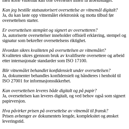
men korte vitnemål kan ofte oversettes innen få arbeidsdager.
Kan jeg bestille statsautorisert oversettelse av vitnemål digitalt?
Ja, du kan laste opp vitnemålet elektronisk og motta tilbud før
oversettelsen starter.
Er oversettelsen stemplet og signert av oversetteren?
Ja, autoriserte oversettelser inneholder offisiell erklæring, stempel og
signatur som bekrefter oversettelsens riktighet.
Hvordan sikres kvaliteten på oversettelsen av vitnemålet?
Kvaliteten sikres gjennom bruk av kvalifiserte oversettere og arbeid
etter internasjonale standarder som ISO 17100.
Blir vitnemålet behandlet konfidensielt under oversettelsen?
Ja, dokumenter behandles konfidensielt og håndteres i henhold til
ISO 27001 for informasjonssikkerhet.
Kan oversettelsen leveres både digitalt og på papir?
Ja, oversettelsen kan leveres digitalt, og ved behov også som signert
papirversjon.
Hva påvirker prisen på oversettelse av vitnemål til fransk?
Prisen avhenger av dokumentets lengde, kompleksitet og ønsket
leveringstid.