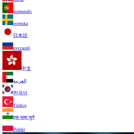
português
svenska
日本語
русский
中文
العربية
한국어
Türkçe
एक भाषा चुनें
Polski