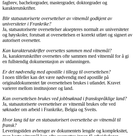
fagbrev, bachelorgrader, mastergrader, doktorgrader og
karakterutskrifter.
Blir statsautoriserte oversettelser av vitnemål godkjent av
universiteter i Frankrike?
Ja, statsautoriserte oversettelser aksepteres normalt av universiteter
og høyskoler, forutsatt at oversettelsen er korrekt utført og signert av
autorisert oversetter.
Kan karakterutskrifter oversettes sammen med vitnemål?
Ja, karakterutskrifter oversettes ofte sammen med vitnemål for å gi
en fullstendig dokumentasjon av utdanningen.
Er det nødvendig med apostille i tillegg til oversettelsen?
I noen tilfeller kan det være nødvendig med apostille på
originaldokumentet før oversettelsen brukes i utlandet. Kravet
varierer mellom institusjoner og land.
Kan oversettelsen brukes ved jobbsøknad i franskspråklige land?
Ja, statsautoriserte oversettelser av vitnemål brukes ofte ved
søknader om arbeid i Frankrike, Belgia og Sveits.
Hvor lang tid tar en statsautorisert oversettelse av vitnemål til
fransk?
Leveringstiden avhenger av dokumentets lengde og kompleksitet,