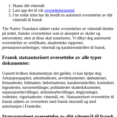
Skann ditt vitnemål
Last opp det til vår
oversettelsesportal
I tre enkle trinn har du bestilt en autorisert oversettelse av ditt
vitnemål til fransk
The Native Translator utfører raske oversettelser av vitnemål direkte
på nettet, franske oversettelser som er akseptert av skoler og
universiteter, uten at disse skal notariseres. Vi tilbyr deg autoriserte
oversettelser av sertifikater, akademiske rapporter,
prestasjonsvurderinger, vitnemål og karakterutskrifter til fransk.
Fransk statsautorisert oversettelse av alle typer
dokumenter:
Uansett hvilken dokumenttype det gjelder, vi kan hjelpe deg:
Adopsjonspapirer, arbeidsattester, arvedokumenter, dødsattester,
firmaattester, fullmakter, fødselsattester, karakterutskrifter, kontrakter,
legeattester, navnemeldinger, politiattester skattedokumenter,
separasjonsbevillinger, skilsmissebevillinger, tinglysninger,
vedtekter, vigselsattester, vitnemål, etc. Statsautorisert oversettelse til
fransk utføres av oversettere med fransk morsmål og med
autorisasjon i Frankrike.
Statsautorisert oversettelse av ditt vitnemål til fransk