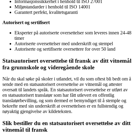
Informasjonssikkerhet i henhold til ISO 27001
Miljøstandarder i henhold til ISO 14001
Garantert perfekt, kvalitetsgaranti
Autorisert og sertifisert
Eksperter på autoriserte oversettelser som leveres innen 24-48
timer
Autoriserte oversettelser med underskrift og stempel
Autoriserte og sertifiserte oversettere for over 50 land
Statsautorisert oversettelse til fransk av ditt vitnemål
fra grunnskole og videregående skole
Når du skal søke på skoler i utlandet, vil du som oftest bli bedt om å
sende med en statsautorisert oversettelse av vitnemål og attester
oversatt til landets språk. En statsautorisert oversettelse er utført av
en statsautorisert translatør som har fått utlevert en offentlig
translatørbevilling, og som dermed er bemyndiget til å stemple og
bekrefte med sin underskrift at oversettelsen er en fullstendig og
nøyaktig gjengivelse av kildeteksten.
Slik bestiller du en statsautorisert oversettelse av ditt
vitnemål til fransk