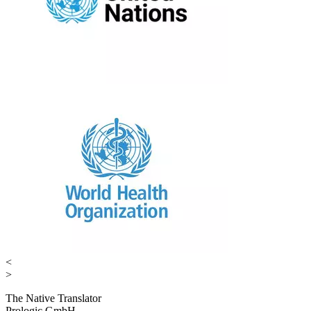
<
>
The Native Translator
Prologic GmbH