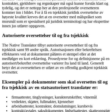
kontrakter, gjeldsbrev og regnskaper må også kunne forstås klart og
tydelig, og det er nettopp her at den profesjonelle oversetteren
kommer inn i bildet. For å få en tsjekkisk juridisk oversettelse av
høyeste kvalitet kreves det at en oversetter med målspråket som
morsmål som er spesialisert på juridisk terminologi og har ekspertise
innen jus utfører oppgaven.
Autoriserte oversettelser til og fra tsjekkisk
The Native Translator tilbyr autoriserte oversettelser til og fra
tsjekkisk samt 99 andre språk. Autorisasjonen eller bekreftelsen
effektueres ved at dokumentet påføres et stempel eller at det
medfølger en kort erklæring. Prosedyrene for og definisjonene på en
autorisert/bekreftet oversettelse varierer fra land til land. Generelt
betyr det at oversettelsen er utført av en offentlig godkjent tsjekkisk
oversetter.
Eksempler på dokumenter som skal oversettes til og
fra tsjekkisk av en statsautorisert translatør er:
• firmaattester, tinglysninger, karakterutskrifter, vitnemål
• vedtekter, skjøter, fullmakter, kjennelser
• arbeidsattester, kontrakter, domslutninger, kursbevis
• kontrakt/avtaler, saksdokumenter, fødselsattester, skatteoppgjør