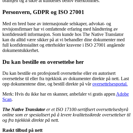
bransjen og å sikre at kundenes behov etterkommes.
Personvern, GDPR og ISO 27001
Med en bred base av internasjonale selskaper, advokat- og
revisjonsfirmaer har vi omfattende erfaring med håndtering av
konfidensiell informasjon. Som kunde hos The Native Translator
kan du alltid være sikker på at vi behandler dine dokumenter med
full konfidensialitet og etterholder kravene i ISO 27001 angående
dokumentsikkerhet.
Du kan bestille en oversettelse her
Du kan bestille en profesjonell oversettelse eller en autorisert
oversettelse til eller fra tsjekkisk av dokumenter direkte på nett. Last
opp dokumentene dine, og bestill direkte på vår
oversettelsesportal.
Merk: Hvis du ikke har en skanner, anbefaler vi gratis appen
Adobe
Scan
.
The Native Translator
er et ISO 17100-sertifisert oversettelsesbyrå
online som er spesialisert på å levere kvalitetssikrede oversettelser til
og fra tsjekkisk direkte på nett.
Raskt tilbud på nett