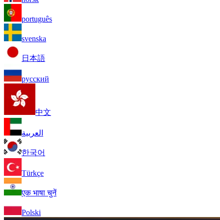
português
svenska
日本語
русский
中文
العربية
한국어
Türkçe
एक भाषा चुनें
Polski