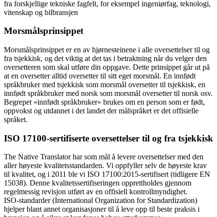
fra forskjellige tekniske fagfelt, for eksempel ingeniørfag, teknologi,
vitenskap og bilbransjen
Morsmålsprinsippet
Morsmålsprinsippet er en av hjørnesteinene i alle oversettelser til og
fra tsjekkisk, og det viktig at det tas i betraktning når du velger den
oversetteren som skal utføre din oppgave. Dette prinsippet går ut på
at en oversetter alltid oversetter til sitt eget morsmål. En innfødt
språkbruker med tsjekkisk som morsmål oversetter til tsjekkisk, en
innfødt språkbruker med norsk som morsmål oversetter til norsk osv.
Begrepet «innfødt språkbruker» brukes om en person som er født,
oppvokst og utdannet i det landet der målspråket er det offisielle
språket.
ISO 17100-sertifiserte oversettelser til og fra tsjekkisk
The Native Translator har som mål å levere oversettelser med den
aller høyeste kvalitetsstandarden. Vi oppfyller selv de høyeste krav
til kvalitet, og i 2011 ble vi ISO 17100:2015-sertifisert (tidligere EN
15038). Denne kvalitetssertifiseringen opprettholdes gjennom
regelmessig revisjon utført av en offisiell kontrollmyndighet.
ISO-standarder (International Organization for Standardization)
hjelper blant annet organisasjoner til å leve opp til beste praksis i