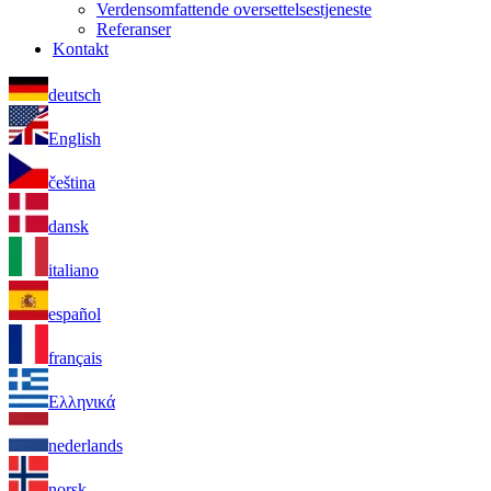
Verdensomfattende oversettelsestjeneste
Referanser
Kontakt
deutsch
English
čeština
dansk
italiano
español
français
Ελληνικά
nederlands
norsk