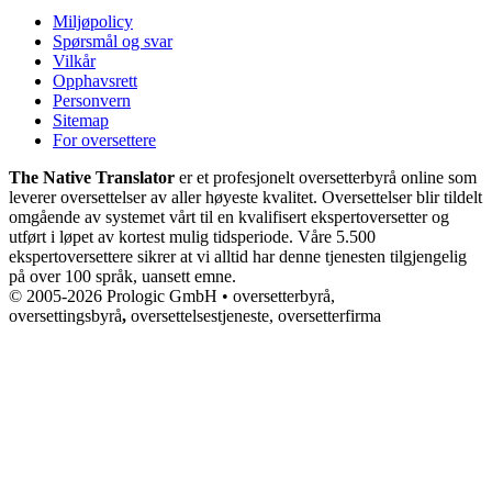
Miljøpolicy
Spørsmål og svar
Vilkår
Opphavsrett
Personvern
Sitemap
For oversettere
The Native Translator
er et profesjonelt oversetterbyrå online som
leverer oversettelser av aller høyeste kvalitet. Oversettelser blir tildelt
omgående av systemet vårt til en kvalifisert ekspertoversetter og
utført i løpet av kortest mulig tidsperiode. Våre 5.500
ekspertoversettere sikrer at vi alltid har denne tjenesten tilgjengelig
på over 100 språk, uansett emne.
© 2005-2026 Prologic GmbH • oversetterbyrå,
oversettingsbyrå
,
oversettelsestjeneste, oversetterfirma