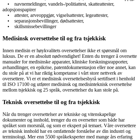
• navnemeldinger, vandels-/politiattest, skatteattester,
adopsjonspapirer
• attester, arveoppgjør, vigselsattester, legeattester,
• separasjonsbevillinger, dødsattester,
• skillsmissebevillinger
Medisinsk oversettelse til og fra tsjekkisk
Innen medisin er høykvalitets oversettelser ikke et spørsmål om
luksus. De er en absolutt nødvendighet! Enten du trenger å oversette
manualer for medisinske apparater, kliniske forskningsrapporter,
avhandlinger, en epikrise, patentdokumentasjon eller noe annet, kan
du stole på at vi har riktig kompetanse i vårt store nettverk av
oversettere. Vi er et medisinsk oversettelsesbyrå sertifisert i henhold
til ISO 17100 og utfører medisinsk og medisinteknisk oversettelse
mellom tsjekkisk og 25 språk, oversettelser du kan stole på.
Teknisk oversettelse til og fra tsjekkisk
Når du trenger oversettelser av tekniske og vitenskapelige
dokumenter og innhold, trenger du en oversetter som både har
språket som morsmål, og som er ekspert på temaet. Våre oversettere
av teknisk innhold har en omfattende forståelse av din industri og
terminologi. Mer enn 5500 språkeksperter med mange års erfaring