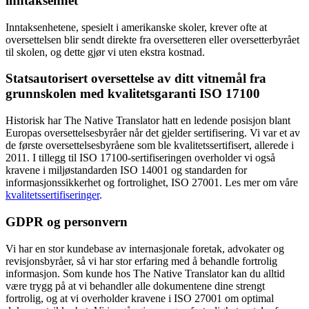
inntaksenhet
Inntaksenhetene, spesielt i amerikanske skoler, krever ofte at
oversettelsen blir sendt direkte fra oversetteren eller oversetterbyrået
til skolen, og dette gjør vi uten ekstra kostnad.
Statsautorisert oversettelse av ditt vitnemål fra
grunnskolen med kvalitetsgaranti ISO 17100
Historisk har The Native Translator hatt en ledende posisjon blant
Europas oversettelsesbyråer når det gjelder sertifisering. Vi var et av
de første oversettelsesbyråene som ble kvalitetssertifisert, allerede i
2011. I tillegg til ISO 17100-sertifiseringen overholder vi også
kravene i miljøstandarden ISO 14001 og standarden for
informasjonssikkerhet og fortrolighet, ISO 27001. Les mer om våre
kvalitetssertifiseringer
.
GDPR og personvern
Vi har en stor kundebase av internasjonale foretak, advokater og
revisjonsbyråer, så vi har stor erfaring med å behandle fortrolig
informasjon. Som kunde hos The Native Translator kan du alltid
være trygg på at vi behandler alle dokumentene dine strengt
fortrolig, og at vi overholder kravene i ISO 27001 om optimal