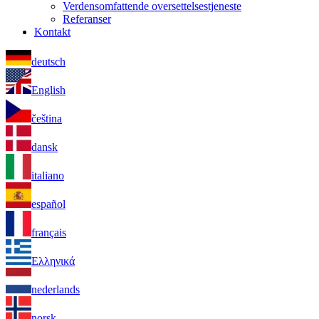
Verdensomfattende oversettelsestjeneste
Referanser
Kontakt
deutsch
English
čeština
dansk
italiano
español
français
Ελληνικά
nederlands
norsk