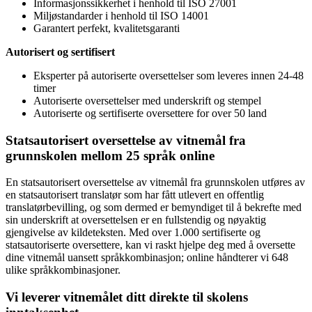
Informasjonssikkerhet i henhold til ISO 27001
Miljøstandarder i henhold til ISO 14001
Garantert perfekt, kvalitetsgaranti
Autorisert og sertifisert
Eksperter på autoriserte oversettelser som leveres innen 24-48
timer
Autoriserte oversettelser med underskrift og stempel
Autoriserte og sertifiserte oversettere for over 50 land
Statsautorisert oversettelse av vitnemål fra
grunnskolen mellom 25 språk online
En statsautorisert oversettelse av vitnemål fra grunnskolen utføres av
en statsautorisert translatør som har fått utlevert en offentlig
translatørbevilling, og som dermed er bemyndiget til å bekrefte med
sin underskrift at oversettelsen er en fullstendig og nøyaktig
gjengivelse av kildeteksten. Med over 1.000 sertifiserte og
statsautoriserte oversettere, kan vi raskt hjelpe deg med å oversette
dine vitnemål uansett språkkombinasjon; online håndterer vi 648
ulike språkkombinasjoner.
Vi leverer vitnemålet ditt direkte til skolens