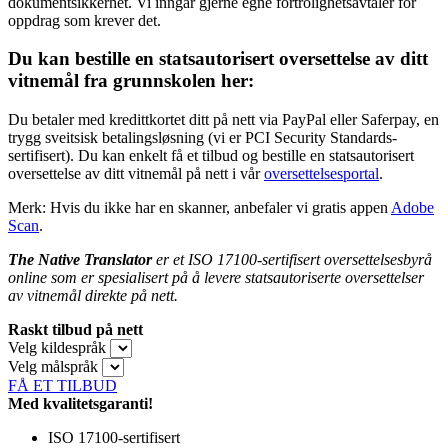
dokumentsikkerhet. Vi inngår gjerne egne fortrolighetsavtaler for
oppdrag som krever det.
Du kan bestille en statsautorisert oversettelse av ditt
vitnemål fra grunnskolen her:
Du betaler med kredittkortet ditt på nett via PayPal eller Saferpay, en
trygg sveitsisk betalingsløsning (vi er PCI Security Standards-
sertifisert). Du kan enkelt få et tilbud og bestille en statsautorisert
oversettelse av ditt vitnemål på nett i vår
oversettelsesportal
.
Merk: Hvis du ikke har en skanner, anbefaler vi gratis appen
Adobe
Scan
.
The Native Translator
er et ISO 17100-sertifisert oversettelsesbyrå
online som er spesialisert på å levere statsautoriserte oversettelser
av vitnemål
direkte på nett.
Raskt tilbud på nett
Velg kildespråk
Velg målspråk
FÅ ET TILBUD
Med kvalitetsgaranti!
ISO 17100-sertifisert