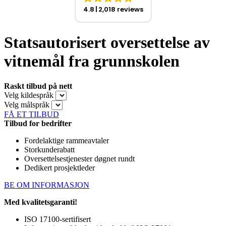
4.8
2,018 reviews
Statsautorisert oversettelse av
vitnemål fra grunnskolen
Raskt tilbud på nett
Velg kildespråk
Velg målspråk
FÅ ET TILBUD
Tilbud for bedrifter
Fordelaktige rammeavtaler
Storkunderabatt
Oversettelsestjenester døgnet rundt
Dedikert prosjektleder
BE OM INFORMASJON
Med kvalitetsgaranti!
ISO 17100-sertifisert