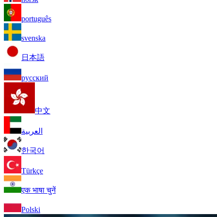
português
svenska
日本語
русский
中文
العربية
한국어
Türkçe
एक भाषा चुनें
Polski