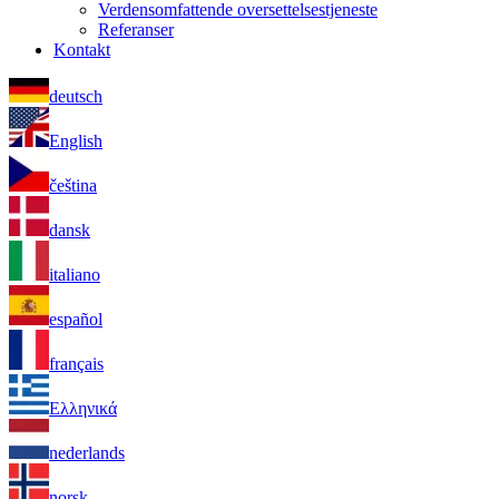
Verdensomfattende oversettelsestjeneste
Referanser
Kontakt
deutsch
English
čeština
dansk
italiano
español
français
Ελληνικά
nederlands
norsk