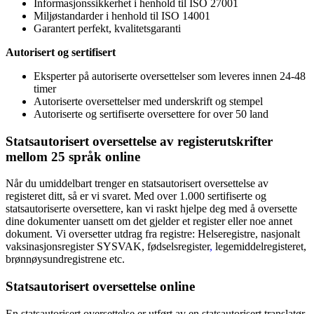
Informasjonssikkerhet i henhold til ISO 27001
Miljøstandarder i henhold til ISO 14001
Garantert perfekt, kvalitetsgaranti
Autorisert og sertifisert
Eksperter på autoriserte oversettelser som leveres innen 24-48
timer
Autoriserte oversettelser med underskrift og stempel
Autoriserte og sertifiserte oversettere for over 50 land
Statsautorisert oversettelse av registerutskrifter
mellom 25 språk online
Når du umiddelbart trenger en statsautorisert oversettelse av
registeret ditt, så er vi svaret. Med over 1.000 sertifiserte og
statsautoriserte oversettere, kan vi raskt hjelpe deg med å oversette
dine dokumenter uansett om det gjelder et register eller noe annet
dokument. Vi oversetter utdrag fra registre: Helseregistre, nasjonalt
vaksinasjonsregister SYSVAK, fødselsregister
,
legemiddelregisteret,
brønnøysundregistrene etc.
Statsautorisert oversettelse online
En statsautorisert oversettelse er utført av en statsautorisert translatør