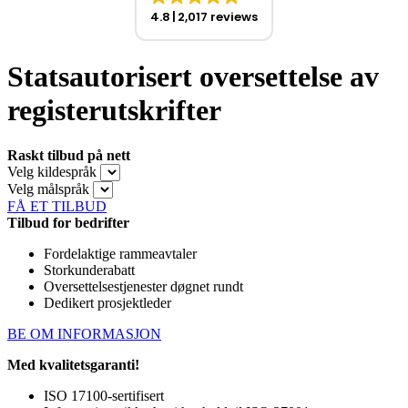
4.8
2,017 reviews
Statsautorisert oversettelse av
registerutskrifter
Raskt tilbud på nett
Velg kildespråk
Velg målspråk
FÅ ET TILBUD
Tilbud for bedrifter
Fordelaktige rammeavtaler
Storkunderabatt
Oversettelsestjenester døgnet rundt
Dedikert prosjektleder
BE OM INFORMASJON
Med kvalitetsgaranti!
ISO 17100-sertifisert