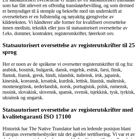
som har fått utlevert en offentlig translatørbevilling, og som dermed
er bemyndiget til å stemple og bekrefte med sin underskrift at
oversettelsen er en fullstendig og nøyaktig gjengivelse av
kildeteksten. Vi håndterer alle former for kvalifisert oversettelse
innen medisin, teknikk eller juss til statsautorisert oversettelse av
f.eks. dommer, kontrakter, registerutskrifter, førerkort osv.
Statsautorisert oversettelse av registerutskrifter til 25
sprog
Her er noen av de språkene vi oversetter registerutskrifter
til og fra:
arabisk, bosnisk, bulgarsk, dansk, engelsk, estisk, farsi, finsk,
flamsk, fransk, gresk, hindi, islandsk, italiensk, irsk, japansk,
kinesisk, koreansk, kroatisk, kurdisk, lettisk, litauisk, maltesisk,
montenegrinsk, nederlandsk, norsk, portugisisk, polsk, rumensk,
russisk, slovakisk, slovensk, spansk, svensk, tsjekkisk, tysk, tyrkisk,
ukrainsk og ungarsk.
Statsautorisert oversettelse av registerutskrifter med
kvalitetsgaranti ISO 17100
Historisk har The Native Translator hatt en ledende posisjon blant
Europas oversettelsesbyråer når det gjelder sertifisering. Vi var et av