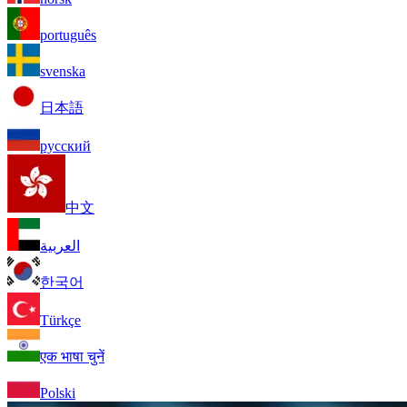
português
svenska
日本語
русский
中文
العربية
한국어
Türkçe
एक भाषा चुनें
Polski