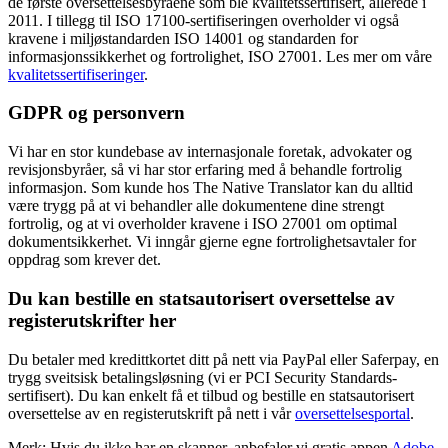
de første oversettelsesbyråene som ble kvalitetssertifisert, allerede i
2011. I tillegg til ISO 17100-sertifiseringen overholder vi også
kravene i miljøstandarden ISO 14001 og standarden for
informasjonssikkerhet og fortrolighet, ISO 27001. Les mer om våre
kvalitetssertifiseringer
.
GDPR og personvern
Vi har en stor kundebase av internasjonale foretak, advokater og
revisjonsbyråer, så vi har stor erfaring med å behandle fortrolig
informasjon. Som kunde hos The Native Translator kan du alltid
være trygg på at vi behandler alle dokumentene dine strengt
fortrolig, og at vi overholder kravene i ISO 27001 om optimal
dokumentsikkerhet. Vi inngår gjerne egne fortrolighetsavtaler for
oppdrag som krever det.
Du kan bestille en statsautorisert oversettelse av
registerutskrifter her
Du betaler med kredittkortet ditt på nett via PayPal eller Saferpay, en
trygg sveitsisk betalingsløsning (vi er PCI Security Standards-
sertifisert). Du kan enkelt få et tilbud og bestille en statsautorisert
oversettelse av en registerutskrift på nett i vår
oversettelsesportal
.
Merk: Hvis du ikke har en skanner, anbefaler vi gratis appen
Adobe