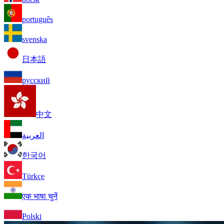
português
svenska
日本語
русский
中文
العربية
한국어
Türkçe
एक भाषा चुनें
Polski