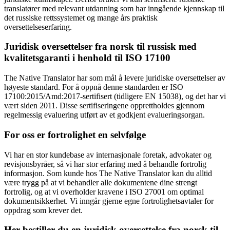
translatører med relevant utdanning som har inngående kjennskap til
det russiske rettssystemet og mange års praktisk
oversettelseserfaring.
Juridisk oversettelser fra norsk til russisk med
kvalitetsgaranti i henhold til ISO 17100
The Native Translator har som mål å levere juridiske oversettelser av
høyeste standard. For å oppnå denne standarden er ISO
17100:2015/Amd:2017-sertifisert (tidligere EN 15038), og det har vi
vært siden 2011. Disse sertifiseringene opprettholdes gjennom
regelmessig evaluering utført av et godkjent evalueringsorgan.
For oss er fortrolighet en selvfølge
Vi har en stor kundebase av internasjonale foretak, advokater og
revisjonsbyråer, så vi har stor erfaring med å behandle fortrolig
informasjon. Som kunde hos The Native Translator kan du alltid
være trygg på at vi behandler alle dokumentene dine strengt
fortrolig, og at vi overholder kravene i ISO 27001 om optimal
dokumentsikkerhet. Vi inngår gjerne egne fortrolighetsavtaler for
oppdrag som krever det.
Her bestiller du en juridisk oversettelse fra norsk til