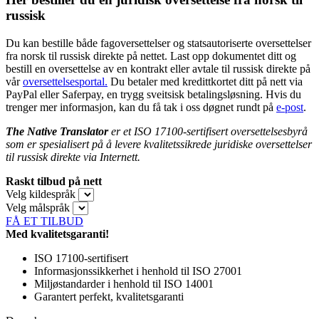
russisk
Du kan bestille både fagoversettelser og statsautoriserte oversettelser
fra norsk til russisk direkte på nettet. Last opp dokumentet ditt og
bestill en oversettelse av en kontrakt eller avtale til russisk direkte på
vår
oversettelsesportal.
Du betaler med kredittkortet ditt på nett via
PayPal eller Saferpay, en trygg sveitsisk betalingsløsning. Hvis du
trenger mer informasjon, kan du få tak i oss døgnet rundt på
e-post
.
The Native Translator
er et ISO 17100-sertifisert oversettelsesbyrå
som er spesialisert på å levere kvalitetssikrede juridiske oversettelser
til russisk direkte via Internett.
Raskt tilbud på nett
Velg kildespråk
Velg målspråk
FÅ ET TILBUD
Med kvalitetsgaranti!
ISO 17100-sertifisert
Informasjonssikkerhet i henhold til ISO 27001
Miljøstandarder i henhold til ISO 14001
Garantert perfekt, kvalitetsgaranti