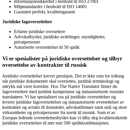
Informasjonssikkerhet i henhold til ISO 27001
Miljøstandarder i henhold til ISO 14001
Garantert perfekt, kvalitetsgaranti
Juridiske fagoversettelser
Erfarne juridiske oversettere
Advokatbyråer, juridiske avdelinger, myndigheter,
privatpersoner
Autoriserte oversettelser til 50 språk
Vi er spesialister på juridiske oversettelser og tilbyr
oversettelse av kontrakter til russisk
Juridiske oversettelser krever presisjon. Det er ikke rom for tolking
når juridiske dokumenter skal oversettes, juridisk terminologi og
uttrykk må være korrekte. Hos The Native Translator finner du
fagoversettere med juridisk kompetanse og statsautoriserte russiske
translatører. Vi har spesialisert oss på juridiske oversettelser og
leverer juridiske fagoversettelser og statsautoriserte oversettelser av
kontrakter og avtaler til domstoler, advokatfirmaer samt små og store
virksomheter og privatpersoner fra norsk til russisk. Som et av
Europas ledende oversettelsesbyråer
kan vi tilby deg kvalitetssikrede
juridiske oversettelser til mer enn 500 språkkombinasjoner.