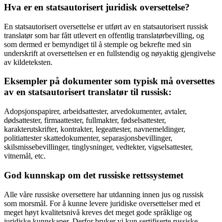
Hva er en statsautorisert juridisk oversettelse?
En statsautorisert oversettelse er utført av en statsautorisert russisk
translatør som har fått utlevert en offentlig translatørbevilling, og
som dermed er bemyndiget til å stemple og bekrefte med sin
underskrift at oversettelsen er en fullstendig og nøyaktig gjengivelse
av kildeteksten.
Eksempler på dokumenter som typisk må oversettes
av en statsautorisert translatør til russisk:
Adopsjonspapirer, arbeidsattester, arvedokumenter, avtaler,
dødsattester, firmaattester, fullmakter, fødselsattester,
karakterutskrifter, kontrakter, legeattester, navnemeldinger,
politiattester skattedokumenter, separasjonsbevillinger,
skilsmissebevillinger, tinglysninger, vedtekter, vigselsattester,
vitnemål, etc.
God kunnskap om det russiske rettssystemet
Alle våre russiske oversettere har utdanning innen jus og russisk
som morsmål. For å kunne levere juridiske oversettelser med et
meget høyt kvalitetsnivå kreves det meget gode språklige og
juridiske kunnskaper. Derfor bruker vi kun sertifiserte russiske