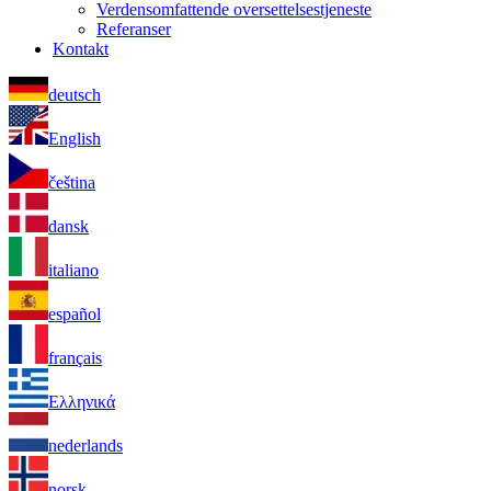
Verdensomfattende oversettelsestjeneste
Referanser
Kontakt
deutsch
English
čeština
dansk
italiano
español
français
Ελληνικά
nederlands
norsk