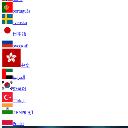
português
svenska
日本語
русский
中文
العربية
한국어
Türkçe
एक भाषा चुनें
Polski