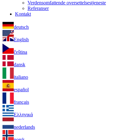
Verdensomfattende oversettelsestjeneste
Referanser
Kontakt
deutsch
English
čeština
dansk
italiano
español
français
Ελληνικά
nederlands
norsk