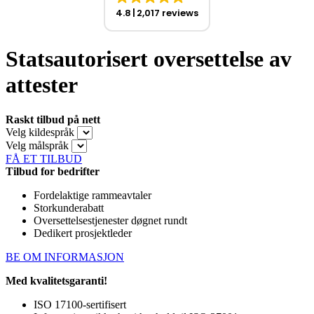
4.8
2,017 reviews
Statsautorisert oversettelse av
attester
Raskt tilbud på nett
Velg kildespråk
Velg målspråk
FÅ ET TILBUD
Tilbud for bedrifter
Fordelaktige rammeavtaler
Storkunderabatt
Oversettelsestjenester døgnet rundt
Dedikert prosjektleder
BE OM INFORMASJON
Med kvalitetsgaranti!
ISO 17100-sertifisert