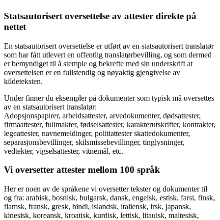
Statsautorisert oversettelse av attester direkte på
nettet
En statsautorisert oversettelse er utført av en statsautorisert translatør
som har fått utlevert en offentlig translatørbevilling, og som dermed
er bemyndiget til å stemple og bekrefte med sin underskrift at
oversettelsen er en fullstendig og nøyaktig gjengivelse av
kildeteksten.
Under finner du eksempler på dokumenter som typisk må oversettes
av en statsautorisert translatør:
Adopsjonspapirer, arbeidsattester, arvedokumenter, dødsattester,
firmaattester, fullmakter, fødselsattester, karakterutskrifter, kontrakter,
legeattester, navnemeldinger, politiattester skattedokumenter,
separasjonsbevillinger, skilsmissebevillinger, tinglysninger,
vedtekter, vigselsattester, vitnemål, etc.
Vi oversetter attester mellom 100 språk
Her er noen av de språkene vi oversetter tekster og dokumenter til
og fra: arabisk, bosnisk, bulgarsk, dansk, engelsk, estisk, farsi, finsk,
flamsk, fransk, gresk, hindi, islandsk, italiensk, irsk, japansk,
kinesisk, koreansk, kroatisk, kurdisk, lettisk, litauisk, maltesisk,