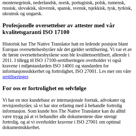
montenegrinsk, nederlandsk, norsk, portugisisk, polsk, rumensk,
russisk, slovakisk, slovensk, spansk, svensk, tsjekkisk, tysk, tyrkisk,
ukrainsk og ungarsk.
Profesjonelle oversettelser av attester med vår
kvalitetsgaranti ISO 17100
Historisk har The Native Translator hatt en ledende posisjon blant
Europas oversettelsesbyråer når det gjelder sertifisering. Vi var et av
de første oversettelsesbyråene som ble kvalitetssertifisert, allerede i
2011. I tillegg til ISO 17100-sertifiseringen overholder vi også
kravene i miljøstandarden ISO 14001 og standarden for
informasjonssikkerhet og fortrolighet, ISO 27001. Les mer om våre
sertifiseringer
.
For oss er fortrolighet en selvfølge
Vi har en stor kundebase av internasjonale foretak, advokater og
revisjonsbyråer, så vi har stor erfaring med å behandle fortrolig
informasjon. Som kunde hos The Native Translator kan du alltid
være trygg på at vi behandler alle dokumentene dine strengt
fortrolig, og at vi overholder kravene i ISO 27001 om optimal
dokumentsikkerhet.