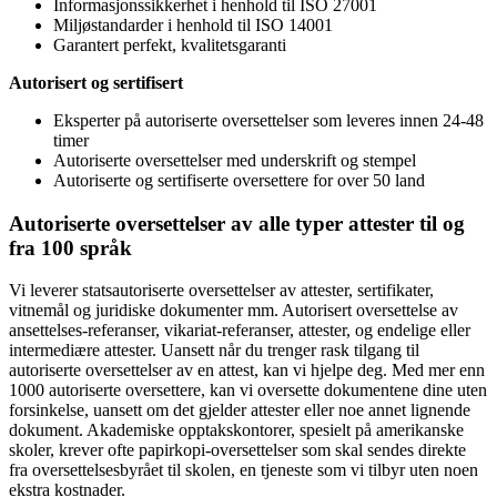
Informasjonssikkerhet i henhold til ISO 27001
Miljøstandarder i henhold til ISO 14001
Garantert perfekt, kvalitetsgaranti
Autorisert og sertifisert
Eksperter på autoriserte oversettelser som leveres innen 24-48
timer
Autoriserte oversettelser med underskrift og stempel
Autoriserte og sertifiserte oversettere for over 50 land
Autoriserte oversettelser av alle typer attester til og
fra 100 språk
Vi leverer statsautoriserte oversettelser av attester, sertifikater,
vitnemål og juridiske dokumenter mm. Autorisert oversettelse av
ansettelses-referanser, vikariat-referanser, attester, og endelige eller
intermediære attester. Uansett når du trenger rask tilgang til
autoriserte oversettelser av en attest, kan vi hjelpe deg. Med mer enn
1000 autoriserte oversettere, kan vi oversette dokumentene dine uten
forsinkelse, uansett om det gjelder attester eller noe annet lignende
dokument. Akademiske opptakskontorer, spesielt på amerikanske
skoler, krever ofte papirkopi-oversettelser som skal sendes direkte
fra oversettelsesbyrået til skolen, en tjeneste som vi tilbyr uten noen
ekstra kostnader.