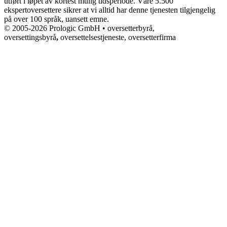
utført i løpet av kortest mulig tidsperiode. Våre 5.500
ekspertoversettere sikrer at vi alltid har denne tjenesten tilgjengelig
på over 100 språk, uansett emne.
© 2005-2026 Prologic GmbH • oversetterbyrå,
oversettingsbyrå
,
oversettelsestjeneste, oversetterfirma